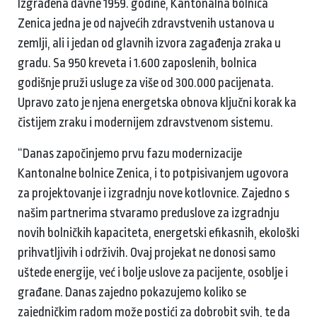
Izgrađena davne 1959. godine, Kantonalna bolnica
Zenica jedna je od najvećih zdravstvenih ustanova u
zemlji, ali i jedan od glavnih izvora zagađenja zraka u
gradu. Sa 950 kreveta i 1.600 zaposlenih, bolnica
godišnje pruži usluge za više od 300.000 pacijenata.
Upravo zato je njena energetska obnova ključni korak ka
čistijem zraku i modernijem zdravstvenom sistemu.
“Danas započinjemo prvu fazu modernizacije
Kantonalne bolnice Zenica, i to potpisivanjem ugovora
za projektovanje i izgradnju nove kotlovnice. Zajedno s
našim partnerima stvaramo preduslove za izgradnju
novih bolničkih kapaciteta, energetski efikasnih, ekološki
prihvatljivih i održivih. Ovaj projekat ne donosi samo
uštede energije, već i bolje uslove za pacijente, osoblje i
građane. Danas zajedno pokazujemo koliko se
zajedničkim radom može postići za dobrobit svih, te da