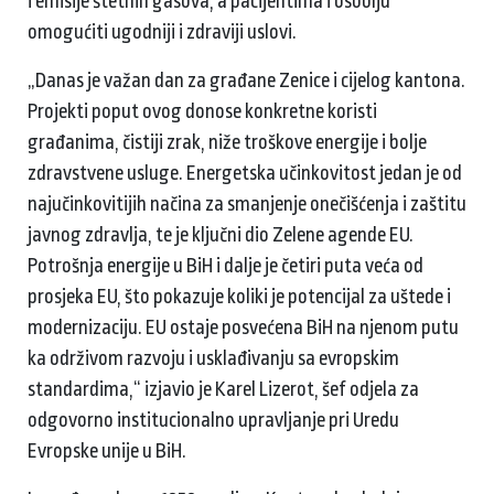
i emisije štetnih gasova, a pacijentima i osoblju
omogućiti ugodniji i zdraviji uslovi.
„Danas je važan dan za građane Zenice i cijelog kantona.
Projekti poput ovog donose konkretne koristi
građanima, čistiji zrak, niže troškove energije i bolje
zdravstvene usluge. Energetska učinkovitost jedan je od
najučinkovitijih načina za smanjenje onečišćenja i zaštitu
javnog zdravlja, te je ključni dio Zelene agende EU.
Potrošnja energije u BiH i dalje je četiri puta veća od
prosjeka EU, što pokazuje koliki je potencijal za uštede i
modernizaciju. EU ostaje posvećena BiH na njenom putu
ka održivom razvoju i usklađivanju sa evropskim
standardima,“ izjavio je Karel Lizerot, šef odjela za
odgovorno institucionalno upravljanje pri Uredu
Evropske unije u BiH.