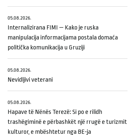
05.08.2026.
Internalizirana FIMI — Kako je ruska
manipulacija informacijama postala domaća
politička komunikacija u Gruziji
05.08.2026.
Nevidljivi veterani
05.08.2026.
Hapave të Nënës Terezë: Si po e rilidh
trashëgiminë e përbashkët një rrugë e turizmit
kulturor, e mbështetur nga BE-ja