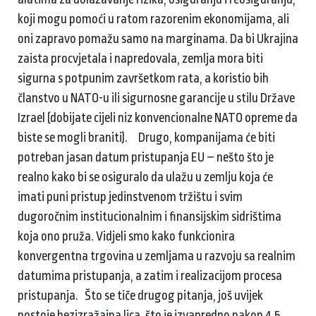
koji mogu pomoći u ratom razorenim ekonomijama, ali
oni zapravo pomažu samo na marginama. Da bi Ukrajina
zaista procvjetala i napredovala, zemlja mora biti
sigurna s potpunim završetkom rata, a koristio bih
članstvo u NATO-u ili sigurnosne garancije u stilu Države
Izrael (dobijate cijeli niz konvencionalne NATO opreme da
biste se mogli braniti). Drugo, kompanijama će biti
potreban jasan datum pristupanja EU – nešto što je
realno kako bi se osiguralo da ulažu u zemlju koja će
imati puni pristup jedinstvenom tržištu i svim
dugoročnim institucionalnim i finansijskim sidrištima
koja ono pruža. Vidjeli smo kako funkcionira
konvergentna trgovina u zemljama u razvoju sa realnim
datumima pristupanja, a zatim i realizacijom procesa
pristupanja. Što se tiče drugog pitanja, još uvijek
postoje bezizražajna lica, što je izvanredno nakon 4,5