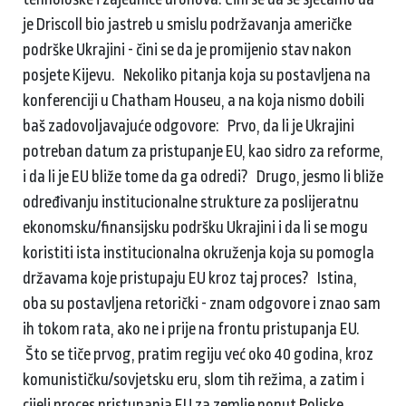
je Driscoll bio jastreb u smislu podržavanja američke
podrške Ukrajini - čini se da je promijenio stav nakon
posjete Kijevu. Nekoliko pitanja koja su postavljena na
konferenciji u Chatham Houseu, a na koja nismo dobili
baš zadovoljavajuće odgovore: Prvo, da li je Ukrajini
potreban datum za pristupanje EU, kao sidro za reforme,
i da li je EU bliže tome da ga odredi? Drugo, jesmo li bliže
određivanju institucionalne strukture za poslijeratnu
ekonomsku/finansijsku podršku Ukrajini i da li se mogu
koristiti ista institucionalna okruženja koja su pomogla
državama koje pristupaju EU kroz taj proces? Istina,
oba su postavljena retorički - znam odgovore i znao sam
ih tokom rata, ako ne i prije na frontu pristupanja EU.
Što se tiče prvog, pratim regiju već oko 40 godina, kroz
komunističku/sovjetsku eru, slom tih režima, a zatim i
cijeli proces pristupanja EU za zemlje poput Poljske,