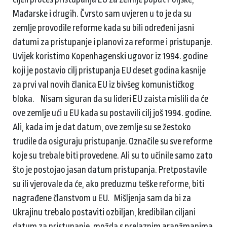
Mađarske i drugih. Čvrsto sam uvjeren u to je da su
zemlje provodile reforme kada su bili određeni jasni
datumi za pristupanje i planovi za reforme i pristupanje.
Uvijek koristimo Kopenhagenski ugovor iz 1994. godine
koji je postavio cilj pristupanja EU deset godina kasnije
za prvi val novih članica EU iz bivšeg komunističkog
bloka. Nisam siguran da su lideri EU zaista mislili da će
ove zemlje ući u EU kada su postavili cilj još 1994. godine.
Ali, kada im je dat datum, ove zemlje su se žestoko
trudile da osiguraju pristupanje. Označile su sve reforme
koje su trebale biti provedene. Ali su to učinile samo zato
što je postojao jasan datum pristupanja. Pretpostavile
su ili vjerovale da će, ako preduzmu teške reforme, biti
nagrađene članstvom u EU. Mišljenja sam da bi za
Ukrajinu trebalo postaviti ozbiljan, kredibilan ciljani
datum za pristupanje, možda s prelaznim aranžmanima