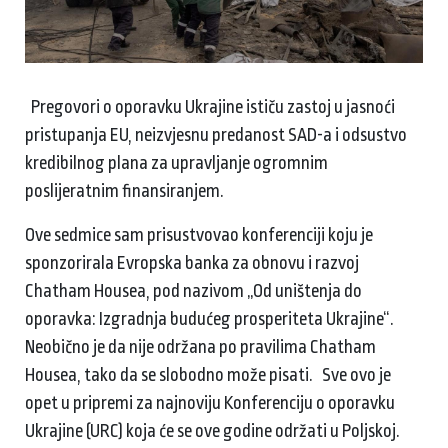
Pregovori o oporavku Ukrajine ističu zastoj u jasnoći
pristupanja EU, neizvjesnu predanost SAD-a i odsustvo
kredibilnog plana za upravljanje ogromnim
poslijeratnim finansiranjem.
Ove sedmice sam prisustvovao konferenciji koju je
sponzorirala Evropska banka za obnovu i razvoj
Chatham Housea, pod nazivom „Od uništenja do
oporavka: Izgradnja budućeg prosperiteta Ukrajine“.
Neobično je da nije održana po pravilima Chatham
Housea, tako da se slobodno može pisati. Sve ovo je
opet u pripremi za najnoviju Konferenciju o oporavku
Ukrajine (URC) koja će se ove godine održati u Poljskoj.