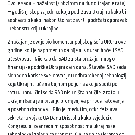
Ovo je sada – nažalost (s obzirom na dugo trajanje rata)
– godišnji skup zajednice koja podržava Ukrajinu kako bi
se shvatilo kako, nakon što rat završi, podržati oporavak
i rekonstrukciju Ukrajine.
Značajan je ovdje bio komentar poljskog šefa URC-a ove
godine, koji je napomenuo da nije ni siguran hoće li SAD
učestvovati. Nije kao da SAD zaista pružaju mnogo
finansijske podrške Ukrajini ovih dana. Štaviše, SAD sada
slobodno koriste sve inovacije u odbrambenoj tehnologiji
koje Ukrajinci uče na bojnom polju - a ako je suditi po
ratu u Iranu, čini se da SAD nisu ništa naučile iz rata u
Ukrajini kada je u pitanju promjenjiva priroda ratovanja,
a posebno dronova. Bilo je, međutim, otkriće izjava
sekretara vojske UA Dana Driscolla kako svjedoči u
Kongresu o izvanrednim sposobnostima ukrajinske
tehnološke i zajednice dronova. Čini se da se sjećamo da