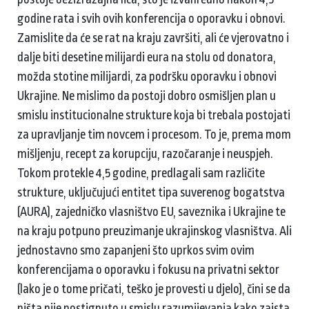
godine rata i svih ovih konferencija o oporavku i obnovi.
Zamislite da će se rat na kraju završiti, ali će vjerovatno i
dalje biti desetine milijardi eura na stolu od donatora,
možda stotine milijardi, za podršku oporavku i obnovi
Ukrajine. Ne mislimo da postoji dobro osmišljen plan u
smislu institucionalne strukture koja bi trebala postojati
za upravljanje tim novcem i procesom. To je, prema mom
mišljenju, recept za korupciju, razočaranje i neuspjeh.
Tokom protekle 4,5 godine, predlagali sam različite
strukture, uključujući entitet tipa suverenog bogatstva
(AURA), zajedničko vlasništvo EU, saveznika i Ukrajine te
na kraju potpuno preuzimanje ukrajinskog vlasništva. Ali
jednostavno smo zapanjeni što uprkos svim ovim
konferencijama o oporavku i fokusu na privatni sektor
(lako je o tome pričati, teško je provesti u djelo), čini se da
ništa nije postignuto u smislu razumijevanja kako zaista