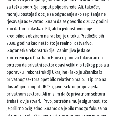
za teška područja, poput poljoprivrede. Ali, također,
moraju postojati opcije za odgađanje ako se pitanja ne
rješavaju adekvatno. Znam da se govorilo o 2027. godini
kao datumu ulaska u EU, ali to jednostavno nije
kredibilno s obzirom na rat koji je u toku. Predložio bih
2030. godinu kao nešto što je realno i ostvarivo.
Zagonetka rekonstrukcije Zanimljivo je da se
konferencija u Chatham Houseu ponovo fokusirao na
potrebu da privatni sektor obavi veliki dio teškog posla u
oporavku i rekonstrukciji Ukrajine - iako je učesnika iz
privatnog sektora opet bilo relativno malo. Tipično na
događajima poput URC-a, javni sektor propovijeda
privatnom sektoru. Ali mislim da će privatnom sektoru
trebati dvije stvari. Prvo, potrebna mu je sigurnost, što
je prilično očigledno. Znamo da je bilo mnogo fokusa na
alatima za ublažavanje rizika, osiguranju i reosiguranju,