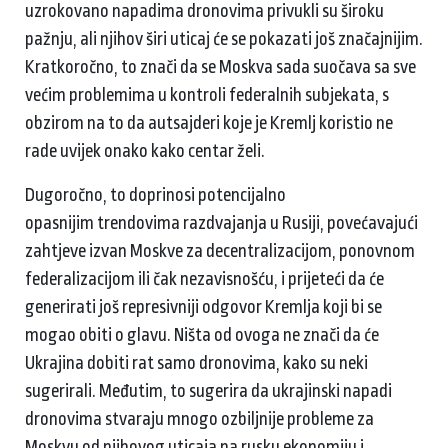
uzrokovano napadima dronovima privukli su široku
pažnju, ali njihov širi uticaj će se pokazati još značajnijim.
Kratkoročno, to znači da se Moskva sada suočava sa sve
većim problemima u kontroli federalnih subjekata, s
obzirom na to da autsajderi koje je Kremlj koristio ne
rade uvijek onako kako centar želi.
Dugoročno, to doprinosi potencijalno
opasnijim trendovima razdvajanja u Rusiji, povećavajući
zahtjeve izvan Moskve za decentralizacijom, ponovnom
federalizacijom ili čak nezavisnošću, i prijeteći da će
generirati još represivniji odgovor Kremlja koji bi se
mogao obiti o glavu. Ništa od ovoga ne znači da će
Ukrajina dobiti rat samo dronovima, kako su neki
sugerirali. Međutim, to sugerira da ukrajinski napadi
dronovima stvaraju mnogo ozbiljnije probleme za
Moskvu od njihovog uticaja na rusku ekonomiju i