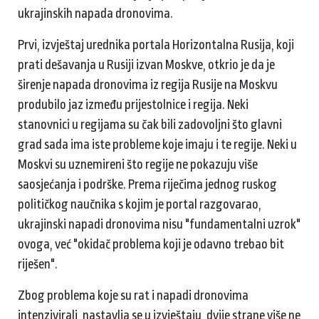
ukrajinskih napada dronovima.
Prvi, izvještaj urednika portala Horizontalna Rusija, koji
prati dešavanja u Rusiji izvan Moskve, otkrio je da je
širenje napada dronovima iz regija Rusije na Moskvu
produbilo jaz između prijestolnice i regija. Neki
stanovnici u regijama su čak bili zadovoljni što glavni
grad sada ima iste probleme koje imaju i te regije. Neki u
Moskvi su uznemireni što regije ne pokazuju više
saosjećanja i podrške. Prema riječima jednog ruskog
političkog naučnika s kojim je portal razgovarao,
ukrajinski napadi dronovima nisu "fundamentalni uzrok"
ovoga, već "okidač problema koji je odavno trebao bit
riješen".
Zbog problema koje su rat i napadi dronovima
intenzivirali, nastavlja se u izvještaju, dvije strane više ne