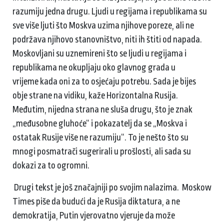
razumiju jedna drugu. Ljudi u regijama i republikama su
sve više ljuti što Moskva uzima njihove poreze, ali ne
podržava njihovo stanovništvo, niti ih štiti od napada.
Moskovljani su uznemireni što se ljudi u regijama i
republikama ne okupljaju oko glavnog grada u
vrijeme kada oni za to osjećaju potrebu. Sada je bijes
obje strane na vidiku, kaže Horizontalna Rusija.
Međutim, nijedna strana ne sluša drugu, što je znak
„međusobne gluhoće“ i pokazatelj da se „Moskva i
ostatak Rusije više ne razumiju“. To je nešto što su
mnogi posmatrači sugerirali u prošlosti, ali sada su
dokazi za to ogromni.
Drugi tekst je još značajniji po svojim nalazima. Moskow
Times piše da budući da je Rusija diktatura, a ne
demokratija, Putin vjerovatno vjeruje da može