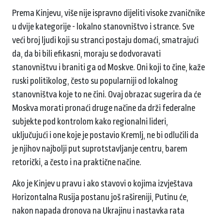
Prema Kinjevu, više nije ispravno dijeliti visoke zvaničnike
u dvije kategorije - lokalno stanovništvo i strance. Sve
veći broj ljudi koji su stranci postaju domaći, smatrajući
da, da bi bili efikasni, moraju se dodvoravati
stanovništvu i braniti ga od Moskve. Oni koji to čine, kaže
ruski politikolog, često su popularniji od lokalnog
stanovništva koje to ne čini. Ovaj obrazac sugerira da će
Moskva morati pronaći druge načine da drži federalne
subjekte pod kontrolom kako regionalni lideri,
uključujući i one koje je postavio Kremlj, ne bi odlučili da
je njihov najbolji put suprotstavljanje centru, barem
retorički, a često i na praktične načine.
Ako je Kinjev u pravu i ako stavovi o kojima izvještava
Horizontalna Rusija postanu još rašireniji, Putinu će,
nakon napada dronova na Ukrajinu i nastavka rata