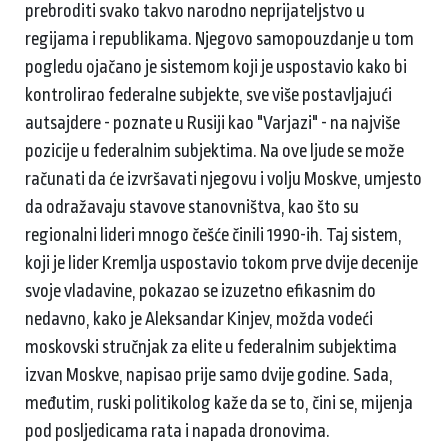
prebroditi svako takvo narodno neprijateljstvo u
regijama i republikama. Njegovo samopouzdanje u tom
pogledu ojačano je sistemom koji je uspostavio kako bi
kontrolirao federalne subjekte, sve više postavljajući
autsajdere - poznate u Rusiji kao "Varjazi" - na najviše
pozicije u federalnim subjektima. Na ove ljude se može
računati da će izvršavati njegovu i volju Moskve, umjesto
da odražavaju stavove stanovništva, kao što su
regionalni lideri mnogo češće činili 1990-ih. Taj sistem,
koji je lider Kremlja uspostavio tokom prve dvije decenije
svoje vladavine, pokazao se izuzetno efikasnim do
nedavno, kako je Aleksandar Kinjev, možda vodeći
moskovski stručnjak za elite u federalnim subjektima
izvan Moskve, napisao prije samo dvije godine. Sada,
međutim, ruski politikolog kaže da se to, čini se, mijenja
pod posljedicama rata i napada dronovima.