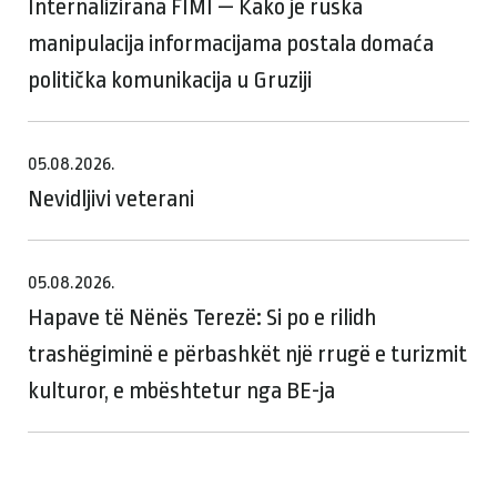
Internalizirana FIMI — Kako je ruska
manipulacija informacijama postala domaća
politička komunikacija u Gruziji
05.08.2026.
Nevidljivi veterani
05.08.2026.
Hapave të Nënës Terezë: Si po e rilidh
trashëgiminë e përbashkët një rrugë e turizmit
kulturor, e mbështetur nga BE-ja