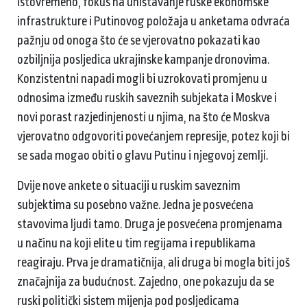
Istovremeno, fokus na uništavanje ruske ekonomske
infrastrukture i Putinovog položaja u anketama odvraća
pažnju od onoga što će se vjerovatno pokazati kao
ozbiljnija posljedica ukrajinske kampanje dronovima.
Konzistentni napadi mogli bi uzrokovati promjenu u
odnosima između ruskih saveznih subjekata i Moskve i
novi porast razjedinjenosti u njima, na što će Moskva
vjerovatno odgovoriti povećanjem represije, potez koji bi
se sada mogao obiti o glavu Putinu i njegovoj zemlji.
Dvije nove ankete o situaciji u ruskim saveznim
subjektima su posebno važne. Jedna je posvećena
stavovima ljudi tamo. Druga je posvećena promjenama
u načinu na koji elite u tim regijama i republikama
reagiraju. Prva je dramatičnija, ali druga bi mogla biti još
značajnija za budućnost. Zajedno, one pokazuju da se
ruski politički sistem mijenja pod posljedicama