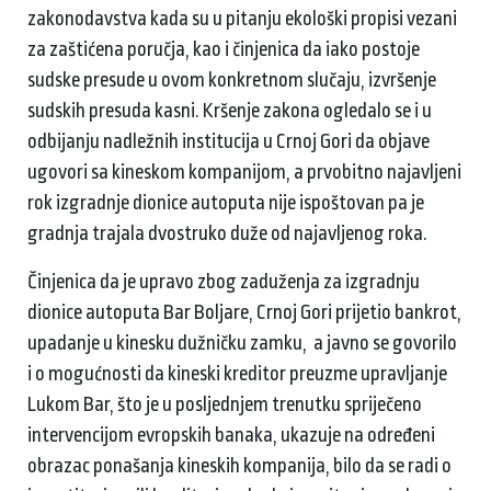
zakonodavstva kada su u pitanju ekološki propisi vezani
za zaštićena poručja, kao i činjenica da iako postoje
sudske presude u ovom konkretnom slučaju, izvršenje
sudskih presuda kasni. Kršenje zakona ogledalo se i u
odbijanju nadležnih institucija u Crnoj Gori da objave
ugovori sa kineskom kompanijom, a prvobitno najavljeni
rok izgradnje dionice autoputa nije ispoštovan pa je
gradnja trajala dvostruko duže od najavljenog roka.
Činjenica da je upravo zbog zaduženja za izgradnju
dionice autoputa Bar Boljare, Crnoj Gori prijetio bankrot,
upadanje u kinesku dužničku zamku, a javno se govorilo
i o mogućnosti da kineski kreditor preuzme upravljanje
Lukom Bar, što je u posljednjem trenutku spriječeno
intervencijom evropskih banaka, ukazuje na određeni
obrazac ponašanja kineskih kompanija, bilo da se radi o