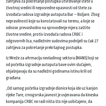
zahtjeva za pokretanje postupka utvrđivanje štete u
životnoj sredini ili neposredne opasnosti od štete za
izvođača radova izgradnje autoputa Bar – Boljare. Zbog
nepravilnosti koje su konstatovali na terenu, a koje se
odnose prevashodno na sprovođenje mjera zaštite
životne sredine, protiv izvođača radova CRBC i
odgovornih lica, nadležnim sudovima podnijeli su čak 27
zahtjeva za pokretanje prekršajnog postupka.
Iz Mreže za afirmaciju nevladinog sektora (MANS) koji se
od početka izgradnje autoputa bave ovim slučajem,
objašnjavaju da su nadležni godinama istinu krili od
građana.
„Od samog početka izgradnje dionice koja ide uz kanjon
rijeke Tare, crnogorska javnost je uvjeravana da kineska
kompanija CRBC ne radi ništa što nije uobičajeno, da