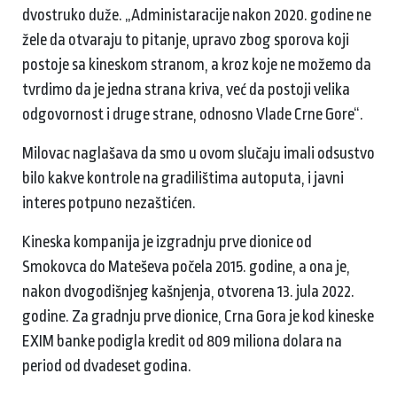
dvostruko duže. „Administaracije nakon 2020. godine ne
žele da otvaraju to pitanje, upravo zbog sporova koji
postoje sa kineskom stranom, a kroz koje ne možemo da
tvrdimo da je jedna strana kriva, već da postoji velika
odgovornost i druge strane, odnosno Vlade Crne Gore“.
Milovac naglašava da smo u ovom slučaju imali odsustvo
bilo kakve kontrole na gradilištima autoputa, i javni
interes potpuno nezaštićen.
Kineska kompanija je izgradnju prve dionice od
Smokovca do Mateševa počela 2015. godine, a ona je,
nakon dvogodišnjeg kašnjenja, otvorena 13. jula 2022.
godine. Za gradnju prve dionice, Crna Gora je kod kineske
EXIM banke podigla kredit od 809 miliona dolara na
period od dvadeset godina.