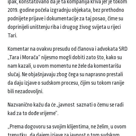
ipak, konstatovano da je ta kompanija kriva jer je tokom
2019. godine počela izgradnju objekata, bez prethodno
podnijete prijave i dokumentacije za taj posao, čime su
doprinijeli uništenju riba i drugog živog svijeta u rijeci
Tari.
Komentar na ovakvu presudu od članova i advokata SRD
„Tara i Morača“ nijesmo mogli dobiti zato što, kako su
nam kazali, u ovom momentu ne žele da komentarišu
slučaj. Ne objašnjavaju zbog čega su naprasno prestali
da daju izjave o sudskom procesu, čijim su tokom ranije
bili nezadovoljni.
Nazvanično kažu da će „javnost saznati o čemu se radi
kad za to dođe vrijeme“.
„Prema dogovoru sa svojim klijentima, ne želim, u ovom
trenutku, da dajem izjave za javnost o tom sudskom