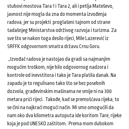
stubovi mostova Tara 1 i Tara 2, ali i petlja Mateševo,
javnost nije mogla da zna do momenta izvođenja
radova, jer su projekti proglašeni tajnom od strane
tadašnjeg Ministarstva održivog razvoja i turizma. Za
sve što se nakon toga desilo rijeci, Mile Lazerević iz
SRFFK odgovornom smatra državu Crnu Goru.
„Izvođač radova je nastojao da gradi sa najmanjim
mogućim troškom, nije bilo odgovornog nadzora i
kontrole od inevstitora i tako je Tara platila danak. Na
zapadu je to regulisano tako što se bez posebnih
dozvola, građevinskim mašinama ne smije ni na 300
metara prići rijeci. Takođe, kad se premošćava rijeka, to
se čini na najkraći mogući način. Mi smo omogućili da
nam oko dva kilometra autoputa ide koritom Tare, rijeke
koja je pod UNESKO zaštitom. Prema mom dubokom