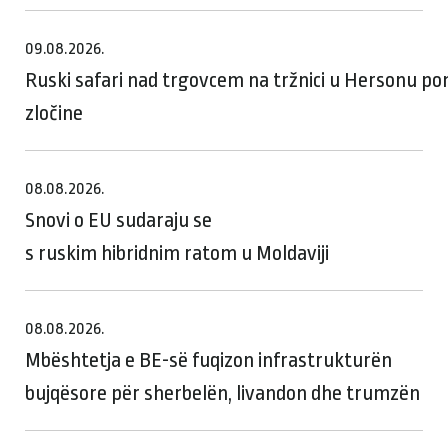
09.08.2026.
Ruski safari nad trgovcem na tržnici u Hersonu p
zločine
08.08.2026.
Snovi o EU sudaraju se
s ruskim hibridnim ratom u Moldaviji
08.08.2026.
Mbështetja e BE-së fuqizon infrastrukturën
bujqësore për sherbelën, livandon dhe trumzën