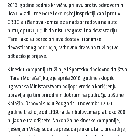
2018. godine podnio krivičnu prijavu protiv odgovornih
lica u Vladi Crne Gore i ekološkoj inspekciji kao i protiv
CRBC-a i članova komisije za nadzor radova na auto-
putu, optužujući ih da nisu reagovali na devastaciju
Tare. Iako su pored prijava dostavili i snimke
devastiranog područja, Vrhovno državno tužilaštvo
odbacilo je prijave.
Kinesku kompaniju tužilo je i Sportsko ribolovno društvo
“Tara i Morača”, koje je aprila 2018. godine sklopilo
ugovor sa Ministarstvom poljoprivrede o korišćenju i
upravljanju tim prirodnim dobrom na području opštine
Kolašin. Osnovni sud u Podgorici u novembru 2021.
godine tražio je od CRBC-a da ribolovcima plati oko 200
hiljada eura odštete. Nakon žalbe kineske kompanije,
rješenjem Višeg suda ta presuda je ukinuta. U presudi je,