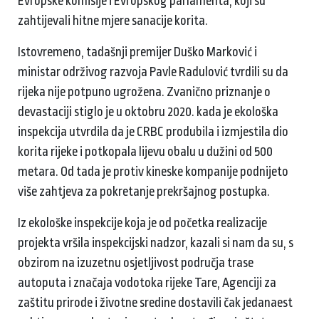
Evropske komisije i Evropskog parlamenta, koji su
zahtijevali hitne mjere sanacije korita.
Istovremeno, tadašnji premijer Duško Marković i
ministar održivog razvoja Pavle Radulović tvrdili su da
rijeka nije potpuno ugrožena. Zvanično priznanje o
devastaciji stiglo je u oktobru 2020. kada je ekološka
inspekcija utvrdila da je CRBC produbila i izmjestila dio
korita rijeke i potkopala lijevu obalu u dužini od 500
metara. Od tada je protiv kineske kompanije podnijeto
više zahtjeva za pokretanje prekršajnog postupka.
Iz ekološke inspekcije koja je od početka realizacije
projekta vršila inspekcijski nadzor, kazali si nam da su, s
obzirom na izuzetnu osjetljivost područja trase
autoputa i značaja vodotoka rijeke Tare, Agenciji za
zaštitu prirode i životne sredine dostavili čak jedanaest