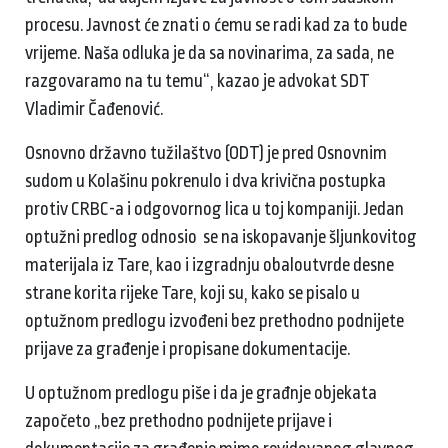
procesu. Javnost će znati o ćemu se radi kad za to bude
vrijeme. Naša odluka je da sa novinarima, za sada, ne
razgovaramo na tu temu“, kazao je advokat SDT
Vladimir Čađenović.
Osnovno državno tužilaštvo (ODT) je pred Osnovnim
sudom u Kolašinu pokrenulo i dva krivična postupka
protiv CRBC-a i odgovornog lica u toj kompaniji. Jedan
optužni predlog odnosio se na iskopavanje šljunkovitog
materijala iz Tare, kao i izgradnju obaloutvrde desne
strane korita rijeke Tare, koji su, kako se pisalo u
optužnom predlogu izvođeni bez prethodno podnijete
prijave za građenje i propisane dokumentacije.
U optužnom predlogu piše i da je građnje objekata
započeto „bez prethodno podnijete prijave i