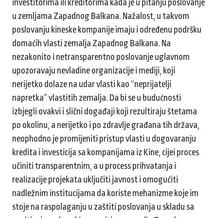
investitorima ili kreditorima kada je u pitanju poslovanje
u zemljama Zapadnog Balkana. Nažalost, u takvom
poslovanju kineske kompanije imaju i određenu podršku
domaćih vlasti zemalja Zapadnog Balkana. Na
nezakonito i netransparentno poslovanje uglavnom
upozoravaju nevladine organizacije i mediji, koji
nerijetko dolaze na udar vlasti kao “neprijatelji
napretka” vlastitih zemalja. Da bi se u budućnosti
izbjegli ovakvi i slični događaji koji rezultiraju štetama
po okolinu, a nerijetko i po zdravlje građana tih država,
neophodno je promijeniti pristup vlasti u dogovaranju
kredita i investicija sa kompanijama iz Kine, cijei proces
učiniti transparentnim, a u process prihvatanja i
realizacije projekata uključiti javnost i omogućiti
nadležnim institucijama da koriste mehanizme koje im
stoje na raspolaganju u zaštiti poslovanja u skladu sa