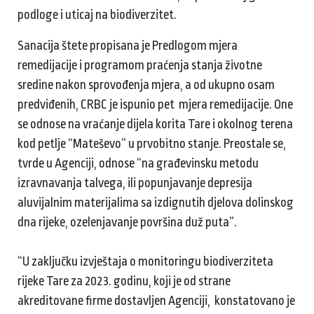
podloge i uticaj na biodiverzitet.
Sanacija štete propisana je Predlogom mjera
remedijacije i programom praćenja stanja životne
sredine nakon sprovođenja mjera, a od ukupno osam
predviđenih, CRBC je ispunio pet mjera remedijacije. One
se odnose na vraćanje dijela korita Tare i okolnog terena
kod petlje “Mateševo” u prvobitno stanje. Preostale se,
tvrde u Agenciji, odnose “na građevinsku metodu
izravnavanja talvega, ili popunjavanje depresija
aluvijalnim materijalima sa izdignutih djelova dolinskog
dna rijeke, ozelenjavanje površina duž puta”.
“U zaključku izvještaja o monitoringu biodiverziteta
rijeke Tare za 2023. godinu, koji je od strane
akreditovane firme dostavljen Agenciji, konstatovano je