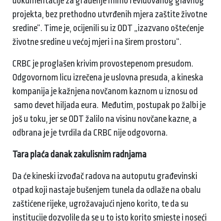
dokumentacije za građenje mimo revidovanog glavnog
projekta, bez prethodno utvrđenih mjera zaštite životne
sredine“. Time je, ocijenili su iz ODT „izazvano oštećenje
životne sredine u većoj mjeri i na širem prostoru“.
CRBC je proglašen krivim provostepenom presudom.
Odgovornom licu izrečena je uslovna presuda, a kineska
kompanija je kažnjena novčanom kaznom u iznosu od
samo devet hiljada eura. Međutim, postupak po žalbi je
još u toku, jer se ODT žalilo na visinu novčane kazne, a
odbrana je je tvrdila da CRBC nije odgovorna.
Tara plaća danak zakulisnim radnjama
Da će kineski izvođač radova na autoputu građevinski
otpad koji nastaje bušenjem tunela da odlaže na obalu
zaštićene rijeke, ugrožavajući njeno korito, te da su
institucije dozvolile da se u to isto korito smjeste i noseći