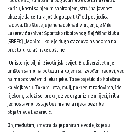
I dok CRBC, kompanija odgovorna za štetu nastalu u
koritu, kasni sa njenim saniranjem, stručna javnost
ukazuje da će Tara još dugo „patiti“ od posljedica
radova. Dio štete je je nenadoknadiv, ocjenjuje Mile
Lazerević osnivač Sportsko ribolovnog flaj fišing kluba
(SRFFK) „Maniro“, koje je dugo gazdovalo vodama na
prostoru kolašinske opštine.
„Uništen je biljni i životinjski svijet. Biodiverzitet nije
uništen samo na potezu na kojem su izvođeni radovi, već
na mnogo većem dijelu rijeke. To se osjetilo do Kolašina i
ka Mojkovcu. Tokom ljeta, mulj, pokrenut radovima, ide
rijekom, taloži se, prekrije žive organizme u rijeci, i riba,
jednostavno, ostaje bez hrane, a rijeka bez ribe“,
objašnjava Lazarević.
On, međutim, smatra da je poniranje vode, koje su