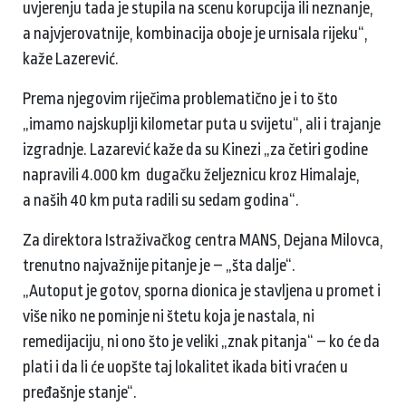
uvjerenju tada je stupila na scenu korupcija ili neznanje,
a najvjerovatnije, kombinacija oboje je urnisala rijeku“,
kaže Lazerević.
Prema njegovim riječima problematično je i to što
„imamo najskuplji kilometar puta u svijetu“, ali i trajanje
izgradnje. Lazarević kaže da su Kinezi „za četiri godine
napravili 4.000 km dugačku željeznicu kroz Himalaje,
a naših 40 km puta radili su sedam godina“.
Za direktora Istraživačkog centra MANS, Dejana Milovca,
trenutno najvažnije pitanje je – „šta dalje“.
„Autoput je gotov, sporna dionica je stavljena u promet i
više niko ne pominje ni štetu koja je nastala, ni
remedijaciju, ni ono što je veliki „znak pitanja“ – ko će da
plati i da li će uopšte taj lokalitet ikada biti vraćen u
pređašnje stanje“.