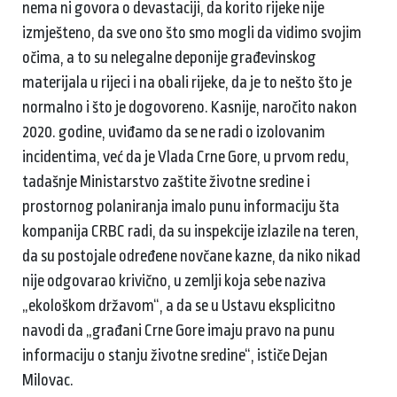
nema ni govora o devastaciji, da korito rijeke nije
izmješteno, da sve ono što smo mogli da vidimo svojim
očima, a to su nelegalne deponije građevinskog
materijala u rijeci i na obali rijeke, da je to nešto što je
normalno i što je dogovoreno. Kasnije, naročito nakon
2020. godine, uviđamo da se ne radi o izolovanim
incidentima, već da je Vlada Crne Gore, u prvom redu,
tadašnje Ministarstvo zaštite životne sredine i
prostornog polaniranja imalo punu informaciju šta
kompanija CRBC radi, da su inspekcije izlazile na teren,
da su postojale određene novčane kazne, da niko nikad
nije odgovarao krivično, u zemlji koja sebe naziva
„ekološkom državom“, a da se u Ustavu eksplicitno
navodi da „građani Crne Gore imaju pravo na punu
informaciju o stanju životne sredine“, ističe Dejan
Milovac.