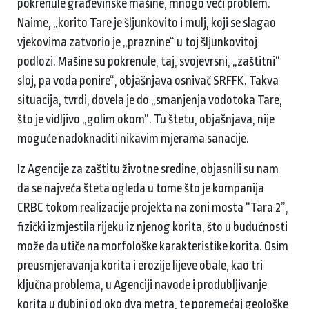
pokrenule građevinske mašine, mnogo veći problem.
Naime, „korito Tare je šljunkovito i mulj, koji se slagao
vjekovima zatvorio je „praznine“ u toj šljunkovitoj
podlozi. Mašine su pokrenule, taj, svojevrsni, „zaštitni“
sloj, pa voda ponire“, objašnjava osnivač SRFFK. Takva
situacija, tvrdi, dovela je do „smanjenja vodotoka Tare,
što je vidljivo „golim okom“. Tu štetu, objašnjava, nije
moguće nadoknaditi nikavim mjerama sanacije.
Iz Agencije za zaštitu životne sredine, objasnili su nam
da se najveća šteta ogleda u tome što je kompanija
CRBC tokom realizacije projekta na zoni mosta “Tara 2”,
fizički izmjestila rijeku iz njenog korita, što u budućnosti
može da utiče na morfološke karakteristike korita. Osim
preusmjeravanja korita i erozije lijeve obale, kao tri
ključna problema, u Agenciji navode i produbljivanje
korita u dubini od oko dva metra, te poremećaj geološke