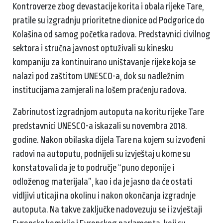
Kontroverze zbog devastacije korita i obala rijeke Tare,
pratile su izgradnju prioritetne dionice od Podgorice do
Kolašina od samog početka radova. Predstavnici civilnog
sektora i stručna javnost optuživali su kinesku
kompaniju za kontinuirano uništavanje rijeke koja se
nalazi pod zaštitom UNESCO-a, dok su nadležnim
institucijama zamjerali na lošem praćenju radova.
Zabrinutost izgradnjom autoputa na koritu rijeke Tare
predstavnici UNESCO-a iskazali su novembra 2018.
godine. Nakon obilaska dijela Tare na kojem su izvođeni
radovi na autoputu, podnijeli su izvještaj u kome su
konstatovali da je to područje “puno deponije i
odloženog materijala”, kao i da je jasno da će ostati
vidljivi uticaji na okolinu i nakon okončanja izgradnje
autoputa. Na takve zaključke nadovezuju se i izvještaji