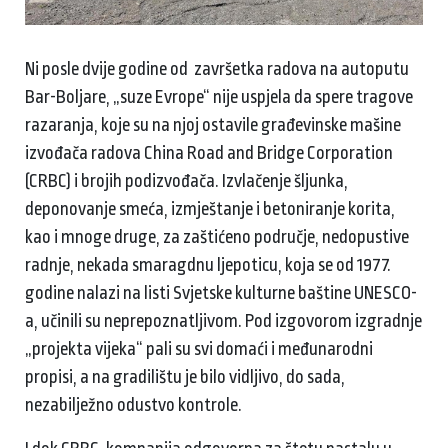
Ni posle dvije godine od završetka radova na autoputu
Bar-Boljare, „suze Evrope“ nije uspjela da spere tragove
razaranja, koje su na njoj ostavile građevinske mašine
izvođača radova China Road and Bridge Corporation
(CRBC) i brojih podizvođača. Izvlačenje šljunka,
deponovanje smeća, izmještanje i betoniranje korita,
kao i mnoge druge, za zaštićeno područje, nedopustive
radnje, nekada smaragdnu ljepoticu, koja se od 1977.
godine nalazi na listi Svjetske kulturne baštine UNESCO-
a, učinili su neprepoznatljivom. Pod izgovorom izgradnje
„projekta vijeka“ pali su svi domaći i međunarodni
propisi, a na gradilištu je bilo vidljivo, do sada,
nezabilježno odustvo kontrole.