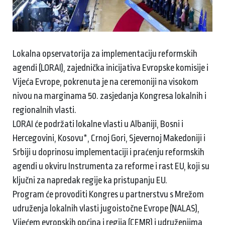
Lokalna opservatorija za implementaciju reformskih
agendi (LORAI), zajednička inicijativa Evropske komisije i
Vijeća Evrope, pokrenuta je na ceremoniji na visokom
nivou na marginama 50. zasjedanja Kongresa lokalnih i
regionalnih vlasti.
LORAI će podržati lokalne vlasti u Albaniji, Bosni i
Hercegovini, Kosovu*, Crnoj Gori, Sjevernoj Makedoniji i
Srbiji u doprinosu implementaciji i praćenju reformskih
agendi u okviru Instrumenta za reforme i rast EU, koji su
ključni za napredak regije ka pristupanju EU.
Program će provoditi Kongres u partnerstvu s Mrežom
udruženja lokalnih vlasti jugoistočne Evrope (NALAS),
Vijećem evropskih općina i regija (CEMR) i udruženjima