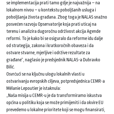
se implementacija prati tamo gdje je najvažnija – na
lokalnom nivou – u kontekstu poboljšanih usluga i
poboljšanja života građana. Zbog toga je NALAS snažno
posvećen razvoju Opservatorije koja prati uticaj na
terenu i analizira dugoročnu održivost akcija Agende
reformi. To je kako bi se osiguralo da reforme idu dalje
od strategija, zakona i kratkoročnih obaveza i da
ostvare stvarne, mjerljive i održive rezultate za
građane“, naglasio je predsjednik NALAS-a Dubravko
Bilić.
Osvrćući se na ključnu ulogu lokalnih vlasti u
ostvarivanju evropskih ciljeva, potpredsjednica CEMR-a
Mélanie Lepoutier je istaknula:
„Naša misija u CEMR-u je da transformiramo iskustva
općina u politiku koja se može primijeniti i da okvire EU
prevedemo u lokalne prioritete koji se mogu finansirati,