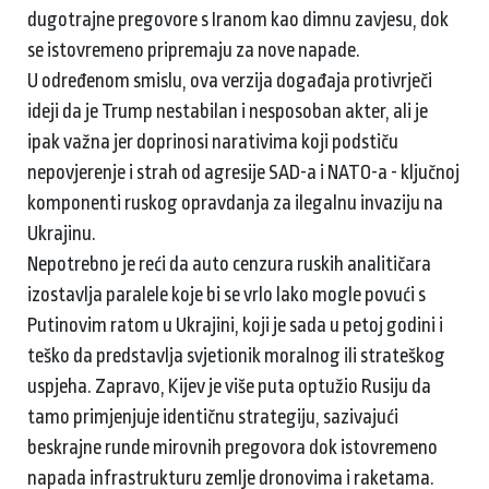
dugotrajne pregovore s Iranom kao dimnu zavjesu, dok
se istovremeno pripremaju za nove napade.
U određenom smislu, ova verzija događaja protivrječi
ideji da je Trump nestabilan i nesposoban akter, ali je
ipak važna jer doprinosi narativima koji podstiču
nepovjerenje i strah od agresije SAD-a i NATO-a - ključnoj
komponenti ruskog opravdanja za ilegalnu invaziju na
Ukrajinu.
Nepotrebno je reći da auto cenzura ruskih analitičara
izostavlja paralele koje bi se vrlo lako mogle povući s
Putinovim ratom u Ukrajini, koji je sada u petoj godini i
teško da predstavlja svjetionik moralnog ili strateškog
uspjeha. Zapravo, Kijev je više puta optužio Rusiju da
tamo primjenjuje identičnu strategiju, sazivajući
beskrajne runde mirovnih pregovora dok istovremeno
napada infrastrukturu zemlje dronovima i raketama.