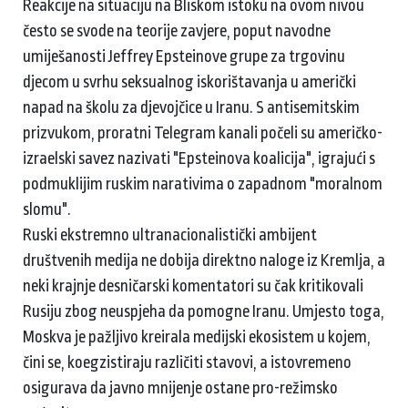
Reakcije na situaciju na Bliskom istoku na ovom nivou
često se svode na teorije zavjere, poput navodne
umiješanosti Jeffrey Epsteinove grupe za trgovinu
djecom u svrhu seksualnog iskorištavanja u američki
napad na školu za djevojčice u Iranu. S antisemitskim
prizvukom, proratni Telegram kanali počeli su američko-
izraelski savez nazivati "Epsteinova koalicija", igrajući s
podmuklijim ruskim narativima o zapadnom "moralnom
slomu".
Ruski ekstremno ultranacionalistički ambijent
društvenih medija ne dobija direktno naloge iz Kremlja, a
neki krajnje desničarski komentatori su čak kritikovali
Rusiju zbog neuspjeha da pomogne Iranu. Umjesto toga,
Moskva je pažljivo kreirala medijski ekosistem u kojem,
čini se, koegzistiraju različiti stavovi, a istovremeno
osigurava da javno mnijenje ostane pro-režimsko