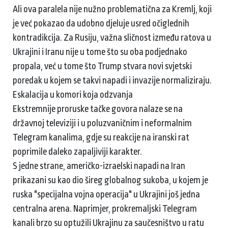
Ali ova paralela nije nužno problematična za Kremlj, koji
je već pokazao da udobno djeluje usred očiglednih
kontradikcija. Za Rusiju, važna sličnost između ratova u
Ukrajini i Iranu nije u tome što su oba podjednako
propala, već u tome što Trump stvara novi svjetski
poredak u kojem se takvi napadi i invazije normaliziraju.
Eskalacija u komori koja odzvanja
Ekstremnije proruske tačke govora nalaze se na
državnoj televiziji i u poluzvaničnim i neformalnim
Telegram kanalima, gdje su reakcije na iranski rat
poprimile daleko zapaljiviji karakter.
S jedne strane, američko-izraelski napadi na Iran
prikazani su kao dio šireg globalnog sukoba, u kojem je
ruska "specijalna vojna operacija" u Ukrajini još jedna
centralna arena. Naprimjer, prokremaljski Telegram
kanali brzo su optužili Ukrajinu za saučesništvo u ratu