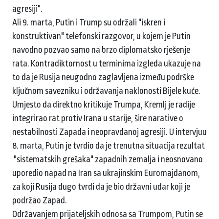
agresiji".
Ali 9. marta, Putin i Trump su održali "iskren i
konstruktivan" telefonski razgovor, u kojem je Putin
navodno pozvao samo na brzo diplomatsko rješenje
rata. Kontradiktornost u terminima izgleda ukazuje na
to da je Rusija neugodno zaglavljena između podrške
ključnom savezniku i održavanja naklonosti Bijele kuće.
Umjesto da direktno kritikuje Trumpa, Kremlj je radije
integrirao rat protiv Irana u starije, šire narative o
nestabilnosti Zapada i neopravdanoj agresiji. U intervjuu
8. marta, Putin je tvrdio da je trenutna situacija rezultat
"sistematskih grešaka" zapadnih zemalja i neosnovano
uporedio napad na Iran sa ukrajinskim Euromajdanom,
za koji Rusija dugo tvrdi da je bio državni udar koji je
podržao Zapad.
Održavanjem prijateljskih odnosa sa Trumpom, Putin se