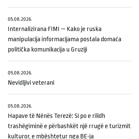
05.08.2026.
Internalizirana FIMI — Kako je ruska
manipulacija informacijama postala domaća
politička komunikacija u Gruziji
05.08.2026.
Nevidljivi veterani
05.08.2026.
Hapave të Nënës Terezë: Si po e rilidh
trashëgiminë e përbashkët një rrugë e turizmit
kulturor, e mbështetur nga BE-ja