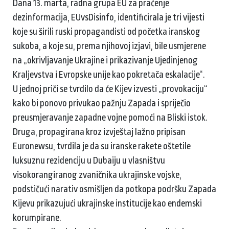
Dana 13. marta, radna grupa EU za praćenje
dezinformacija, EUvsDisinfo, identificirala je tri vijesti
koje su širili ruski propagandisti od početka iranskog
sukoba, a koje su, prema njihovoj izjavi, bile usmjerene
na „okrivljavanje Ukrajine i prikazivanje Ujedinjenog
Kraljevstva i Evropske unije kao pokretača eskalacije“.
U jednoj priči se tvrdilo da će Kijev izvesti „provokaciju“
kako bi ponovo privukao pažnju Zapada i spriječio
preusmjeravanje zapadne vojne pomoći na Bliski istok.
Druga, propagirana kroz izvještaj lažno pripisan
Euronewsu, tvrdila je da su iranske rakete oštetile
luksuznu rezidenciju u Dubaiju u vlasništvu
visokorangiranog zvaničnika ukrajinske vojske,
podstičući narativ osmišljen da potkopa podršku Zapada
Kijevu prikazujući ukrajinske institucije kao endemski
korumpirane.