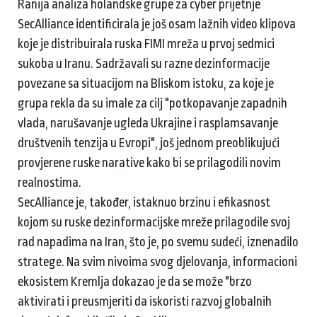
Ranija analiza holandske grupe za cyber prijetnje
SecAlliance identificirala je još osam lažnih video klipova
koje je distribuirala ruska FIMI mreža u prvoj sedmici
sukoba u Iranu. Sadržavali su razne dezinformacije
povezane sa situacijom na Bliskom istoku, za koje je
grupa rekla da su imale za cilj "potkopavanje zapadnih
vlada, narušavanje ugleda Ukrajine i rasplamsavanje
društvenih tenzija u Evropi", još jednom preoblikujući
provjerene ruske narative kako bi se prilagodili novim
realnostima.
SecAlliance je, također, istaknuo brzinu i efikasnost
kojom su ruske dezinformacijske mreže prilagodile svoj
rad napadima na Iran, što je, po svemu sudeći, iznenadilo
stratege. Na svim nivoima svog djelovanja, informacioni
ekosistem Kremlja dokazao je da se može "brzo
aktivirati i preusmjeriti da iskoristi razvoj globalnih