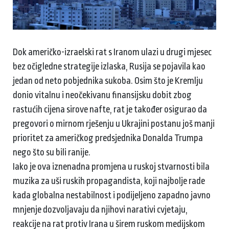
Dok američko-izraelski rat s Iranom ulazi u drugi mjesec
bez očigledne strategije izlaska, Rusija se pojavila kao
jedan od neto pobjednika sukoba. Osim što je Kremlju
donio vitalnu i neočekivanu finansijsku dobit zbog
rastućih cijena sirove nafte, rat je također osigurao da
pregovori o mirnom rješenju u Ukrajini postanu još manji
prioritet za američkog predsjednika Donalda Trumpa
nego što su bili ranije.
Iako je ova iznenadna promjena u ruskoj stvarnosti bila
muzika za uši ruskih propagandista, koji najbolje rade
kada globalna nestabilnost i podijeljeno zapadno javno
mnjenje dozvoljavaju da njihovi narativi cvjetaju,
reakcije na rat protiv Irana u širem ruskom medijskom