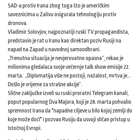
SAD-a protiv Irana zbog toga što je američkim
saveznicima u Zalivu osigurala tehnologiju protiv
dronova.
Vladimir Solovjov, najpoznatiji ruski TV propagandista,
predstavio je rat u Iranu kao direktan poziv Rusiji na
napad na Zapad u navodnoj samoodbrani.
„Trenutna situacija je nevjerovatno opasna“, rekao je
milionima gledalaca svoje večernje talk show emisije 22.
marta. „Diplomatija više ne postoji, nažalost, mrtva je...
Došlo je vrijeme za strašne akcije“.
Slične zaključke izveli su ruski proratni Telegram kanali,
poput popularnog Dva Majora, koji je 28. marta pohvalio
spremnost Irana da "napadne ciljeve u bilo kojoj zemlji do
koje može doći" i pozvao Rusiju da usvoji sličan pristup u
Istočnoj Evropi.