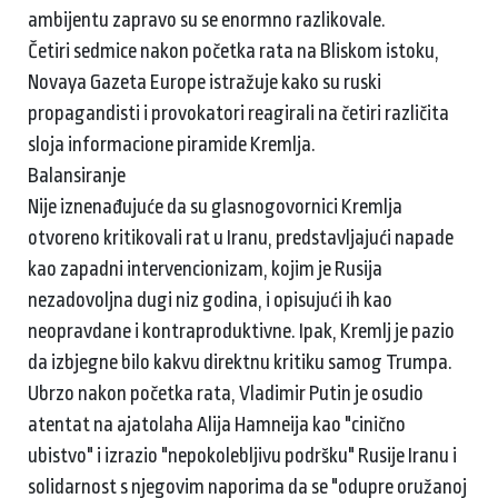
ambijentu zapravo su se enormno razlikovale.
Četiri sedmice nakon početka rata na Bliskom istoku,
Novaya Gazeta Europe istražuje kako su ruski
propagandisti i provokatori reagirali na četiri različita
sloja informacione piramide Kremlja.
Balansiranje
Nije iznenađujuće da su glasnogovornici Kremlja
otvoreno kritikovali rat u Iranu, predstavljajući napade
kao zapadni intervencionizam, kojim je Rusija
nezadovoljna dugi niz godina, i opisujući ih kao
neopravdane i kontraproduktivne. Ipak, Kremlj je pazio
da izbjegne bilo kakvu direktnu kritiku samog Trumpa.
Ubrzo nakon početka rata, Vladimir Putin je osudio
atentat na ajatolaha Alija Hamneija kao "cinično
ubistvo" i izrazio "nepokolebljivu podršku" Rusije Iranu i
solidarnost s njegovim naporima da se "odupre oružanoj