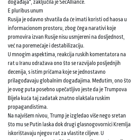
događaja", zaključila je SecAlliance.
E pluribus unum
Rusija je odavno shvatila da će imati koristi od haosa u
informacionom prostoru, zbog čega narativi koje
promovira izvan Rusije nisu usmjereni na dosljednost,
već na poremećaje i destabilizaciju.
U mnogim aspektima, reakcija ruskih komentatora na
rat u Iranu odražava ono što se razvijalo posljednjih
decenija, s istim pričama koje se jednostavno
prilagođavaju globalnim događajima. Međutim, ono što
je ovog puta posebno upečatljivo jeste da je Trumpova
Bijela kuća taj zadatak znatno olakšala ruskim
propagandistima.
Na najvišem nivou, Trump je izgledao više nego sretan
što mu se Putin laska dok drugi glasnogovornici Kremlja
iskorištavaju njegov rat za vlastite ciljeve. U