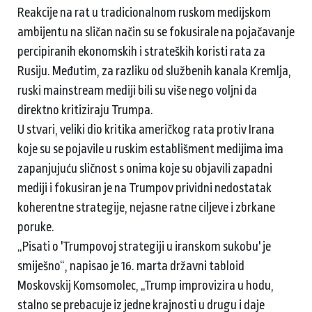
Reakcije na rat u tradicionalnom ruskom medijskom
ambijentu na sličan način su se fokusirale na pojačavanje
percipiranih ekonomskih i strateških koristi rata za
Rusiju. Međutim, za razliku od službenih kanala Kremlja,
ruski mainstream mediji bili su više nego voljni da
direktno kritiziraju Trumpa.
U stvari, veliki dio kritika američkog rata protiv Irana
koje su se pojavile u ruskim establišment medijima ima
zapanjujuću sličnost s onima koje su objavili zapadni
mediji i fokusiran je na Trumpov prividni nedostatak
koherentne strategije, nejasne ratne ciljeve i zbrkane
poruke.
„Pisati o 'Trumpovoj strategiji u iranskom sukobu' je
smiješno“, napisao je 16. marta državni tabloid
Moskovskij Komsomolec, „Trump improvizira u hodu,
stalno se prebacuje iz jedne krajnosti u drugu i daje