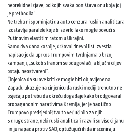
neprekidne izjave, od kojih svaka poništava onu koja joj
je prethodila“.
Ne treba ni spominjati da auto cenzura ruskih analitičara
izostavlja paralele koje bi se vrlo lako mogle povući s
Putinovim vlastitim ratom u Ukrajini.
Samo dva dana kasnije, državni dnevni list Izvestia
napisao je da uprkos Trumpovim tvrdnjama o brzoj
kampanji, „sukob s Iranom se odugovlači, a ključni ciljevi
ostaju neostvareni“.
Činjenica da su ove kritike mogle biti objavljene na
Zapadu ukazuje na činjenicu da ruski mediji trenutno ne
osjećaju potrebu da okreću događaje kako bi odgovarali
propagandnim narativima Kremlja, jer je haotično
Trumpovo predsjedništvo to već učinilo za njih.
S druge strane, neki ruski analitičari razvili su više ciljanu
liniju napada protiv SAD, optužujući ih da insceniraju