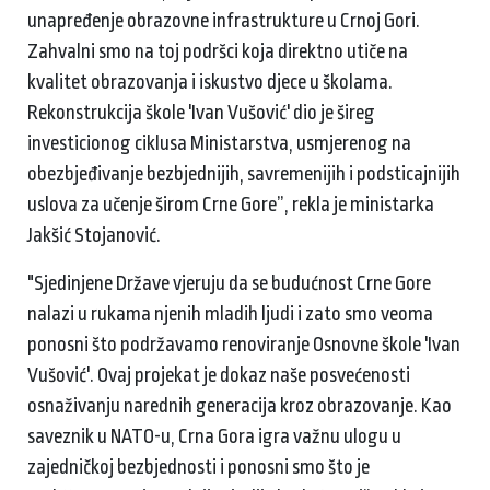
unapređenje obrazovne infrastrukture u Crnoj Gori.
Zahvalni smo na toj podršci koja direktno utiče na
kvalitet obrazovanja i iskustvo djece u školama.
Rekonstrukcija škole 'Ivan Vušović' dio je šireg
investicionog ciklusa Ministarstva, usmjerenog na
obezbjeđivanje bezbjednijih, savremenijih i podsticajnijih
uslova za učenje širom Crne Gore”, rekla je ministarka
Jakšić Stojanović.
"Sjedinjene Države vjeruju da se budućnost Crne Gore
nalazi u rukama njenih mladih ljudi i zato smo veoma
ponosni što podržavamo renoviranje Osnovne škole 'Ivan
Vušović'. Ovaj projekat je dokaz naše posvećenosti
osnaživanju narednih generacija kroz obrazovanje. Kao
saveznik u NATO-u, Crna Gora igra važnu ulogu u
zajedničkoj bezbjednosti i ponosni smo što je