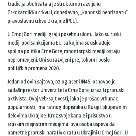
tradicija obuhvatala je strukturno razvijenu
Grkokatoličku crkvu i, donedavno, „kanonski nepriznatu“
pravoslavnu crkvu Ukrajine (PCU).
U Crnoj Gori mediji igraju posebnu ulogu. Iako su ruski
mediji pod sankcijama EU, sa kojima se usklađuje i
spoljna politika Crne Gore, mnogi srpski mediji ostaju
nepromenjeni. Oni su razvijeni pre, tokom i posle
političkih promena 2020.
Jedan od ovih sajtova, ozloglašeni IN4S, osnovao je
sadašnji rektor Univerziteta Crne Gore, izraziti proruski
aktivista. Ovaj veb-sajt vesti, iako je prošao vrhunac
popularnosti, ima ratnog dopisnika u Rusiji i okupiranim
delovima Ukrajine. Kroz svoje kanale i prisustvo u
srpskim mejnstrim medijima, ova osoba uspeva da
nametne proruski narativ o ratu u Ukrajini u Crnoj Gori. U