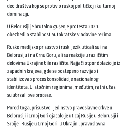
deo društva koji se protivio ruskoj političkoj i kulturnoj
dominaciji.
U Belorusiji je brutalno gušenje protesta 2020.
obezbedilo stabilnost autokratske vladavine režima.
Rusko medijsko prisustvo i ruski jezik uticali su i na
Belorusiju i na Crnu Goru, ali su reakcije u različitim
delovima Ukrajine bile različite. Najjači otpor dolazio je iz
zapadnih krajeva, gde se postepeno razvijao i
stabilizovao proces konsolidacije nacionalnog
identiteta. U istočnim regionima, međutim, ratni užasi
su ubrzali ove procese.
Pored toga, prisustvo i jedinstvo pravoslavne crkve u
Belorusiji i Crnoj Gori ojačalo je uticaj Rusije u Belorusiji i
Srbije i Rusije u Crnoj Gori. U Ukrajini, pravoslavna