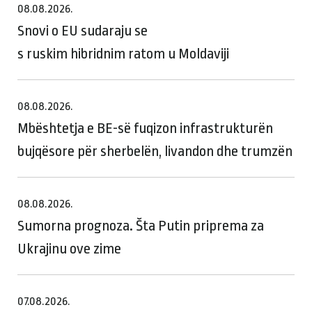
08.08.2026.
Snovi o EU sudaraju se
s ruskim hibridnim ratom u Moldaviji
08.08.2026.
Mbështetja e BE-së fuqizon infrastrukturën
bujqësore për sherbelën, livandon dhe trumzën
08.08.2026.
Sumorna prognoza. Šta Putin priprema za
Ukrajinu ove zime
07.08.2026.