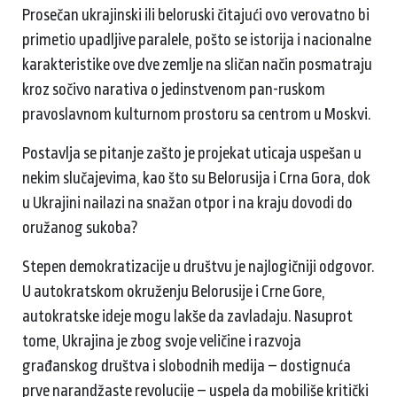
Prosečan ukrajinski ili beloruski čitajući ovo verovatno bi
primetio upadljive paralele, pošto se istorija i nacionalne
karakteristike ove dve zemlje na sličan način posmatraju
kroz sočivo narativa o jedinstvenom pan-ruskom
pravoslavnom kulturnom prostoru sa centrom u Moskvi.
Postavlja se pitanje zašto je projekat uticaja uspešan u
nekim slučajevima, kao što su Belorusija i Crna Gora, dok
u Ukrajini nailazi na snažan otpor i na kraju dovodi do
oružanog sukoba?
Stepen demokratizacije u društvu je najlogičniji odgovor.
U autokratskom okruženju Belorusije i Crne Gore,
autokratske ideje mogu lakše da zavladaju. Nasuprot
tome, Ukrajina je zbog svoje veličine i razvoja
građanskog društva i slobodnih medija – dostignuća
prve narandžaste revolucije – uspela da mobiliše kritički