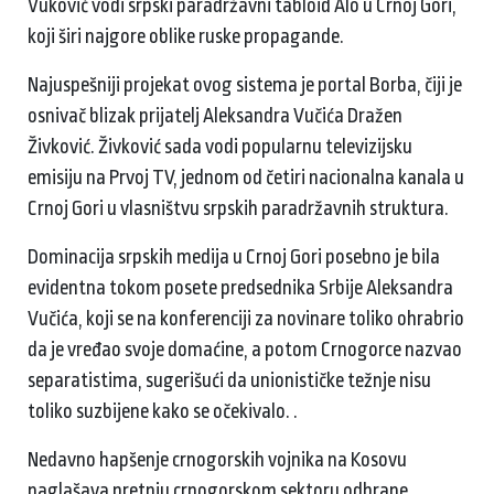
Vuković vodi srpski paradržavni tabloid Alo u Crnoj Gori,
koji širi najgore oblike ruske propagande.
Najuspešniji projekat ovog sistema je portal Borba, čiji je
osnivač blizak prijatelj Aleksandra Vučića Dražen
Živković. Živković sada vodi popularnu televizijsku
emisiju na Prvoj TV, jednom od četiri nacionalna kanala u
Crnoj Gori u vlasništvu srpskih paradržavnih struktura.
Dominacija srpskih medija u Crnoj Gori posebno je bila
evidentna tokom posete predsednika Srbije Aleksandra
Vučića, koji se na konferenciji za novinare toliko ohrabrio
da je vređao svoje domaćine, a potom Crnogorce nazvao
separatistima, sugerišući da unionističke težnje nisu
toliko suzbijene kako se očekivalo. .
Nedavno hapšenje crnogorskih vojnika na Kosovu
naglašava pretnju crnogorskom sektoru odbrane.