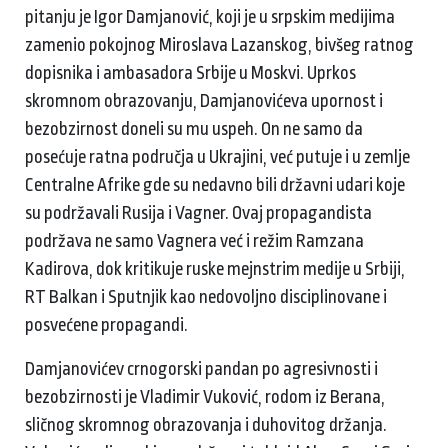
pitanju je Igor Damjanović, koji je u srpskim medijima
zamenio pokojnog Miroslava Lazanskog, bivšeg ratnog
dopisnika i ambasadora Srbije u Moskvi. Uprkos
skromnom obrazovanju, Damjanovićeva upornost i
bezobzirnost doneli su mu uspeh. On ne samo da
posećuje ratna područja u Ukrajini, već putuje i u zemlje
Centralne Afrike gde su nedavno bili državni udari koje
su podržavali Rusija i Vagner. Ovaj propagandista
podržava ne samo Vagnera već i režim Ramzana
Kadirova, dok kritikuje ruske mejnstrim medije u Srbiji,
RT Balkan i Sputnjik kao nedovoljno disciplinovane i
posvećene propagandi.
Damjanovićev crnogorski pandan po agresivnosti i
bezobzirnosti je Vladimir Vuković, rodom iz Berana,
sličnog skromnog obrazovanja i duhovitog držanja.