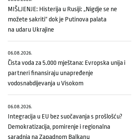
MIŠLJENJE: Histerija u Rusiji: „Nigdje se ne
možete sakriti“ dok je Putinova palata
na udaru Ukrajine
06.08.2026.
Čista voda za 5.000 mještana: Evropska unija i
partneri finansiraju unapređenje
vodosnabdijevanja u Visokom
06.08.2026.
Integracija u EU bez suočavanja s prošlošću?
Demokratizacija, pomirenje i regionalna
saradnja na Zapadnom Balkanu