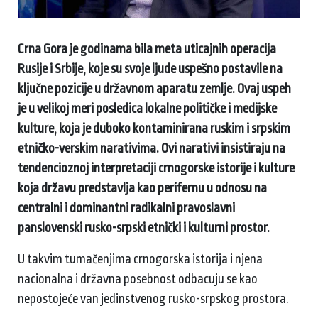
Crna Gora je godinama bila meta uticajnih operacija
Rusije i Srbije, koje su svoje ljude uspešno postavile na
ključne pozicije u državnom aparatu zemlje. Ovaj uspeh
je u velikoj meri posledica lokalne političke i medijske
kulture, koja je duboko kontaminirana ruskim i srpskim
etničko-verskim narativima. Ovi narativi insistiraju na
tendencioznoj interpretaciji crnogorske istorije i kulture
koja državu predstavlja kao perifernu u odnosu na
centralni i dominantni radikalni pravoslavni
panslovenski rusko-srpski etnički i kulturni prostor.
U takvim tumačenjima crnogorska istorija i njena
nacionalna i državna posebnost odbacuju se kao
nepostojeće van jedinstvenog rusko-srpskog prostora.