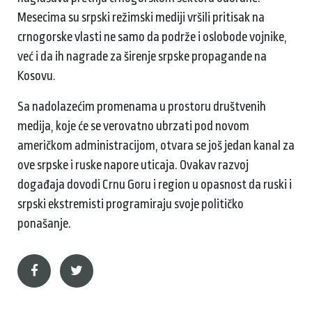
Mesecima su srpski režimski mediji vršili pritisak na
crnogorske vlasti ne samo da podrže i oslobode vojnike,
već i da ih nagrade za širenje srpske propagande na
Kosovu.
Sa nadolazećim promenama u prostoru društvenih
medija, koje će se verovatno ubrzati pod novom
američkom administracijom, otvara se još jedan kanal za
ove srpske i ruske napore uticaja. Ovakav razvoj
događaja dovodi Crnu Goru i region u opasnost da ruski i
srpski ekstremisti programiraju svoje političko
ponašanje.