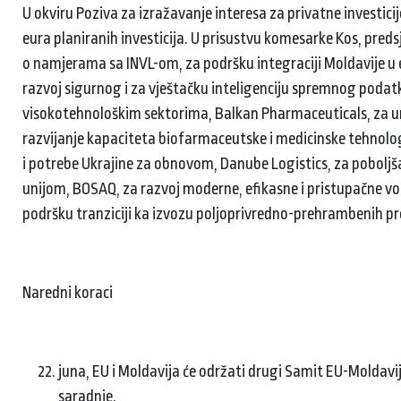
U okviru Poziva za izražavanje interesa za privatne investici
eura planiranih investicija. U prisustvu komesarke Kos, pre
o namjerama sa INVL-om, za podršku integraciji Moldavije u 
razvoj sigurnog i za vještačku inteligenciju spremnog podat
visokotehnološkim sektorima, Balkan Pharmaceuticals, za un
razvijanje kapaciteta biofarmaceutske i medicinske tehnolog
i potrebe Ukrajine za obnovom, Danube Logistics, za poboljš
unijom, BOSAQ, za razvoj moderne, efikasne i pristupačne v
podršku tranziciji ka izvozu poljoprivredno-prehrambenih pr
Naredni koraci
juna, EU i Moldavija će održati drugi Samit EU-Moldavi
saradnje.