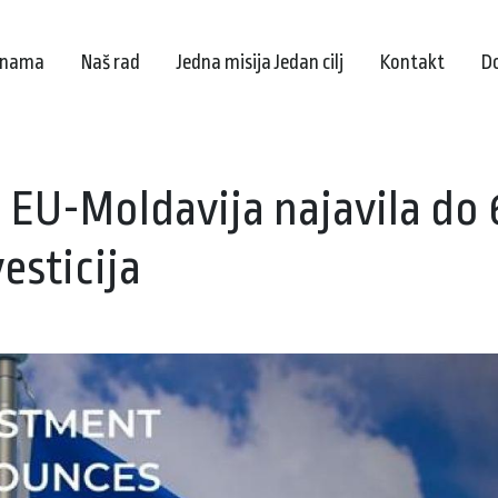
 nama
Naš rad
Jedna misija Jedan cilj
Kontakt
D
a EU-Moldavija najavila do 
vesticija