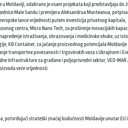
je u Moldaviji, odabrano je osam projekata koji predstavljaju do 
dsjednice Maie Sandu i premijera Aleksandrua Munteanua, potpis
evropske lance vrijednosti putem investicija privatnog kapitala
kovnog centra, Micro Nano Tech, za proširenje inovacijskih kapac
apređenje istraživanja, obrazovanja i medicinske obuke, uz is
ije, KB Container, za jačanje proizvodnog potencijala Moldavije 
anje transportne povezanosti i trgovinskih veza s Ukrajinom i 
odne infrastrukture za građane i poljoprivredni sektor, VED-MAR
oizvoda veće vrijednosti.
ja, potvrđujući strateški značaj budućnosti Moldavije unutar EU 