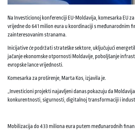
Na Investicionoj konferenciji EU-Moldavija, komesarka EU za pr
vrijedne do 641 milion eura u koordinaciji s međunarodnim fi
zainteresovanim stranama.
Inicijative će podržati strateške sektore, uključujući energeti
jačanje ekonomske otpornosti Moldavije, poboljšanje infrastr
evropske lance vrijednosti.
Komesarka za proširenje, Marta Kos, izjavila je.
„Investicioni projekti najavljeni danas pokazuju da Moldavij
konkurentnosti, sigurnosti, digitalnoj transformaciji i indu
Mobilizacija do 433 miliona eura putem međunarodnih finansi