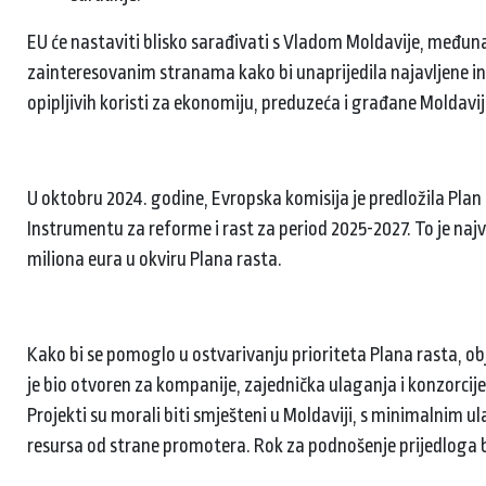
EU će nastaviti blisko sarađivati ​​s Vladom Moldavije, među
zainteresovanim stranama kako bi unaprijedila najavljene ini
opipljivih koristi za ekonomiju, preduzeća i građane Moldavi
U oktobru 2024. godine, Evropska komisija je predložila Plan r
Instrumentu za reforme i rast za period 2025-2027. To je najv
miliona eura u okviru Plana rasta.
Kako bi se pomoglo u ostvarivanju prioriteta Plana rasta, obj
je bio otvoren za kompanije, zajednička ulaganja i konzorci
Projekti su morali biti smješteni u Moldaviji, s minimalnim ul
resursa od strane promotera. Rok za podnošenje prijedloga b