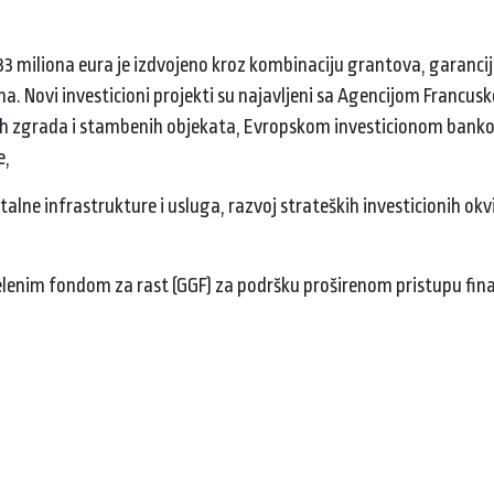
3 miliona eura je izdvojeno kroz kombinaciju grantova, garancija
a. Novi investicioni projekti su najavljeni sa Agencijom Francusk
nih zgrada i stambenih objekata, Evropskom investicionom banko
je,
lne infrastrukture i usluga, razvoj strateških investicionih okvi
elenim fondom za rast (GGF) za podršku proširenom pristupu fina