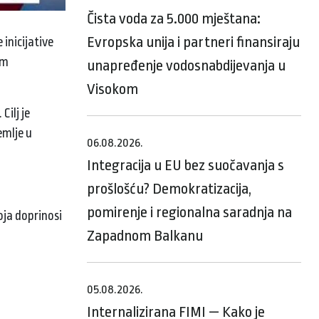
Čista voda za 5.000 mještana:
Evropska unija i partneri finansiraju
 inicijative
im
unapređenje vodosnabdijevanja u
Visokom
Cilj je
emlje u
06.08.2026.
Integracija u EU bez suočavanja s
prošlošću? Demokratizacija,
pomirenje i regionalna saradnja na
oja doprinosi
Zapadnom Balkanu
05.08.2026.
Internalizirana FIMI — Kako je