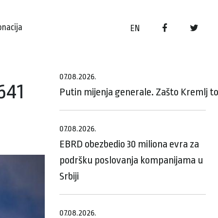
onacija
EN
07.08.2026.
641
Putin mijenja generale. Zašto Kremlj t
07.08.2026.
EBRD obezbedio 30 miliona evra za
podršku poslovanja kompanijama u
Srbiji
07.08.2026.