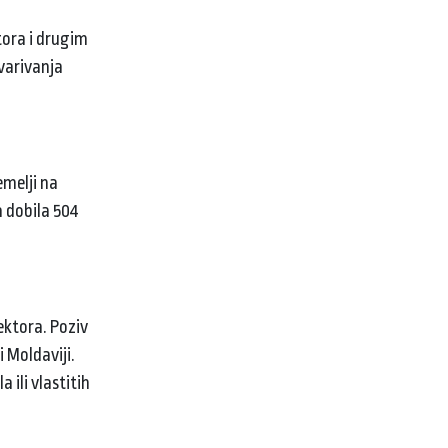
tora i drugim
tvarivanja
emelji na
a dobila 504
ektora. Poziv
 Moldaviji.
 ili vlastitih