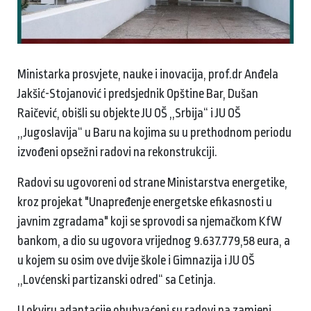
Ministarka prosvjete, nauke i inovacija, prof.dr Anđela
Jakšić-Stojanović i predsjednik Opštine Bar, Dušan
Raičević, obišli su objekte JU OŠ ,,Srbija“ i JU OŠ
,,Jugoslavija“ u Baru na kojima su u prethodnom periodu
izvođeni opsežni radovi na rekonstrukciji.
Radovi su ugovoreni od strane Ministarstva energetike,
kroz projekat "Unapređenje energetske efikasnosti u
javnim zgradama" koji se sprovodi sa njemačkom KfW
bankom, a dio su ugovora vrijednog 9.637.779,58 eura, a
u kojem su osim ove dvije škole i Gimnazija i JU OŠ
,,Lovćenski partizanski odred“ sa Cetinja.
U okviru adaptacije obuhvaćeni su radovi na zamjeni