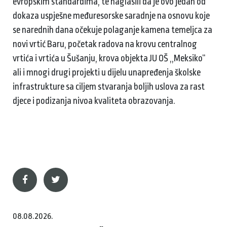
evropskim standardima, te naglasili da je ovo jedan od
dokaza uspješne međuresorske saradnje na osnovu koje
se narednih dana očekuje polaganje kamena temeljca za
novi vrtić Baru, početak radova na krovu centralnog
vrtića i vrtića u Šušanju, krova objekta JU OŠ ,,Meksiko“
ali i mnogi drugi projekti u dijelu unapređenja školske
infrastrukture sa ciljem stvaranja boljih uslova za rast
djece i podizanja nivoa kvaliteta obrazovanja.
08.08.2026.