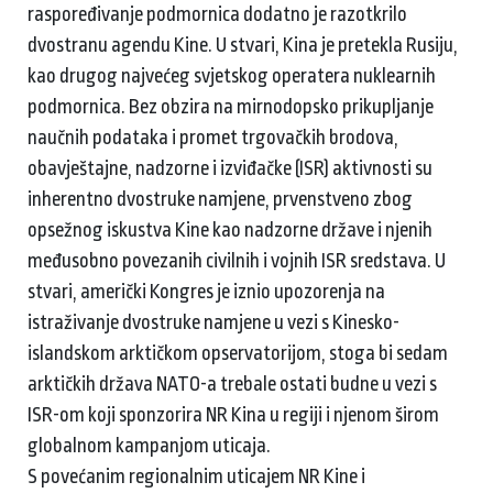
raspoređivanje podmornica dodatno je razotkrilo
dvostranu agendu Kine. U stvari, Kina je pretekla Rusiju,
kao drugog najvećeg svjetskog operatera nuklearnih
podmornica. Bez obzira na mirnodopsko prikupljanje
naučnih podataka i promet trgovačkih brodova,
obavještajne, nadzorne i izviđačke (ISR) aktivnosti su
inherentno dvostruke namjene, prvenstveno zbog
opsežnog iskustva Kine kao nadzorne države i njenih
međusobno povezanih civilnih i vojnih ISR sredstava. U
stvari, američki Kongres je iznio upozorenja na
istraživanje dvostruke namjene u vezi s Kinesko-
islandskom arktičkom opservatorijom, stoga bi sedam
arktičkih država NATO-a trebale ostati budne u vezi s
ISR-om koji sponzorira NR Kina u regiji i njenom širom
globalnom kampanjom uticaja.
S povećanim regionalnim uticajem NR Kine i