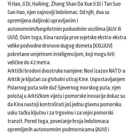
Yi Hao, Ji Di, Haibing, Zhong Shan Da Xue Ji Di i Tan Suo
San Hao, njen najnoviji ledolomac. Od njih, dva su
opremljena daljinski upravljanim i
autonomnim/bespilotnim podvodnim vozilima (AUV ili
UUV). Osim toga, Kina razvija prve svjetske ekstra-ekstra
velike podvodne dronove dugog dometa (XXLUUV)
pokretane umjetnom inteligencijom, koji mogu biti
veličine do 42 metra.
Arktički brodovi dvostruke namjene: Novi izazov NATO-a
Arktik je ključan za globalni uticaj Kine. Uspostavljanjem
Polarnog puta svile duž Sjevernog morskog puta, njen
položaj u Arktičkom vijeću i pomorske inovacije dokaz su
da Kina nastoji kontrolirati još jednu glavnu pomorsku
usku tačku ključnu i za trgovinu i za vojni pomorski
tranzit. Pored toga, povećanje broja ledolomaca
opremljenih autonomnim podmornicama (AUV) i