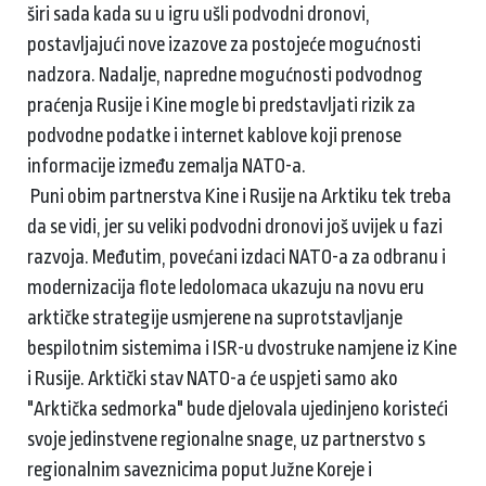
širi sada kada su u igru ušli podvodni dronovi,
postavljajući nove izazove za postojeće mogućnosti
nadzora. Nadalje, napredne mogućnosti podvodnog
praćenja Rusije i Kine mogle bi predstavljati rizik za
podvodne podatke i internet kablove koji prenose
informacije između zemalja NATO-a.
Puni obim partnerstva Kine i Rusije na Arktiku tek treba
da se vidi, jer su veliki podvodni dronovi još uvijek u fazi
razvoja. Međutim, povećani izdaci NATO-a za odbranu i
modernizacija flote ledolomaca ukazuju na novu eru
arktičke strategije usmjerene na suprotstavljanje
bespilotnim sistemima i ISR-u dvostruke namjene iz Kine
i Rusije. Arktički stav NATO-a će uspjeti samo ako
"Arktička sedmorka" bude djelovala ujedinjeno koristeći
svoje jedinstvene regionalne snage, uz partnerstvo s
regionalnim saveznicima poput Južne Koreje i