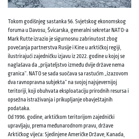
Tokom godišnjeg sastanka 56. Svjetskog ekonomskog
foruma u Davosu, Švicarska, generalni sekretar NATO-a
Mark Rutte izrazio je sigurnosnu zabrinutost zbog
povećanja partnerstva Rusije i Kine u arktičkoj regiji,
ilustrirajući zajedničku izjavu iz 2022. godine u kojoj se
naglašava da „prijateljstvo između dvije države nema
granica“. NATO se sada suočava sa rastućim „izazovom
dva ravnopravna subjekta“ na svojoj najsjevernijoj
teritoriji, koji obuhvata eksploataciju prirodnih resursa i
opsežna istraživanja i prikupljanje obavještajnih
podataka.
Od 1996. godine, arktičkom teritorijom zajednički
upravljaju, prema međunarodnom pravu, države
Arktičkog vijeća: Sjedinjene Američke Države, Kanada,