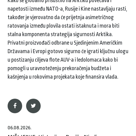
Kako se globalno prisustvo na Arktiku povećava i
napetosti između NATO-a, Rusije i Kine nastavljaju rasti,
također je vjerovatno da će prijetnja asimetričnog
ratovanja između plovila ostati istaknuta i mora biti
stalna komponenta strategija sigurnosti Arktika.
Privatni proizvođači odbrane u Sjedinjenim Američkim
Državama i Evropi gotovo sigurno će igrati ključnu ulogu
u postizanju ciljeva flote AUV-a i ledolomaca kako bi
pomogli u uravnoteženju prekoračenja budžeta i
kašnjenja u rokovima projekata koje finansira vlada.
06.08.2026.