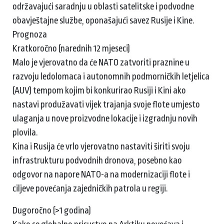
održavajući saradnju u oblasti satelitske i podvodne
obavještajne službe, oponašajući savez Rusije i Kine.
Prognoza
Kratkoročno (narednih 12 mjeseci)
Malo je vjerovatno da će NATO zatvoriti praznine u
razvoju ledolomaca i autonomnih podmorničkih letjelica
(AUV) tempom kojim bi konkurirao Rusiji i Kini ako
nastavi produžavati vijek trajanja svoje flote umjesto
ulaganja u nove proizvodne lokacije i izgradnju novih
plovila.
Kina i Rusija će vrlo vjerovatno nastaviti širiti svoju
infrastrukturu podvodnih dronova, posebno kao
odgovor na napore NATO-a na modernizaciji flote i
ciljeve povećanja zajedničkih patrola u regiji.
Dugoročno (>1 godina)