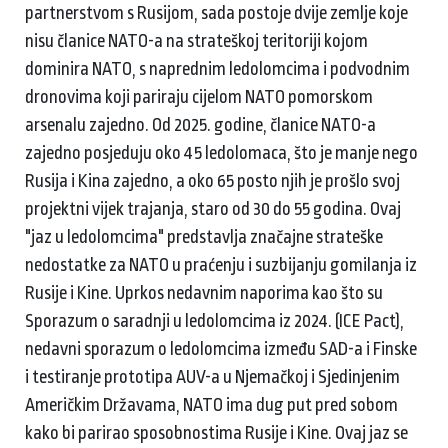
partnerstvom s Rusijom, sada postoje dvije zemlje koje
nisu članice NATO-a na strateškoj teritoriji kojom
dominira NATO, s naprednim ledolomcima i podvodnim
dronovima koji pariraju cijelom NATO pomorskom
arsenalu zajedno. Od 2025. godine, članice NATO-a
zajedno posjeduju oko 45 ledolomaca, što je manje nego
Rusija i Kina zajedno, a oko 65 posto njih je prošlo svoj
projektni vijek trajanja, staro od 30 do 55 godina. Ovaj
"jaz u ledolomcima" predstavlja značajne strateške
nedostatke za NATO u praćenju i suzbijanju gomilanja iz
Rusije i Kine. Uprkos nedavnim naporima kao što su
Sporazum o saradnji u ledolomcima iz 2024. (ICE Pact),
nedavni sporazum o ledolomcima između SAD-a i Finske
i testiranje prototipa AUV-a u Njemačkoj i Sjedinjenim
Američkim Državama, NATO ima dug put pred sobom
kako bi parirao sposobnostima Rusije i Kine. Ovaj jaz se