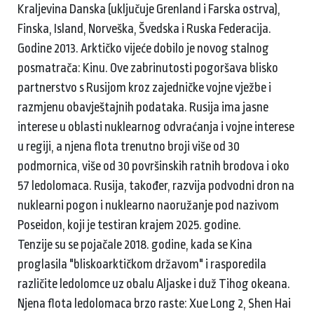
Kraljevina Danska (uključuje Grenland i Farska ostrva),
Finska, Island, Norveška, Švedska i Ruska Federacija.
Godine 2013. Arktičko vijeće dobilo je novog stalnog
posmatrača: Kinu. Ove zabrinutosti pogoršava blisko
partnerstvo s Rusijom kroz zajedničke vojne vježbe i
razmjenu obavještajnih podataka. Rusija ima jasne
interese u oblasti nuklearnog odvraćanja i vojne interese
u regiji, a njena flota trenutno broji više od 30
podmornica, više od 30 površinskih ratnih brodova i oko
57 ledolomaca. Rusija, također, razvija podvodni dron na
nuklearni pogon i nuklearno naoružanje pod nazivom
Poseidon, koji je testiran krajem 2025. godine.
Tenzije su se pojačale 2018. godine, kada se Kina
proglasila "bliskoarktičkom državom" i rasporedila
različite ledolomce uz obalu Aljaske i duž Tihog okeana.
Njena flota ledolomaca brzo raste: Xue Long 2, Shen Hai