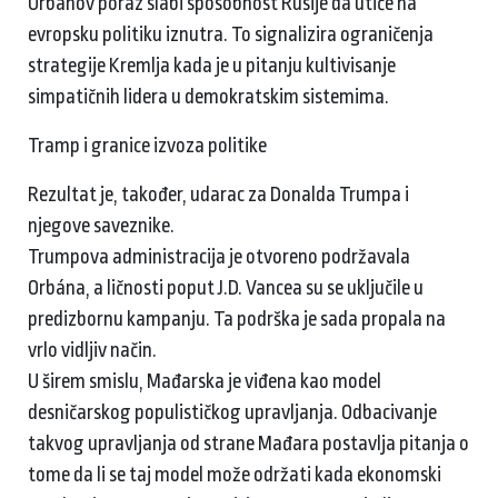
Orbanov poraz slabi sposobnost Rusije da utiče na
evropsku politiku iznutra. To signalizira ograničenja
strategije Kremlja kada je u pitanju kultivisanje
simpatičnih lidera u demokratskim sistemima.
Tramp i granice izvoza politike
Rezultat je, također, udarac za Donalda Trumpa i
njegove saveznike.
Trumpova administracija je otvoreno podržavala
Orbána, a ličnosti poput J.D. Vancea su se uključile u
predizbornu kampanju. Ta podrška je sada propala na
vrlo vidljiv način.
U širem smislu, Mađarska je viđena kao model
desničarskog populističkog upravljanja. Odbacivanje
takvog upravljanja od strane Mađara postavlja pitanja o
tome da li se taj model može održati kada ekonomski