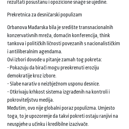
rezultati posustanu i opozicione snage se ujedine.
Prekretnica za desničarski populizam
Orbanova Mađarska bila je središte transnacionalnih
konzervativnih mreža, domaćin konferencija, think
tankova i političkih ličnosti povezanih s nacionalističkim
i antiliberalnim agendama.
Ovi izbori dovode u pitanje zamah tog pokreta:
- Pokazuju da birači mogu preokrenuti eroziju
demokratije kroz izbore.
- Slabe narativ o neizbježnom usponu desnice.
- Otkrivaju krhkost sistema izgrađenih na kontroli i
pokroviteljstvu medija.
Međutim, ovo nije globalni poraz populizma. Umjesto
toga, to je upozorenje da takvi pokreti ostaju ranjivi na
neuspjehe u učinku i kredibilne izazivače.