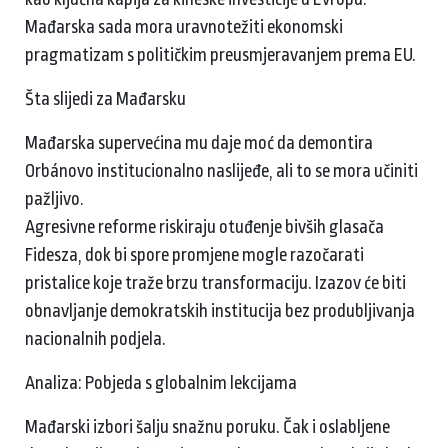
Mađarska sada mora uravnotežiti ekonomski
pragmatizam s političkim preusmjeravanjem prema EU.
Šta slijedi za Mađarsku
Mađarska supervećina mu daje moć da demontira
Orbánovo institucionalno naslijeđe, ali to se mora učiniti
pažljivo.
Agresivne reforme riskiraju otuđenje bivših glasača
Fidesza, dok bi spore promjene mogle razočarati
pristalice koje traže brzu transformaciju. Izazov će biti
obnavljanje demokratskih institucija bez produbljivanja
nacionalnih podjela.
Analiza: Pobjeda s globalnim lekcijama
Mađarski izbori šalju snažnu poruku. Čak i oslabljene