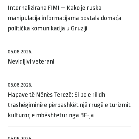
Internalizirana FIMI — Kako je ruska
manipulacija informacijama postala domaća
politička komunikacija u Gruziji
05.08.2026.
Nevidljivi veterani
05.08.2026.
Hapave të Nënës Terezë: Si po e rilidh
trashëgiminë e përbashkët një rrugë e turizmit
kulturor, e mbështetur nga BE-ja
05.08.2026.