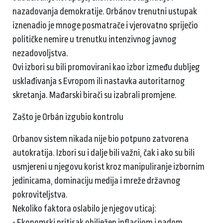
nazadovanja demokratije. Orbánov trenutni ustupak
iznenadio je mnoge posmatrače i vjerovatno spriječio
političke nemire u trenutku intenzivnog javnog
nezadovoljstva.
Ovi izbori su bili promovirani kao izbor između dubljeg
usklađivanja s Evropom ili nastavka autoritarnog
skretanja. Mađarski birači su izabrali promjene.
Zašto je Orbán izgubio kontrolu
Orbanov sistem nikada nije bio potpuno zatvorena
autokratija. Izbori su i dalje bili važni, čak i ako su bili
usmjereni u njegovu korist kroz manipuliranje izbornim
jedinicama, dominaciju medija i mreže državnog
pokroviteljstva.
Nekoliko faktora oslabilo je njegov uticaj:
- Ekonomski pritisak obilježen inflacijom i padom