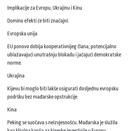
Implikacije za Evropu, Ukrajinu i Kinu
Domino efekti će biti značajni:
Evropska unija
EU ponovo dobija kooperativnijeg člana, potencijalno
ublažavajući unutrašnju blokadu i jačajući demokratske
norme.
Ukrajina
Kijevu bi moglo biti lakše osigurati dosljednu evropsku
podršku bez mađarske opstrukcije.
Kina
Peking se suočava s neizvjesnošću. Mađarska je služila
kao ključna kapija za kineske investicije u Evropu.