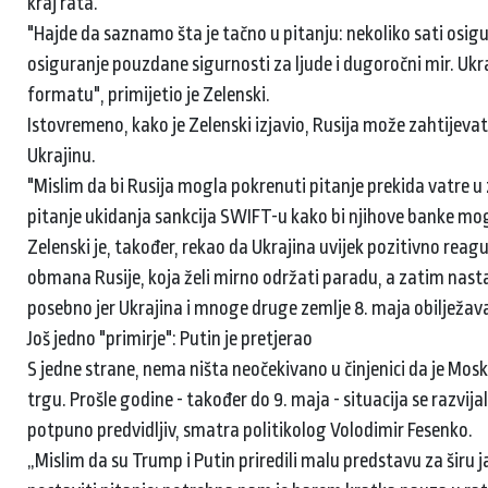
kraj rata.
"Hajde da saznamo šta je tačno u pitanju: nekoliko sati osigur
osiguranje pouzdane sigurnosti za ljude i dugoročni mir. Ukr
formatu", primijetio je Zelenski.
Istovremeno, kako je Zelenski izjavio, Rusija može zahtijevati 
Ukrajinu.
"Mislim da bi Rusija mogla pokrenuti pitanje prekida vatre
pitanje ukidanja sankcija SWIFT-u kako bi njihove banke mogle 
Zelenski je, također, rekao da Ukrajina uvijek pozitivno reagu
obmana Rusije, koja želi mirno održati paradu, a zatim nastav
posebno jer Ukrajina i mnoge druge zemlje 8. maja obilježava
Još jedno "primirje": Putin je pretjerao
S jedne strane, nema ništa neočekivano u činjenici da je Mo
trgu. Prošle godine - također do 9. maja - situacija se razvija
potpuno predvidljiv, smatra politikolog Volodimir Fesenko.
„Mislim da su Trump i Putin priredili malu predstavu za širu j