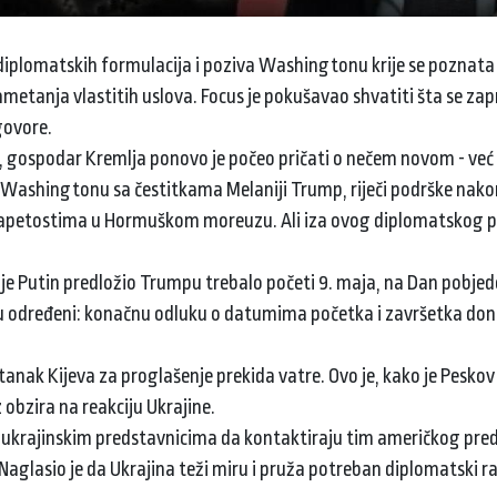
a diplomatskih formulacija i poziva Washingtonu krije se poznata
etanja vlastitih uslova. Focus je pokušavao shvatiti šta se zapr
govore.
, gospodar Kremlja ponovo je počeo pričati o nečem novom - već 
iv Washingtonu sa čestitkama Melaniji Trump, riječi podrške nako
napetostima u Hormuškom moreuzu. Ali iza ovog diplomatskog po
je je Putin predložio Trumpu trebalo početi 9. maja, na Dan pobje
su određeni: konačnu odluku o datumima početka i završetka donij
nak Kijeva za proglašenje prekida vatre. Ovo je, kako je Peskov 
 obzira na reakciju Ukrajine.
io ukrajinskim predstavnicima da kontaktiraju tim američkog pred
Naglasio je da Ukrajina teži miru i pruža potreban diplomatski r