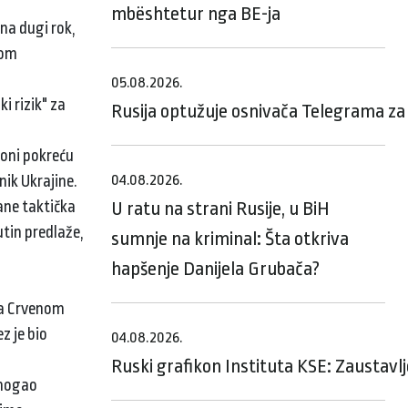
mbështetur nga BE-ja
 na dugi rok,
nom
05.08.2026.
i rizik" za
Rusija optužuje osnivača Telegrama za 
 oni pokreću
04.08.2026.
nik Ukrajine.
tane taktička
U ratu na strani Rusije, u BiH
utin predlaže,
sumnje na kriminal: Šta otkriva
hapšenje Danijela Grubača?
 na Crvenom
z je bio
04.08.2026.
Ruski grafikon Instituta KSE: Zaustavl
e mogao