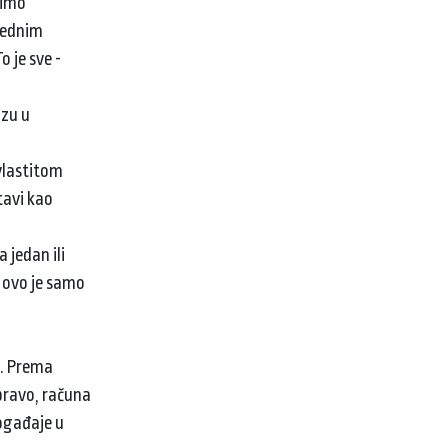
vimo
rednim
o je sve -
uzu u
 vlastitom
tavi kao
 jedan ili
I ovo je samo
k. Prema
pravo, računa
događaje u