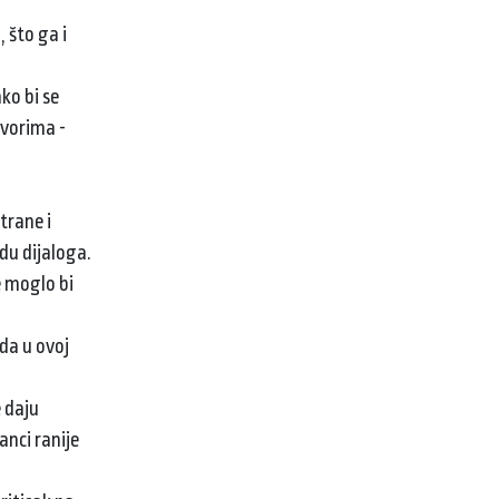
 što ga i
ko bi se
ovorima -
trane i
du dijaloga.
e moglo bi
 da u ovoj
e daju
anci ranije