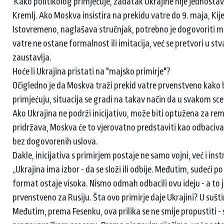
Kako politikolog primjećuje, zadatak Ukrajine nije jednostavno
Kremlj. Ako Moskva insistira na prekidu vatre do 9. maja, Kijev
Istovremeno, naglašava stručnjak, potrebno je dogovoriti me
vatre ne ostane formalnost ili imitacija, već se pretvori u s
zaustavlja.
Hoće li Ukrajina pristati na "majsko primirje"?
Očigledno je da Moskva traži prekid vatre prvenstveno kako b
primjećuju, situacija se gradi na takav način da u svakom sc
Ako Ukrajina ne podrži inicijativu, može biti optužena za reme
pridržava, Moskva će to vjerovatno predstaviti kao odbacivanj
bez dogovorenih uslova.
Dakle, inicijativa s primirjem postaje ne samo vojni, već i 
„Ukrajina ima izbor - da se složi ili odbije. Međutim, sudeći p
format ostaje visoka. Nismo odmah odbacili ovu ideju - a to je
prvenstveno za Rusiju. Šta ovo primirje daje Ukrajini? U sušti
Međutim, prema Fesenku, ova prilika se ne smije propustiti - 