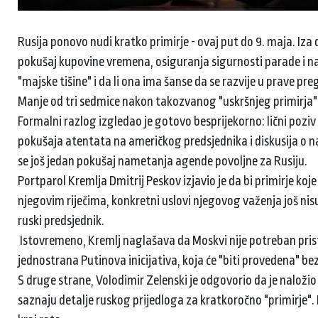
Rusija ponovo nudi kratko primirje - ovaj put do 9. maja. Iz
pokušaj kupovine vremena, osiguranja sigurnosti parade i nam
"majske tišine" i da li ona ima šanse da se razvije u prave pre
Manje od tri sedmice nakon takozvanog "uskršnjeg primirja"
Formalni razlog izgledao je gotovo besprijekorno: lični poz
pokušaja atentata na američkog predsjednika i diskusija o 
se još jedan pokušaj nametanja agende povoljne za Rusiju.
Portparol Kremlja Dmitrij Peskov izjavio je da bi primirje ko
njegovim riječima, konkretni uslovi njegovog važenja još ni
ruski predsjednik.
Istovremeno, Kremlj naglašava da Moskvi nije potreban prista
jednostrana Putinova inicijativa, koja će "biti provedena" bez
S druge strane, Volodimir Zelenski je odgovorio da je nalož
saznaju detalje ruskog prijedloga za kratkoročno "primirje". 