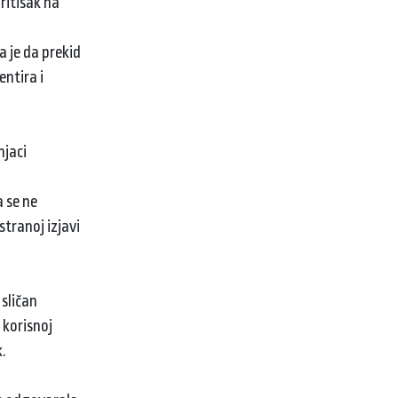
ritisak na
 je da prekid
entira i
njaci
a se ne
stranoj izjavi
 sličan
 korisnoj
k.