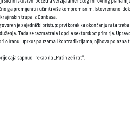
i slično iskustvo: početna verzija američkog mirovnog plana ni
mično ga promijeniti i učiniti više kompromisnim. Istovremeno, do
krajinskih trupa iz Donbasa.
oren je zajednički pristup: prvi korak ka okončanju rata trebao
uženja. Tada se razmatrala i opcija sektorskog primirja. Upravo 
ovori o Iranu: uprkos pauzama i kontradikcijama, njihova polazna 
ije čaja šapnuo i rekao da „Putin želi rat“.