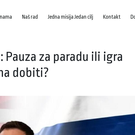
 nama
Naš rad
Jedna misija Jedan cilj
Kontakt
D
 Pauza za paradu ili igra
ina dobiti?