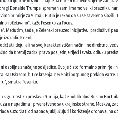
u kako ljudi ne bi ginuli, hajde da barem na neko vrijeme zausta
o, dragi Donalde Trumpe, spreman sam. Imamo veliki praznik u na
imo primirje za 9. maj'. Putin je rekao da su se savršeno složili. T
alno i očekivano“, kaže Fesenko za Focus.
e". Međutim, tada je Zelenski preuzeo inicijativu, predloživši pa
je izgradio Kremlj.
održati ideju, ali na svoj karakterističan način - ne direktno, već
no da Kremlj zadrži pravo posljednje riječi i svaku odluku preds
 ni ozbiljne značajne posljedice. Ovo je čisto formalno primirje - na
učaj sa Uskrsom, bit će kršenja, neće biti potpunog prekida vatre. 
miru", smatra Fesenko.
nu sigurnost za proslavu 9. maja, kaže politikolog Ruslan Bortni
pauza u napadima - prvenstveno sa ukrajinske strane. Moskva, za
rioda suzdržati od napada, uključujući i korištenje dronova, na 