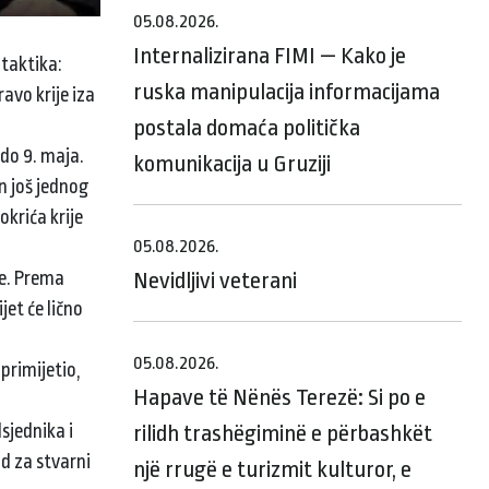
05.08.2026.
Internalizirana FIMI — Kako je
 taktika:
ruska manipulacija informacijama
avo krije iza
postala domaća politička
do 9. maja.
komunikacija u Gruziji
n još jednog
krića krije
05.08.2026.
de. Prema
Nevidljivi veterani
et će lično
05.08.2026.
primijetio,
Hapave të Nënës Terezë: Si po e
sjednika i
rilidh trashëgiminë e përbashkët
ad za stvarni
një rrugë e turizmit kulturor, e