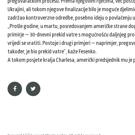
pregovaračkom procesu. Prema njegovim riječima, već postoj
Ukrajini, ali tokom njegove finalizacije bilo je moguće djeli
zadržao kontroverzne odredbe, posebno ideju o povlačenju u
„Prošle godine, u martu, posredovanjem američke strane dogov
primirje — 30-dnevni prekid vatre s mogućnošću daljnjeg prod
vrijedi se vratiti. Postoje i drugi primjeri — naprimjer, preg
također, je bio prekid vatre“, kaže Fesenko.
A tokom posjete kralja Charlesa, američki predsjednik mu je pr