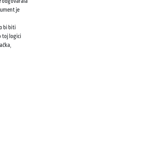
je odgovarala
kument je
 bi biti
toj logici
tačka,