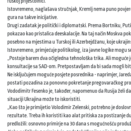
ruskoj prijestolnici.
Istovremeno, naglašava stručnjak, Kremlj nema puno povjere
gura na takve inicijative.
Drugi zadatak je politički i diplomatski. Prema Bortniku, Put
pokazao kao pristalica deeskalacije. Na taj način Moskva po
posebno na mjestima u Turskoj ili Azerbejdžanu, koje ukraji
Istovremeno, primjećuje politikolog, iza javne logike mogu se 
„Postoje barem dva očigledna tehnološka trika. Ali moguće je 
konsultacije sa SAD-om. Pretpostavljam da bi sada mogli bit
Ne isključujem moguće posjete posrednika - naprimjer, Jareda 
postati pozadina za ponovno pokretanje pregovaračkog proc
Vododimitr Fesenko je, također, napomenuo da Rusija želi da s
situaciji Ukrajina može to iskoristiti.
„Kao što je primijetio Volodimir Zelenski, potrebno je doslov
rezultate. Treba ih koristiti kao alat pritiska za postizanje 
predložili: osnovno primirje na 30 dana s mogućnošću produžen