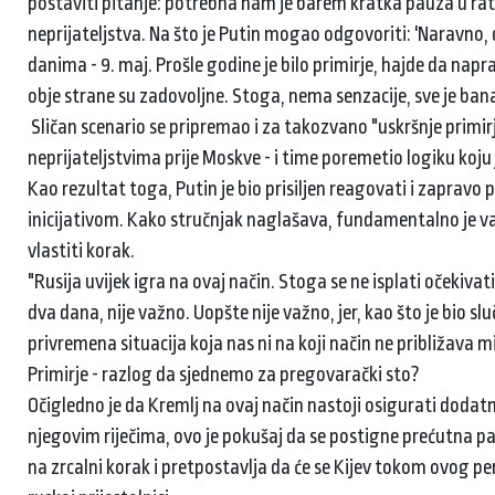
postaviti pitanje: potrebna nam je barem kratka pauza u rat
neprijateljstva. Na što je Putin mogao odgovoriti: 'Naravn
danima - 9. maj. Prošle godine je bilo primirje, hajde da naprav
obje strane su zadovoljne. Stoga, nema senzacije, sve je ban
Sličan scenario se pripremao i za takozvano "uskršnje primirj
neprijateljstvima prije Moskve - i time poremetio logiku koju 
Kao rezultat toga, Putin je bio prisiljen reagovati i zapravo p
inicijativom. Kako stručnjak naglašava, fundamentalno je važ
vlastiti korak.
"Rusija uvijek igra na ovaj način. Stoga se ne isplati očekivati
dva dana, nije važno. Uopšte nije važno, jer, kao što je bio sl
privremena situacija koja nas ni na koji način ne približava 
Primirje - razlog da sjednemo za pregovarački sto?
Očigledno je da Kremlj na ovaj način nastoji osigurati dodat
njegovim riječima, ovo je pokušaj da se postigne prećutna 
na zrcalni korak i pretpostavlja da će se Kijev tokom ovog pe