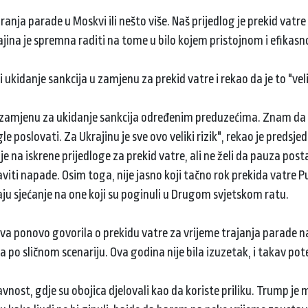
anja parade u Moskvi ili nešto više. Naš prijedlog je prekid vatre
ajina je spremna raditi na tome u bilo kojem pristojnom i efikas
ukidanje sankcija u zamjenu za prekid vatre i rekao da je to "velik
 u zamjenu za ukidanje sankcija određenim preduzećima. Znam da
poslovati. Za Ukrajinu je sve ovo veliki rizik", rekao je predsjed
je na iskrene prijedloge za prekid vatre, ali ne želi da pauza pos
iti napade. Osim toga, nije jasno koji tačno rok prekida vatre P
ju sjećanje na one koji su poginuli u Drugom svjetskom ratu.
skva ponovo govorila o prekidu vatre za vrijeme trajanja parade
la po sličnom scenariju. Ova godina nije bila izuzetak, i takav pote
avnost, gdje su obojica djelovali kao da koriste priliku. Trump j