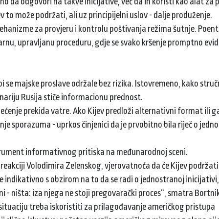
 da odgovori na takve inicijative, već da ih koristi kao alat za p
 to može podržati, ali uz principijelni uslov - dalje produženje.
hanizme za provjeru i kontrolu poštivanja režima šutnje. Poenta
tvarnu, upravljanu proceduru, gdje se svako kršenje promptno evid
i se majske proslave održale bez rizika. Istovremeno, kako struč
enariju Rusija stiče informacionu prednost.
ćenje prekida vatre. Ako Kijev predloži alternativni format ili g
e sporazuma - uprkos činjenici da je prvobitno bila riječ o jedno
instrument informativnog pritiska na međunarodnoj sceni.
o reakciji Volodimira Zelenskog, vjerovatnoća da će Kijev podržati
 indikativno s obzirom na to da se radi o jednostranoj inicijativi,
ni - ništa: iza njega ne stoji pregovarački proces“, smatra Bortni
situaciju treba iskoristiti za prilagođavanje američkog pristupa