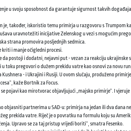
nje u svoju sposobnost da garantuje sigurnost takvih događaja,
in je, također, iskoristio temu primirja u razgovoru s Trumpom ka
kušava uravnotežiti inicijative Zelenskog u vezi s mogućim preg
nska strana promovira posljednjih sedmica.
kriti i manje očigledni procesi.
da postoji i dodatni, nejavni put - vezan za reakciju ukrajinske s
i u toku pregovori o dužem prekidu vatre kao osnovi za novu run
Kushnera - i Ukrajini i Rusiji. U ovom slučaju, produženo primirj
esa“, kaže Bortnik za Focus.
e pojavi kao mirotvorac objavljujući „majsko primirje“. I vjeruje
no objasniti partnerima u SAD-u: primirja na jedan ili dva dana n
dužeg prekida vatre. Riječ je o povratku na formulu koju su Amerik
ja. Upravo se za taj pristup vrijedi boriti“, smatra Fesenko.