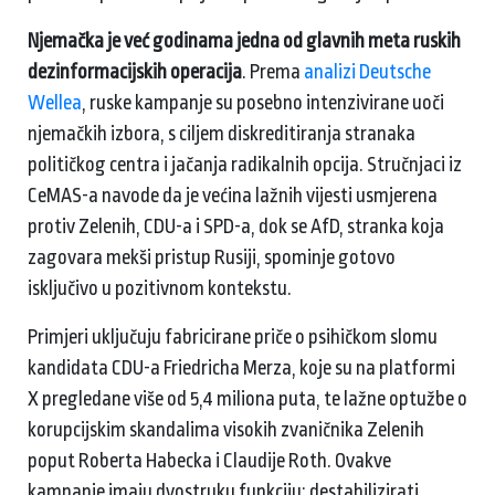
Njemačka je već godinama jedna od glavnih meta ruskih
dezinformacijskih operacija
. Prema
analizi Deutsche
Wellea
, ruske kampanje su posebno intenzivirane uoči
njemačkih izbora, s ciljem diskreditiranja stranaka
političkog centra i jačanja radikalnih opcija. Stručnjaci iz
CeMAS-a navode da je većina lažnih vijesti usmjerena
protiv Zelenih, CDU-a i SPD-a, dok se AfD, stranka koja
zagovara mekši pristup Rusiji, spominje gotovo
isključivo u pozitivnom kontekstu.
Primjeri uključuju fabricirane priče o psihičkom slomu
kandidata CDU-a Friedricha Merza, koje su na platformi
X pregledane više od 5,4 miliona puta, te lažne optužbe o
korupcijskim skandalima visokih zvaničnika Zelenih
poput Roberta Habecka i Claudije Roth. Ovakve
kampanje imaju dvostruku funkciju: destabilizirati