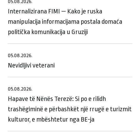
05.08.2026.
Internalizirana FIMI — Kako je ruska
manipulacija informacijama postala domaća
politička komunikacija u Gruziji
05.08.2026.
Nevidljivi veterani
05.08.2026.
Hapave të Nënës Terezë: Si po e rilidh
trashëgiminë e përbashkët një rrugë e turizmit
kulturor, e mbështetur nga BE-ja