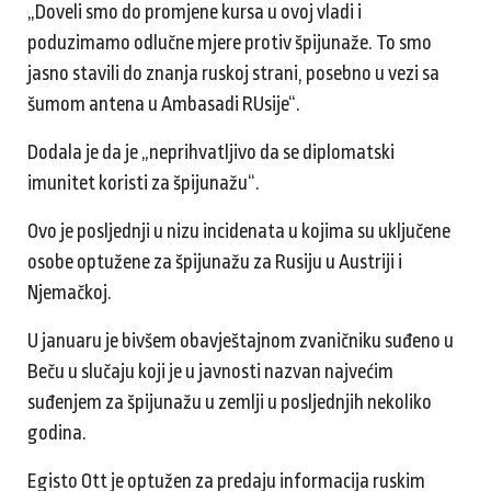
„Doveli smo do promjene kursa u ovoj vladi i
poduzimamo odlučne mjere protiv špijunaže. To smo
jasno stavili do znanja ruskoj strani, posebno u vezi sa
šumom antena u Ambasadi RUsije“.
Dodala je da je „neprihvatljivo da se diplomatski
imunitet koristi za špijunažu“.
Ovo je posljednji u nizu incidenata u kojima su uključene
osobe optužene za špijunažu za Rusiju u Austriji i
Njemačkoj.
U januaru je bivšem obavještajnom zvaničniku suđeno u
Beču u slučaju koji je u javnosti nazvan najvećim
suđenjem za špijunažu u zemlji u posljednjih nekoliko
godina.
Egisto Ott je optužen za predaju informacija ruskim