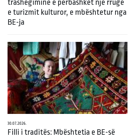
trashëgiminë e përbashkët një rrugë
e turizmit kulturor, e mbështetur nga
BE-ja
30.07.2026.
Filli i traditës: Mbështetja e BE-së