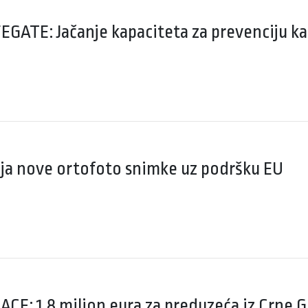
FEGATE: Jačanje kapaciteta za prevenciju ka
ja nove ortofoto snimke uz podršku EU
CE: 1.8 milion eura za preduzeća iz Crne G