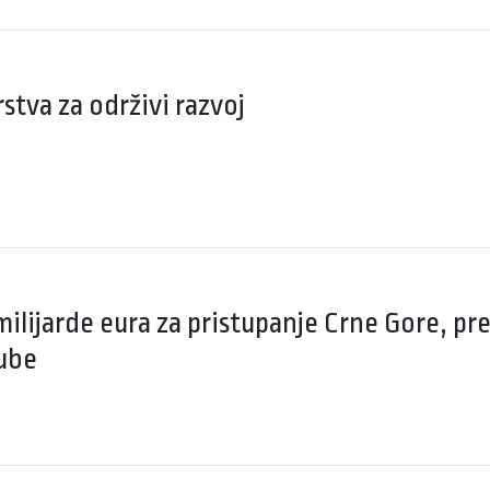
stva za održivi razvoj
milijarde eura za pristupanje Crne Gore, pr
gube