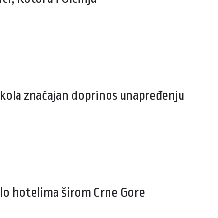
ikola značajan doprinos unapređenju
ilo hotelima širom Crne Gore