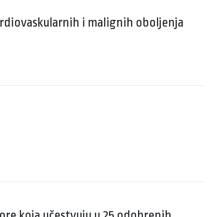
rdiovaskularnih i malignih oboljenja
ore koja učestvuju u 25 odobrenih