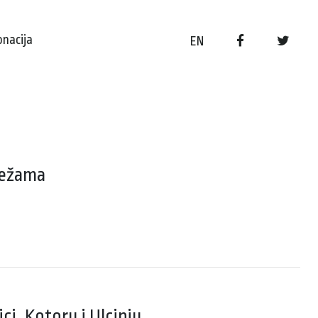
onacija
EN
režama
ci, Kotoru i Ulcinju