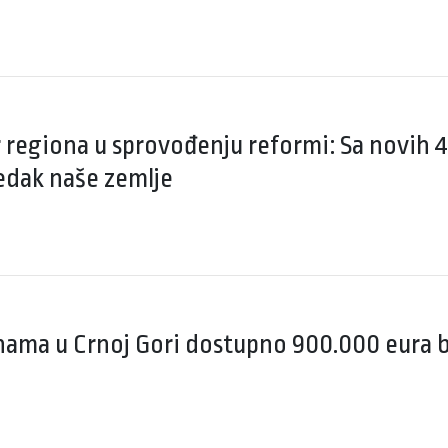
r regiona u sprovođenju reformi: Sa novih 4
edak naše zemlje
nama u Crnoj Gori dostupno 900.000 eura 