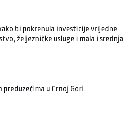
kako bi pokrenula investicije vrijedne
vo, željezničke usluge i mala i srednja
m preduzećima u Crnoj Gori