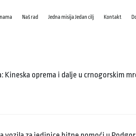
 nama
Naš rad
Jedna misija Jedan cilj
Kontakt
D
: Kineska oprema i dalje u crnogorskim m
 vozila za jedinice hitne pomoći u Podgori