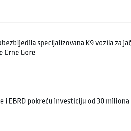
obezbijedila specijalizovana K9 vozila za j
je Crne Gore
e i EBRD pokreću investiciju od 30 miliona