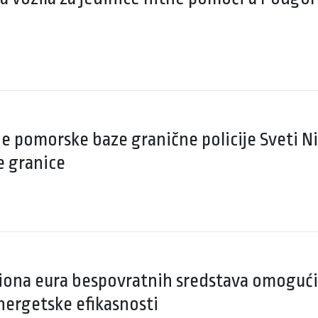
e pomorske baze granične policije Sveti N
e granice
liona eura bespovratnih sredstava omoguć
ergetske efikasnosti