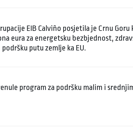
upacije EIB Calviño posjetila je Crnu Goru 
ona eura za energetsku bezbjednost, zdravst
o podršku putu zemlje ka EU.
enule program za podršku malim i srednji