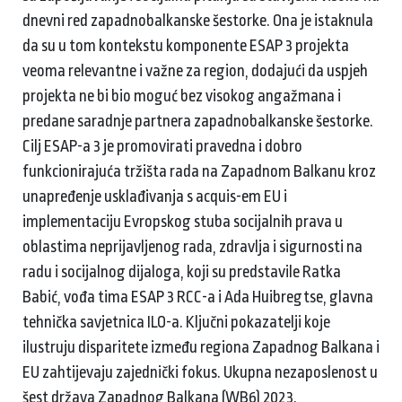
dnevni red zapadnobalkanske šestorke. Ona je istaknula
da su u tom kontekstu komponente ESAP 3 projekta
veoma relevantne i važne za region, dodajući da uspjeh
projekta ne bi bio moguć bez visokog angažmana i
predane saradnje partnera zapadnobalkanske šestorke.
Cilj ESAP-a 3 je promovirati pravedna i dobro
funkcionirajuća tržišta rada na Zapadnom Balkanu kroz
unapređenje usklađivanja s acquis-em EU i
implementaciju Evropskog stuba socijalnih prava u
oblastima neprijavljenog rada, zdravlja i sigurnosti na
radu i socijalnog dijaloga, koji su predstavile Ratka
Babić, vođa tima ESAP 3 RCC-a i Ada Huibregtse, glavna
tehnička savjetnica ILO-a. Ključni pokazatelji koje
ilustruju disparitete između regiona Zapadnog Balkana i
EU zahtijevaju zajednički fokus. Ukupna nezaposlenost u
šest država Zapadnog Balkana (WB6) 2023.