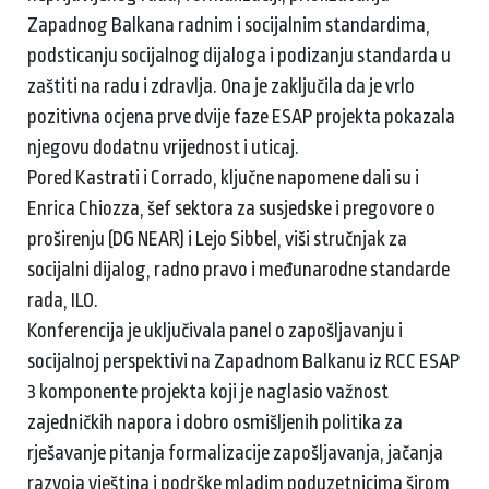
Zapadnog Balkana radnim i socijalnim standardima,
podsticanju socijalnog dijaloga i podizanju standarda u
zaštiti na radu i zdravlja. Ona je zaključila da je vrlo
pozitivna ocjena prve dvije faze ESAP projekta pokazala
njegovu dodatnu vrijednost i uticaj.
Pored Kastrati i Corrado, ključne napomene dali su i
Enrica Chiozza, šef sektora za susjedske i pregovore o
proširenju (DG NEAR) i Lejo Sibbel, viši stručnjak za
socijalni dijalog, radno pravo i međunarodne standarde
rada, ILO.
Konferencija je uključivala panel o zapošljavanju i
socijalnoj perspektivi na Zapadnom Balkanu iz RCC ESAP
3 komponente projekta koji je naglasio važnost
zajedničkih napora i dobro osmišljenih politika za
rješavanje pitanja formalizacije zapošljavanja, jačanja
razvoja vještina i podrške mladim poduzetnicima širom