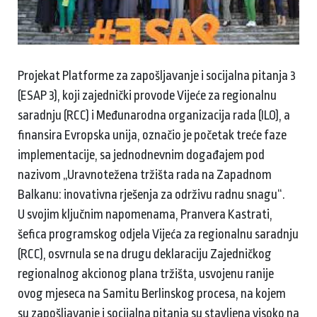
Projekat Platforme za zapošljavanje i socijalna pitanja 3
(ESAP 3), koji zajednički provode Vijeće za regionalnu
saradnju (RCC) i Međunarodna organizacija rada (ILO), a
finansira Evropska unija, označio je početak treće faze
implementacije, sa jednodnevnim događajem pod
nazivom „Uravnotežena tržišta rada na Zapadnom
Balkanu: inovativna rješenja za održivu radnu snagu“.
U svojim ključnim napomenama, Pranvera Kastrati,
šefica programskog odjela Vijeća za regionalnu saradnju
(RCC), osvrnula se na drugu deklaraciju Zajedničkog
regionalnog akcionog plana tržišta, usvojenu ranije
ovog mjeseca na Samitu Berlinskog procesa, na kojem
su zapošljavanje i socijalna pitanja su stavljena visoko na