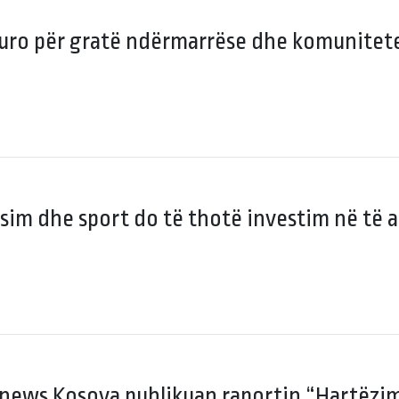
uro për gratë ndërmarrëse dhe komunitete
rsim dhe sport do të thotë investim në të
news Kosova publikuan raportin “Hartëzim