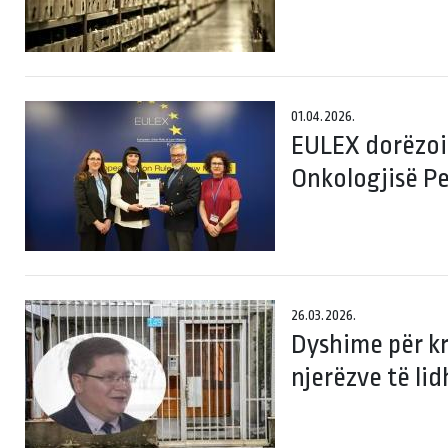
01.04.2026.
EULEX dorëzoi 
Onkologjisë Pe
26.03.2026.
Dyshime për kre
njerëzve të li