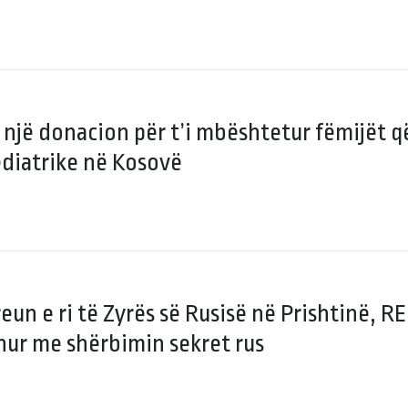
një donacion për t’i mbështetur fëmijët q
diatrike në Kosovë
un e ri të Zyrës së Rusisë në Prishtinë, REL
dhur me shërbimin sekret rus