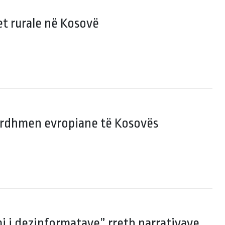
t rurale në Kosovë
 ardhmen evropiane të Kosovës
i i dezinformatave” rreth narrativave