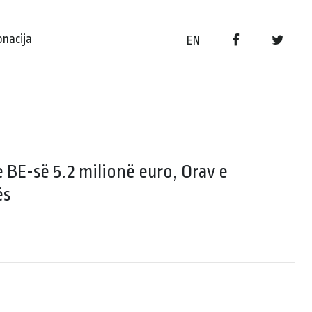
onacija
EN
 BE-së 5.2 milionë euro, Orav e
ës