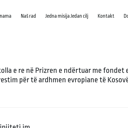
 nama
Naš rad
Jedna misija Jedan cilj
Kontakt
D
olla e re në Prizren e ndërtuar me fondet e
vestim për të ardhmen evropiane të Kosov
injiteti im