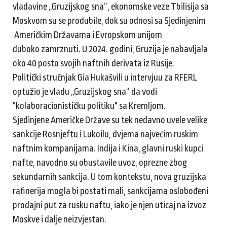
vladavine „Gruzijskog sna“, ekonomske veze Tbilisija sa
Moskvom su se produbile, dok su odnosi sa Sjedinjenim
Američkim Državama i Evropskom unijom
duboko zamrznuti. U 2024. godini, Gruzija je nabavljala
oko 40 posto svojih naftnih derivata iz Rusije.
Politički stručnjak Gia Hukašvili u intervjuu za RFERL
optužio je vladu „Gruzijskog sna“ da vodi
"kolaboracionističku politiku" sa Kremljom.
Sjedinjene Američke Države su tek nedavno uvele velike
sankcije Rosnjeftu i Lukoilu, dvjema najvećim ruskim
naftnim kompanijama. Indija i Kina, glavni ruski kupci
nafte, navodno su obustavile uvoz, oprezne zbog
sekundarnih sankcija. U tom kontekstu, nova gruzijska
rafinerija mogla bi postati mali, sankcijama oslobođeni
prodajni put za rusku naftu, iako je njen uticaj na izvoz
Moskve i dalje neizvjestan.