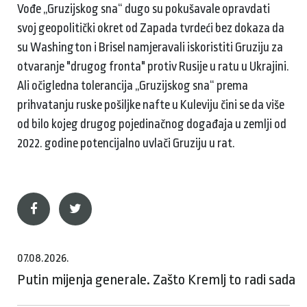
Vođe „Gruzijskog sna“ dugo su pokušavale opravdati
svoj geopolitički okret od Zapada tvrdeći bez dokaza da
su Washington i Brisel namjeravali iskoristiti Gruziju za
otvaranje "drugog fronta" protiv Rusije u ratu u Ukrajini.
Ali očigledna tolerancija „Gruzijskog sna“ prema
prihvatanju ruske pošiljke nafte u Kuleviju čini se da više
od bilo kojeg drugog pojedinačnog događaja u zemlji od
2022. godine potencijalno uvlači Gruziju u rat.
07.08.2026.
Putin mijenja generale. Zašto Kremlj to radi sada