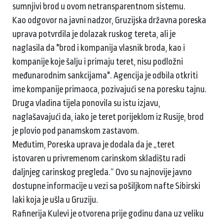
sumnjivi brod u ovom netransparentnom sistemu.
Kao odgovor na javni nadzor, Gruzijska državna poreska
uprava potvrdila je dolazak ruskog tereta, ali je
naglasila da "brod i kompanija vlasnik broda, kao i
kompanije koje šalju i primaju teret, nisu podložni
međunarodnim sankcijama". Agencija je odbila otkriti
ime kompanije primaoca, pozivajući se na poresku tajnu.
Druga vladina tijela ponovila su istu izjavu,
naglašavajući da, iako je teret porijeklom iz Rusije, brod
je plovio pod panamskom zastavom.
Međutim, Poreska uprava je dodala da je „teret
istovaren u privremenom carinskom skladištu radi
daljnjeg carinskog pregleda.“ Ovo su najnovije javno
dostupne informacije u vezi sa pošiljkom nafte Sibirski
laki koja je ušla u Gruziju.
Rafinerija Kulevi je otvorena prije godinu dana uz veliku