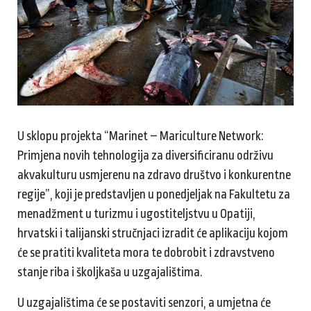
U sklopu projekta “Marinet – Mariculture Network:
Primjena novih tehnologija za diversificiranu održivu
akvakulturu usmjerenu na zdravo društvo i konkurentne
regije”, koji je predstavljen u ponedjeljak na Fakultetu za
menadžment u turizmu i ugostiteljstvu u Opatiji,
hrvatski i talijanski stručnjaci izradit će aplikaciju kojom
će se pratiti kvaliteta mora te dobrobit i zdravstveno
stanje riba i školjkaša u uzgajalištima.
U uzgajalištima će se postaviti senzori, a umjetna će