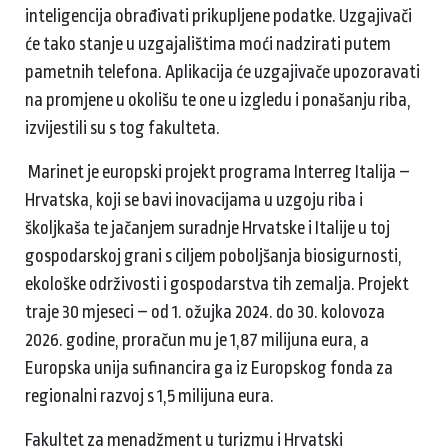
inteligencija obrađivati prikupljene podatke. Uzgajivači
će tako stanje u uzgajalištima moći nadzirati putem
pametnih telefona. Aplikacija će uzgajivače upozoravati
na promjene u okolišu te one u izgledu i ponašanju riba,
izvijestili su s tog fakulteta.
Marinet je europski projekt programa Interreg Italija –
Hrvatska, koji se bavi inovacijama u uzgoju riba i
školjkaša te jačanjem suradnje Hrvatske i Italije u toj
gospodarskoj grani s ciljem poboljšanja biosigurnosti,
ekološke održivosti i gospodarstva tih zemalja. Projekt
traje 30 mjeseci – od 1. ožujka 2024. do 30. kolovoza
2026. godine, proračun mu je 1,87 milijuna eura, a
Europska unija sufinancira ga iz Europskog fonda za
regionalni razvoj s 1,5 milijuna eura.
Fakultet za menadžment u turizmu i Hrvatski