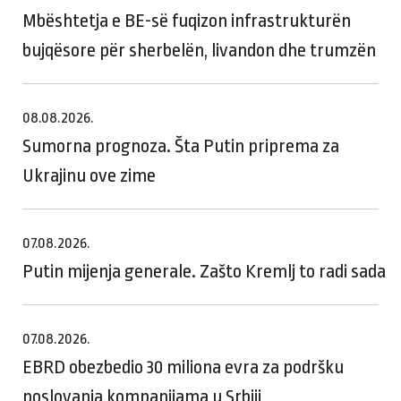
Mbështetja e BE-së fuqizon infrastrukturën
bujqësore për sherbelën, livandon dhe trumzën
08.08.2026.
Sumorna prognoza. Šta Putin priprema za
Ukrajinu ove zime
07.08.2026.
Putin mijenja generale. Zašto Kremlj to radi sada
07.08.2026.
EBRD obezbedio 30 miliona evra za podršku
poslovanja kompanijama u Srbiji