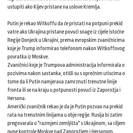
ustupiti ako Kijev pristane na uslove Kremlja.
Putin je rekao Witkoffu da će pristati na potpuni prekid
vatre ako Ukrajina pristane povući snage iz cijele istočne
Regije Donjeck u Ukrajini, prema evropskim zvaničnicima
koje je Trump informirao telefonom nakon Witkoffovog
povratka iz Moskve.
Zvaničnici koje je Trumpova administracija informirala o
pozivima nakon sastanka, otišli su s oprečnim utiscima o
tome da li Putin namjerava zamrznuti trenutne linije
fronta ili se na kraju u potpunosti povući iz Zaporožja i
Hersona.
Američki zvaničnik rekao je da je Putin pozvao na prekid
rata na trenutnim linijama u obje regije. Rusija bi zatim
pregovarala o "razmjeni zemljišta" s Ukrajinom, sa ciljem
pune kontrole Moskve nad Zaporožjem i Hersonom,