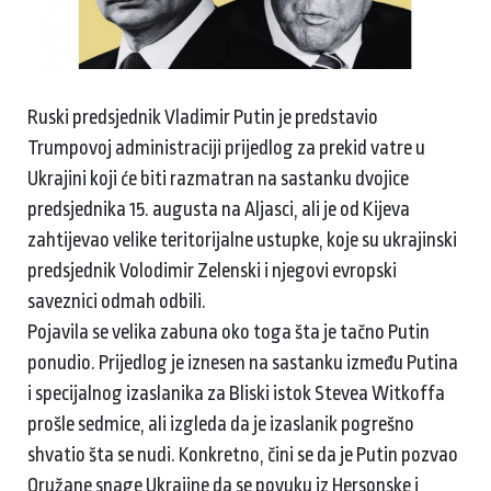
Ruski predsjednik Vladimir Putin je predstavio
Trumpovoj administraciji prijedlog za prekid vatre u
Ukrajini koji će biti razmatran na sastanku dvojice
predsjednika 15. augusta na Aljasci, ali je od Kijeva
zahtijevao velike teritorijalne ustupke, koje su ukrajinski
predsjednik Volodimir Zelenski i njegovi evropski
saveznici odmah odbili.
Pojavila se velika zabuna oko toga šta je tačno Putin
ponudio. Prijedlog je iznesen na sastanku između Putina
i specijalnog izaslanika za Bliski istok Stevea Witkoffa
prošle sedmice, ali izgleda da je izaslanik pogrešno
shvatio šta se nudi. Konkretno, čini se da je Putin pozvao
Oružane snage Ukrajine da se povuku iz Hersonske i