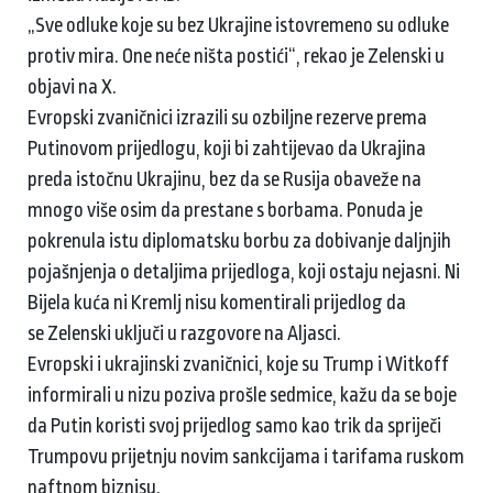
„Sve odluke koje su bez Ukrajine istovremeno su odluke
protiv mira. One neće ništa postići“, rekao je Zelenski u
objavi na X.
Evropski zvaničnici izrazili su ozbiljne rezerve prema
Putinovom prijedlogu, koji bi zahtijevao da Ukrajina
preda istočnu Ukrajinu, bez da se Rusija obaveže na
mnogo više osim da prestane s borbama. Ponuda je
pokrenula istu diplomatsku borbu za dobivanje daljnjih
pojašnjenja o detaljima prijedloga, koji ostaju nejasni. Ni
Bijela kuća ni Kremlj nisu komentirali prijedlog da
se Zelenski uključi u razgovore na Aljasci.
Evropski i ukrajinski zvaničnici, koje su Trump i Witkoff
informirali u nizu poziva prošle sedmice, kažu da se boje
da Putin koristi svoj prijedlog samo kao trik da spriječi
Trumpovu prijetnju novim sankcijama i tarifama ruskom
naftnom biznisu.