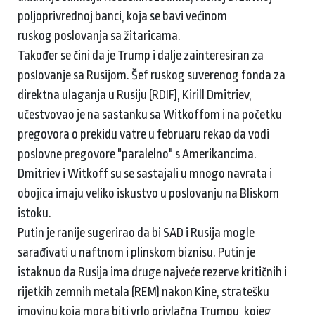
poljoprivrednoj banci, koja se bavi većinom
ruskog poslovanja sa žitaricama.
Također se čini da je Trump i dalje zainteresiran za
poslovanje sa Rusijom. Šef ruskog suverenog fonda za
direktna ulaganja u Rusiju (RDIF), Kirill Dmitriev,
učestvovao je na sastanku sa Witkoffom i na početku
pregovora o prekidu vatre u februaru rekao da vodi
poslovne pregovore "paralelno" s Amerikancima.
Dmitriev i Witkoff su se sastajali u mnogo navrata i
obojica imaju veliko iskustvo u poslovanju na Bliskom
istoku.
Putin je ranije sugerirao da bi SAD i Rusija mogle
sarađivati u naftnom i plinskom biznisu. Putin je
istaknuo da Rusija ima druge najveće rezerve kritičnih i
rijetkih zemnih metala (REM) nakon Kine, stratešku
imovinu koja mora biti vrlo privlačna Trumpu, kojeg