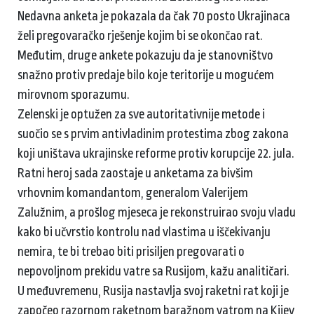
Nedavna anketa je pokazala da čak 70 posto Ukrajinaca
želi pregovaračko rješenje kojim bi se okončao rat.
Međutim, druge ankete pokazuju da je stanovništvo
snažno protiv predaje bilo koje teritorije u mogućem
mirovnom sporazumu.
Zelenski je optužen za sve autoritativnije metode i
suočio se s prvim antivladinim protestima zbog zakona
koji uništava ukrajinske reforme protiv korupcije 22. jula.
Ratni heroj sada zaostaje u anketama za bivšim
vrhovnim komandantom, generalom Valerijem
Zalužnim, a prošlog mjeseca je rekonstruirao svoju vladu
kako bi učvrstio kontrolu nad vlastima u iščekivanju
nemira, te bi trebao biti prisiljen pregovarati o
nepovoljnom prekidu vatre sa Rusijom, kažu analitičari.
U međuvremenu, Rusija nastavlja svoj raketni rat koji je
započeo razornom raketnom baražnom vatrom na Kijev