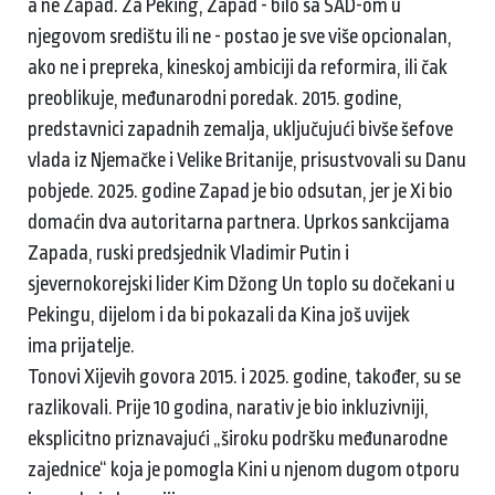
a ne Zapad. Za Peking, Zapad - bilo sa SAD-om u
njegovom središtu ili ne - postao je sve više opcionalan,
ako ne i prepreka, kineskoj ambiciji da reformira, ili čak
preoblikuje, međunarodni poredak. 2015. godine,
predstavnici zapadnih zemalja, uključujući bivše šefove
vlada iz Njemačke i Velike Britanije, prisustvovali su Danu
pobjede. 2025. godine Zapad je bio odsutan, jer je Xi bio
domaćin dva autoritarna partnera. Uprkos sankcijama
Zapada, ruski predsjednik Vladimir Putin i
sjevernokorejski lider Kim Džong Un toplo su dočekani u
Pekingu, dijelom i da bi pokazali da Kina još uvijek
ima prijatelje.
Tonovi Xijevih govora 2015. i 2025. godine, također, su se
razlikovali. Prije 10 godina, narativ je bio inkluzivniji,
eksplicitno priznavajući „široku podršku međunarodne
zajednice“ koja je pomogla Kini u njenom dugom otporu