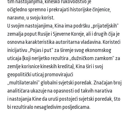
tim nastojanjima, kinesko rukovodstvo je
očigledno spremno i prekrajati historijske činjenice,
naravno, u svoju korist.
U svojim nastojanjima, Kina ima podršku „prijateljskih“
zemalja poput Rusije i Sjeverne Koreje, ali i drugih čija je
osnovna karakteristika autoritarna vladavina. Koristeći
inicijativu „Pojas i put“ za širenje svog ekonomskog
uticaja (koji nerijetko rezultira „dužničkom zamkom“ za
zemlje korisnice kineskih kredita), Kina širi i svoj
geopolitički uticaj promovirajući
„multilateralni“ globalni svjetski poredak. Značajan broj
analitičara ukazuje na opasnosti od takvih narativa
i nastojanja Kine da uruši postojeći svjetski poredak, što
bi rezultiralo nesagledivim posljedicama.