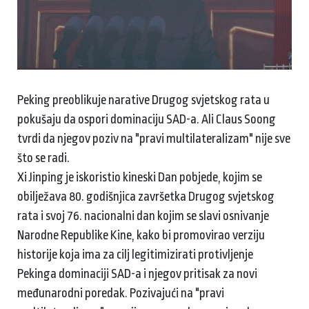
Peking preoblikuje narative Drugog svjetskog rata u
pokušaju da ospori dominaciju SAD-a. Ali Claus Soong
tvrdi da njegov poziv na "pravi multilateralizam" nije sve
što se radi.
Xi Jinping je iskoristio kineski Dan pobjede, kojim se
obilježava 80. godišnjica završetka Drugog svjetskog
rata i svoj 76. nacionalni dan kojim se slavi osnivanje
Narodne Republike Kine, kako bi promovirao verziju
historije koja ima za cilj legitimizirati protivljenje
Pekinga dominaciji SAD-a i njegov pritisak za novi
međunarodni poredak. Pozivajući na "pravi