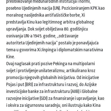
preoblikovanje međunarodnih institucija i normi,
posebno Ujedinjenih nacija (UN). Pozicioniranjem KPK kao
moralnog nasljednika antifašističke borbe, Xi
predstavlja Kinu kao legitimnog arbitra globalnog
upravljanja. Dok svijet obilježava 80. godišnjicu
osnivanja UN-a 1945. godine, „održavanje
autoriteta Ujedinjenih nacija“ postalo je ponavljajuća
tema u govorima Xi Jinpinga i diplomatskim narativima
Kine.
Ovaj naglasak prati pozive Pekinga na multipolarni
svijet i protivljenje unilateralizmu, artikulirano kroz
promociju njegovih globalnih inicijativa. Od inicijative
Pojas i put (BRI) za infrastrukturu i razvoj, do Azijske
investicijske banke za infrastrukturu (AIIB) i Globalne
razvojne inicijative (GDI) za finansiranje i upravljanje, kao
i okvira za sigurnosnu saradnju, oni ilustruju kako Kina