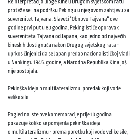
Reinterpretacija uloge Kine u Drugom svjetskom ratu
proteže se i na podršku Pekingu u njegovom zahtjevu za
suverenitet Tajvana. Slaveći "Obnovu Tajvana" ove
godine prvi put u 80 godina, Peking ističe oporavak
suvereniteta Tajvana od Japana, kao jedno od najvećih
kineskih dostignuća nakon Drugog svjetskog rata -
uprkos činjenici da se Japan predao nacionalističkoj vladi
u Nankingu 1945. godine, a Narodna Republika Kina još
nije postojala.
Pekinška ideja o multilateralizmu: poredak koji vode
velike sile
Pogled na iste ove komemoracije prije 10 godina
pokazuje koliko se pomjerila pekinška ideja
o multilateralizmu - prema poretku koji vode velike sile,