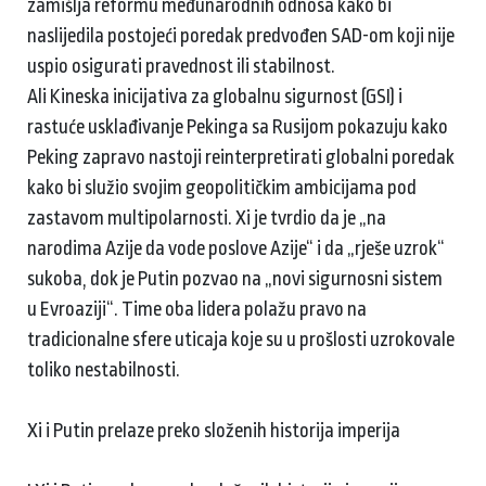
zamišlja reformu međunarodnih odnosa kako bi
naslijedila postojeći poredak predvođen SAD-om koji nije
uspio osigurati pravednost ili stabilnost.
Ali Kineska inicijativa za globalnu sigurnost (GSI) i
rastuće usklađivanje Pekinga sa Rusijom pokazuju kako
Peking zapravo nastoji reinterpretirati globalni poredak
kako bi služio svojim geopolitičkim ambicijama pod
zastavom multipolarnosti. Xi je tvrdio da je „na
narodima Azije da vode poslove Azije“ i da „rješe uzrok“
sukoba, dok je Putin pozvao na „novi sigurnosni sistem
u Evroaziji“. Time oba lidera polažu pravo na
tradicionalne sfere uticaja koje su u prošlosti uzrokovale
toliko nestabilnosti.
Xi i Putin prelaze preko složenih historija imperija