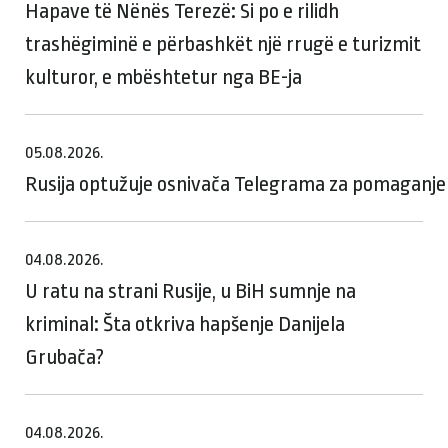
Hapave të Nënës Terezë: Si po e rilidh
trashëgiminë e përbashkët një rrugë e turizmit
kulturor, e mbështetur nga BE-ja
05.08.2026.
Rusija optužuje osnivača Telegrama za pomaganje te
04.08.2026.
U ratu na strani Rusije, u BiH sumnje na
kriminal: Šta otkriva hapšenje Danijela
Grubača?
04.08.2026.