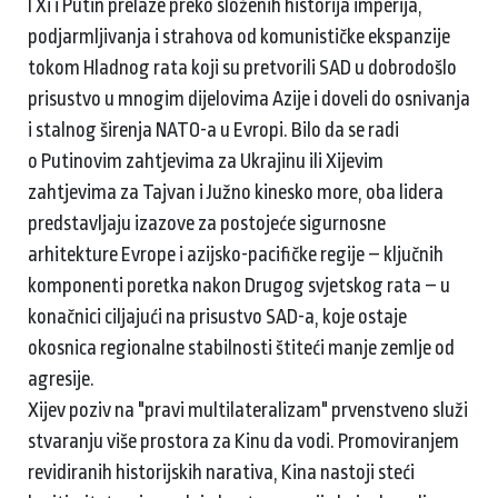
I Xi i Putin prelaze preko složenih historija imperija,
podjarmljivanja i strahova od komunističke ekspanzije
tokom Hladnog rata koji su pretvorili SAD u dobrodošlo
prisustvo u mnogim dijelovima Azije i doveli do osnivanja
i stalnog širenja NATO-a u Evropi. Bilo da se radi
o Putinovim zahtjevima za Ukrajinu ili Xijevim
zahtjevima za Tajvan i Južno kinesko more, oba lidera
predstavljaju izazove za postojeće sigurnosne
arhitekture Evrope i azijsko-pacifičke regije – ključnih
komponenti poretka nakon Drugog svjetskog rata – u
konačnici ciljajući na prisustvo SAD-a, koje ostaje
okosnica regionalne stabilnosti štiteći manje zemlje od
agresije.
Xijev poziv na "pravi multilateralizam" prvenstveno služi
stvaranju više prostora za Kinu da vodi. Promoviranjem
revidiranih historijskih narativa, Kina nastoji steći