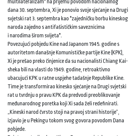
multilateralizam" na prijemu povodom nacionalnog
dana 30. septembra, Xi je ponovio svoje sjećanje na Drugi
svjetski rat 3. septembra kao "zajedničku borbu kineskog
naroda zajedno s antifašističkim saveznicima
i narodima širom svijeta".
Povezujući pobjedu Kine nad Japanom 1945. godine s
autoritetom današnje Komunističke partije Kine (KPK),
Xi je prešao preko činjenice da su nacionalisti Chiang Kai-
sheka bili na vlasti do 1949. godine, retroaktivno
ubacujući KPK u ratne uspjehe tadašnje Republike Kine.
Time je transformirao kinesko sjećanje na Drugi svjetski
rat u tvrdnju o pravu KPK da predvodi preoblikovanje
međunarodnog poretka koji Xi sada želi redefinirati.
„Kineski narod čvrsto stoji na pravoj strani historije“,
izjavio je u Pekingu tokom svog govora povodom Dana
pobjede.