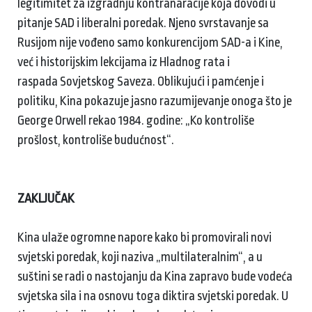
legitimitet za izgradnju kontranaracije koja dovodi u
pitanje SAD i liberalni poredak. Njeno svrstavanje sa
Rusijom nije vođeno samo konkurencijom SAD-a i Kine,
već i historijskim lekcijama iz Hladnog rata i
raspada Sovjetskog Saveza. Oblikujući i pamćenje i
politiku, Kina pokazuje jasno razumijevanje onoga što je
George Orwell rekao 1984. godine: „Ko kontroliše
prošlost, kontroliše budućnost“.
ZAKLJUČAK
Kina ulaže ogromne napore kako bi promovirali novi
svjetski poredak, koji naziva „multilateralnim“, a u
suštini se radi o nastojanju da Kina zapravo bude vodeća
svjetska sila i na osnovu toga diktira svjetski poredak. U