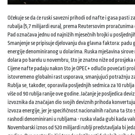
Očekuje se da će ruski savezni prihodi od nafte i gasa pasti
rubalja (5,7 milijardi eura), prema Reutersovim proračunima 
Pad označava jednu od najnižih mjesečnih brojki u posljednjih
Smanjenje se pripisuje djelovanju dva glavna faktora: padu g
energije denominiranog u dolarima. Ruska mješavina sirove n
dolara po barelu u novembru, što je znatno niže od prosjeka
Cijene nafte padaju nakon što je OPEC+ odlučio povećati proiz
istovremeno globalni rast usporava, smanjujući potražnju z
Rublja se, također, oporavila posljednjih sedmica za 10 rublja
više od 90 rublja ranije ove godine. Jačanje je posljedica dev
izvoznika da značajan dio svojih deviznih prihoda konvertuju
izvoza energije, jer je specifičnost nacionalnih računa ta št
rashodi denominirani u rubljama - ruska vlada gubi kada valu
Novembarski iznos od 520 milijardi rublji predstavljala bi je