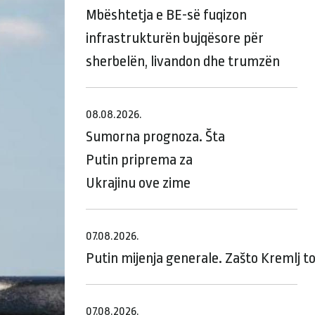
Mbështetja e BE-së fuqizon
infrastrukturën bujqësore për
sherbelën, livandon dhe trumzën
08.08.2026.
Sumorna prognoza. Šta
Putin priprema za
Ukrajinu ove zime
07.08.2026.
Putin mijenja generale. Zašto Kremlj t
07.08.2026.