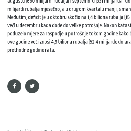
augustu (660 milijardi rubalja) i septembru (331 milijarda ruba
milijardi rubalja mjesečno, a u drugom kvartalu manji, s manj
Međutim, deficit je u oktobru skočio na 1,4 biliona rubalja (15
veći u decembru kada dođe do velike potrošnje. Nakon katast
poduzelo mjere za raspodjelu potrošnje tokom godine kako bi 
ove godine već iznosi 4,9 biliona rubalja (52,4 milijarde dolara
prethodne godine rata.