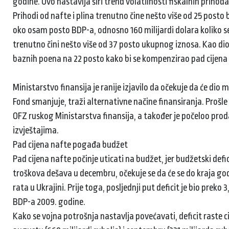
godine. Ovo nastavlja širi trend volatilnosti fiskalnih prihod
Prihodi od nafte i plina trenutno čine nešto više od 25 posto
oko osam posto BDP-a, odnosno 160 milijardi dolara koliko se
trenutno čini nešto više od 37 posto ukupnog iznosa. Kao di
baznih poena na 22 posto kako bi se kompenzirao pad cijena
Ministarstvo finansija je ranije izjavilo da očekuje da će dio
Fond smanjuje, traži alternativne načine finansiranja. Prošle
OFZ ruskog Ministarstva finansija, a također je počeloo pro
izvještajima.
Pad cijena nafte pogađa budžet
Pad cijena nafte počinje uticati na budžet, jer budžetski defic
troškova dešava u decembru, očekuje se da će se do kraja god
rata u Ukrajini. Prije toga, posljednji put deficit je bio prek
BDP-a 2009. godine.
Kako se vojna potrošnja nastavlja povećavati, deficit raste ci