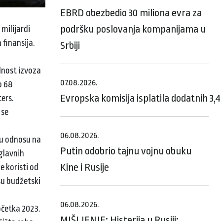
EBRD obezbedio 30 miliona evra za
podršku poslovanja kompanijama u
milijardi
 finansija.
Srbiji
dnost izvoza
07.08.2026.
o 68
Evropska komisija isplatila dodatnih 3,
ers.
 se
06.08.2026.
, u odnosu na
Putin odobrio tajnu vojnu obuku
 glavnih
Kine i Rusije
e koristi od
su budžetski
06.08.2026.
očetka 2023.
MIŠLJENJE: Histerija u Rusiji: