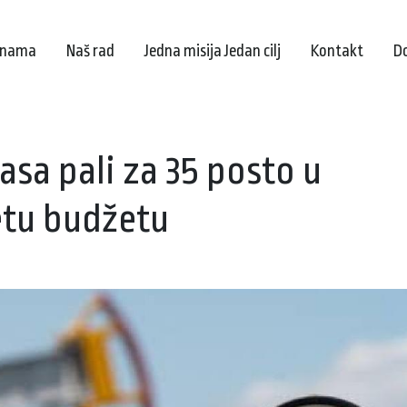
 nama
Naš rad
Jedna misija Jedan cilj
Kontakt
D
asa pali za 35 posto u
etu budžetu