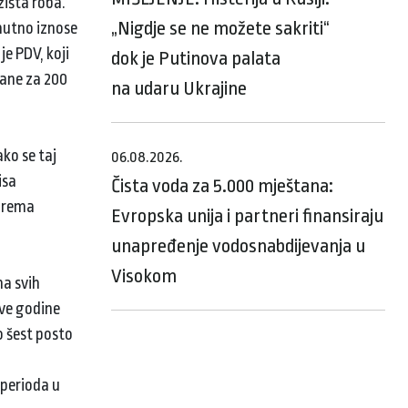
žišta roba.
„Nigdje se ne možete sakriti“
enutno iznose
e PDV, koji
dok je Putinova palata
ćane za 200
na udaru Ukrajine
ako se taj
06.08.2026.
isa
Čista voda za 5.000 mještana:
 prema
Evropska unija i partneri finansiraju
unapređenje vodosnabdijevanja u
Visokom
na svih
rve godine
ao šest posto
 perioda u