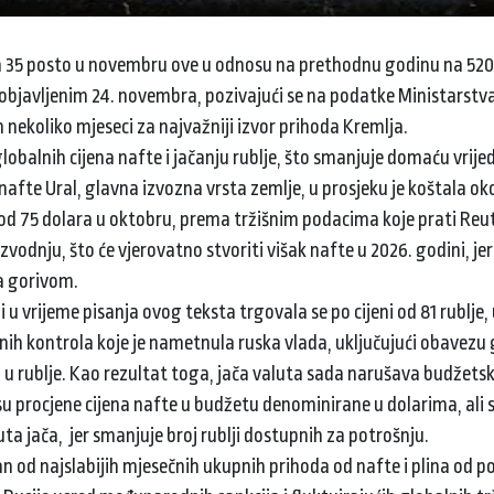
 za 35 posto u novembru ove u odnosu na prethodnu godinu na 520 
objavljenim 24. novembra, pozivajući se na podatke Ministarstva
 nekoliko mjeseci za najvažniji izvor prihoda Kremlja.
lobalnih cijena nafte i jačanju rublje, što smanjuje domaću vrije
afte Ural, glavna izvozna vrsta zemlje, u prosjeku je koštala ok
 od 75 dolara u oktobru, prema tržišnim podacima koje prati Reut
vodnju, što će vjerovatno stvoriti višak nafte u 2026. godini, jer
a gorivom.
 i u vrijeme pisanja ovog teksta trgovala se po cijeni od 81 rublje
iznih kontrola koje je nametnula ruska vlada, uključujući obavezu
 u rublje. Kao rezultat toga, jača valuta sada narušava budžetsk
o su procjene cijena nafte u budžetu denominirane u dolarima, ali 
ta jača, jer smanjuje broj rublji dostupnih za potrošnju.
dan od najslabijih mjesečnih ukupnih prihoda od nafte i plina od p