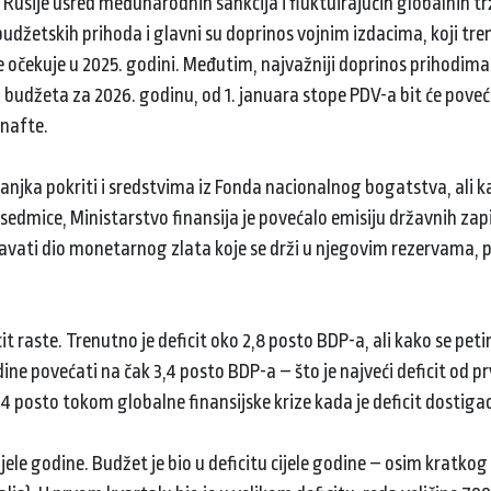
a Rusije usred međunarodnih sankcija i fluktuirajućih globalnih tr
 budžetskih prihoda i glavni su doprinos vojnim izdacima, koji tr
 očekuje u 2025. godini. Međutim, najvažniji doprinos prihodima j
o budžeta za 2026. godinu, od 1. januara stope PDV-a bit će pove
 nafte.
 manjka pokriti i sredstvima iz Fonda nacionalnog bogatstva, ali k
 sedmice, Ministarstvo finansija je povećalo emisiju državnih zap
davati dio monetarnog zlata koje se drži u njegovim rezervama,
it raste. Trenutno je deficit oko 2,8 posto BDP-a, ali kako se peti
ine povećati na čak 3,4 posto BDP-a – što je najveći deficit od p
o 3,4 posto tokom globalne finansijske krize kada je deficit dostig
jele godine. Budžet je bio u deficitu cijele godine – osim kratkog