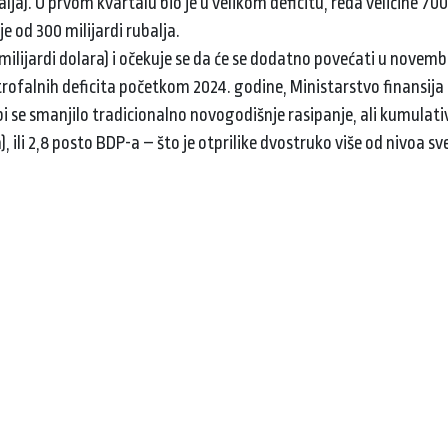
lja). U prvom kvartalu bio je u velikom deficitu, reda veličine 700
e od 300 milijardi rubalja.
 milijardi dolara) i očekuje se da će se dodatno povećati u novembru
rofalnih deficita početkom 2024. godine, Ministarstvo finansija 
se smanjilo tradicionalno novogodišnje rasipanje, ali kumulativ
), ili 2,8 posto BDP-a – što je otprilike dvostruko više od nivoa sve