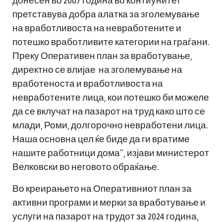
донесен во 2007 година во контиунитет
претставува добра алатка за зголемување
на вработливоста на невработените и
потешко вработливите категории на граѓани.
Преку Оперативен план за вработување,
директно се влијае на зголемување на
вработеноста и вработливоста на
невработените лица, кои потешко би можеле
да се вклучат на пазарот на труд како што се
млади, Роми, долгорочно невработени лица.
Наша основна цел ќе биде да ги вратиме
нашите работници дома“, изјави министерот
Велковски во неговото обраќање.
Во креирањето на Оперативниот план за
активни програми и мерки за вработување и
услуги на пазарот на трудот за 2024 година,