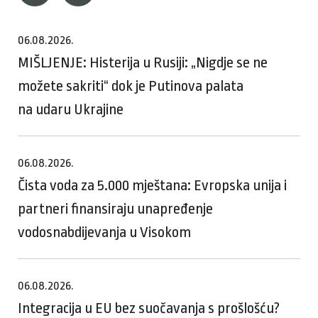
06.08.2026.
MIŠLJENJE: Histerija u Rusiji: „Nigdje se ne
možete sakriti“ dok je Putinova palata
na udaru Ukrajine
06.08.2026.
Čista voda za 5.000 mještana: Evropska unija i
partneri finansiraju unapređenje
vodosnabdijevanja u Visokom
06.08.2026.
Integracija u EU bez suočavanja s prošlošću?