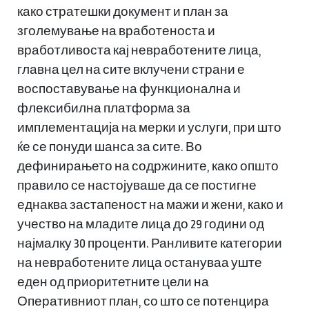
како стратешки документ и план за
зголемување на вработеноста и
вработливоста кај невработените лица,
главна цел на сите вклучени страни е
воспоставување на функционална и
флексибилна платформа за
имплементација на мерки и услуги, при што
ќе се понуди шанса за сите. Во
дефинирањето на содржините, како општо
правило се настојуваше да се постигне
еднаква застапеност на мажи и жени, како и
учество на младите лица до 29 години од
најмалку 30 проценти. Ранливите категории
на невработените лица остануваа уште
еден од приоритетните цели на
Оперативниот план, со што се потенцира