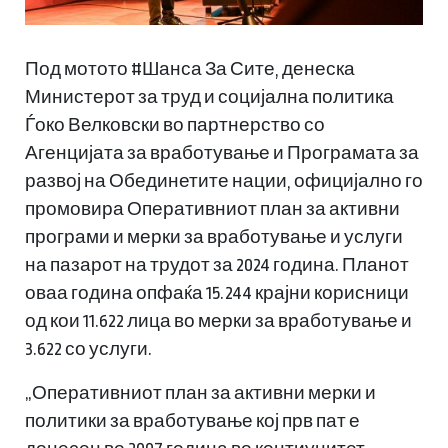
Под мотото #Шанса За Сите, денеска
Министерот за труд и социјална политика
Ѓоко Велковски во партнерство со
Агенцијата за вработување и Програмата за
развој на Обединетите нации, официјално го
промовира Оперативниот план за активни
програми и мерки за вработување и услуги
на пазарот на трудот за 2024 година. Планот
оваа година опфаќа 15.244 крајни корисници
од кои 11.622 лица во мерки за вработување и
3.622 со услуги.
„Оперативниот план за активни мерки и
политики за вработување кој прв пат е