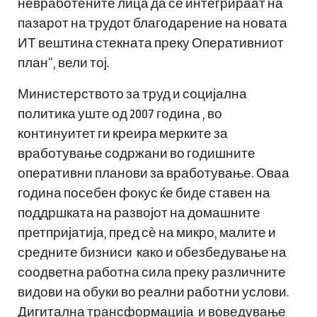
невработените лица да се интегрираат на
пазарот на трудот благодарение на новата
ИТ вештина стекната преку Оперативниот
план“, вели тој.
Министерството за труд и социјална
политика уште од 2007 година , во
континуитет ги креира мерките за
вработување содржани во годишните
оперативни планови за вработување. Оваа
година посебен фокус ќе биде ставен на
поддршката на развојот на домашните
претпријатија, пред сѐ на микро, малите и
средните бизниси како и обезбедување на
соодветна работна сила преку различните
видови на обуки во реални работни услови.
Дигитална трансформација и воведување