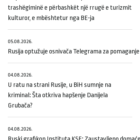
trashëgiminë e përbashkët një rrugë e turizmit
kulturor, e mbështetur nga BE-ja
05.08.2026.
Rusija optužuje osnivača Telegrama za pomaganje te
04.08.2026.
U ratu na strani Rusije, u BiH sumnje na
kriminal: Šta otkriva hapšenje Danijela
Grubača?
04.08.2026.
Ruski grafikon Instituta KSE: Zaustavljeno domaće