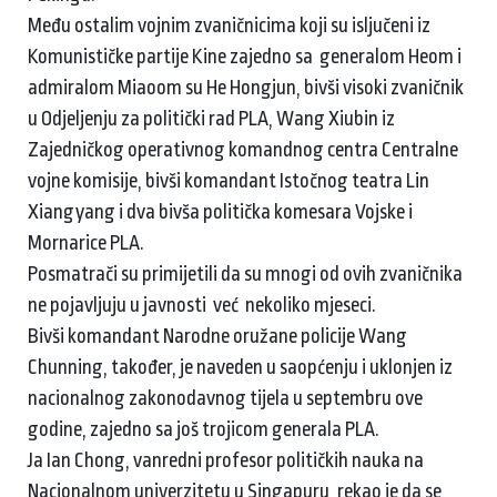
Među ostalim vojnim zvaničnicima koji su isljučeni iz
Komunističke partije Kine zajedno sa generalom Heom i
admiralom Miaoom su He Hongjun, bivši visoki zvaničnik
u Odjeljenju za politički rad PLA, Wang Xiubin iz
Zajedničkog operativnog komandnog centra Centralne
vojne komisije, bivši komandant Istočnog teatra Lin
Xiangyang i dva bivša politička komesara Vojske i
Mornarice PLA.
Posmatrači su primijetili da su mnogi od ovih zvaničnika
ne pojavljuju u javnosti već nekoliko mjeseci.
Bivši komandant Narodne oružane policije Wang
Chunning, također, je naveden u saopćenju i uklonjen iz
nacionalnog zakonodavnog tijela u septembru ove
godine, zajedno sa još trojicom generala PLA.
Ja Ian Chong, vanredni profesor političkih nauka na
Nacionalnom univerzitetu u Singapuru, rekao je da se