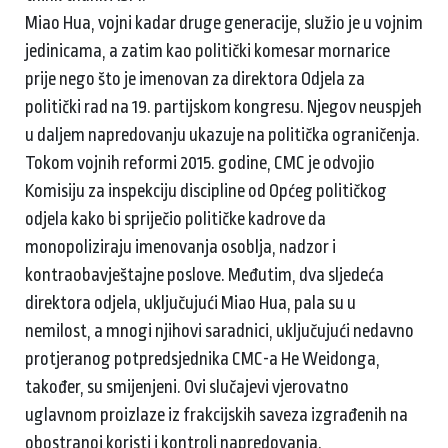
Miao Hua, vojni kadar druge generacije, služio je u vojnim
jedinicama, a zatim kao politički komesar mornarice
prije nego što je imenovan za direktora Odjela za
politički rad na 19. partijskom kongresu. Njegov neuspjeh
u daljem napredovanju ukazuje na politička ograničenja.
Tokom vojnih reformi 2015. godine, CMC je odvojio
Komisiju za inspekciju discipline od Općeg političkog
odjela kako bi spriječio političke kadrove da
monopoliziraju imenovanja osoblja, nadzor i
kontraobavještajne poslove. Međutim, dva sljedeća
direktora odjela, uključujući Miao Hua, pala su u
nemilost, a mnogi njihovi saradnici, uključujući nedavno
protjeranog potpredsjednika CMC-a He Weidonga,
također, su smijenjeni. Ovi slučajevi vjerovatno
uglavnom proizlaze iz frakcijskih saveza izgrađenih na
obostranoj koristi i kontroli napredovanja.