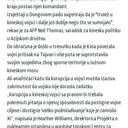
kraju postao njen komandant.
Izvještaji o Dongovom padu sugeriraju da je "trulež u
kineskoj vojsci i dalje još dublje nego što se sumnjalo",
rekao je za AFP Neil Thomas, saradnik za kinesku politiku
u Azijskom društvu.
Do obračuna je došlo u trenutku kada je Kina povećala
vojni pritisak na Tajvan i više puta se suprotstavila
svojim susjedima zbog sporne teritorije u Južnom
kineskom moru.
Ali analitičari kažu da korupcija u vojsci možda izaziva
zabrinutost da vojska nije dorasla zadatku.
„Korupcija u kineskoj vojsci sa pravom bi trebala
pokrenuti pitanja o njenoj sposobnosti da postigne vojne
ciljeve i dostigne 'veliko podmlađivanje' koje je zamislio
Xi“, napisala je Heather Williams, direktorica Projekta o
nuklearnim pitanjima u washingtonskom Centru za