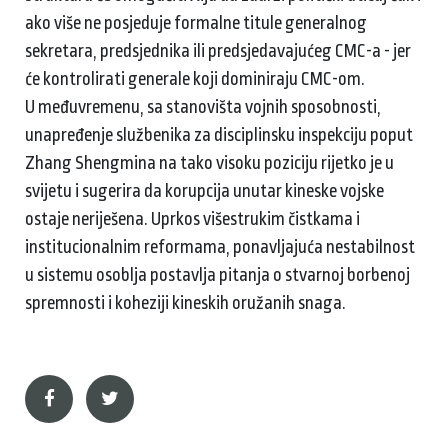
ako više ne posjeduje formalne titule generalnog
sekretara, predsjednika ili predsjedavajućeg CMC-a - jer
će kontrolirati generale koji dominiraju CMC-om.
U međuvremenu, sa stanovišta vojnih sposobnosti,
unapređenje službenika za disciplinsku inspekciju poput
Zhang Shengmina na tako visoku poziciju rijetko je u
svijetu i sugerira da korupcija unutar kineske vojske
ostaje neriješena. Uprkos višestrukim čistkama i
institucionalnim reformama, ponavljajuća nestabilnost
u sistemu osoblja postavlja pitanja o stvarnoj borbenoj
spremnosti i koheziji kineskih oružanih snaga.