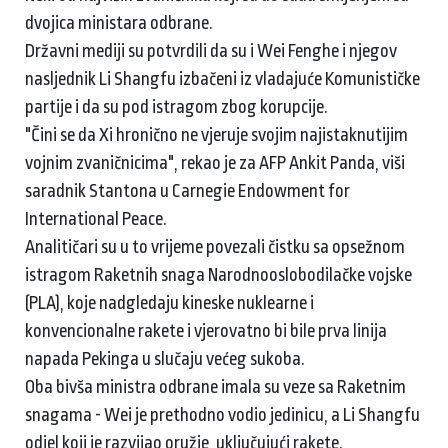
dvojica ministara odbrane.
Državni mediji su potvrdili da su i Wei Fenghe i njegov
nasljednik Li Shangfu izbačeni iz vladajuće Komunističke
partije i da su pod istragom zbog korupcije.
"Čini se da Xi hronično ne vjeruje svojim najistaknutijim
vojnim zvaničnicima", rekao je za AFP Ankit Panda, viši
saradnik Stantona u Carnegie Endowment for
International Peace.
Analitičari su u to vrijeme povezali čistku sa opsežnom
istragom Raketnih snaga Narodnooslobodilačke vojske
(PLA), koje nadgledaju kineske nuklearne i
konvencionalne rakete i vjerovatno bi bile prva linija
napada Pekinga u slučaju većeg sukoba.
Oba bivša ministra odbrane imala su veze sa Raketnim
snagama - Wei je prethodno vodio jedinicu, a Li Shangfu
odjel koji je razvijao oružje, uključujući rakete.