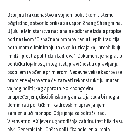
Ozbiljna frakcionaštvo u vojnom političkom sistemu
očigledno je stvorilo priliku za uspon Zhang Shengmina.
U julu je Ministarstvo nacionalne odbrane izdalo propise
pod nazivom "O snažnom promoviranju lijepih tradicija i
potpunom eliminiranju toksičnih uticaja koji preoblikuju
imidž i prestiž političkih kadrova". Dokument je naglasio
političku lojalnost, integritet, pravičnost u upravljanju
osobljem i vođenje primjerom. Nedavne velike kadrovske
promjene vjerovatno će izazvati rekonstrukciju unutar
vojnog političkog aparata. Sa Zhangovim
unapređenjem, disciplinska organizacija sada bi mogla
dominirati političkim i kadrovskim upravljanjem,
zamjenjujući monopol Odjeljenja za politički rad.
Vjerovatno je Xijeva dugogodišnja zabrinutost bila da su
bivši Generalštab i Opšta politička odjeljenja imala