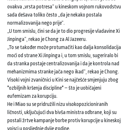
ovakva „vrsta potresa“ u kineskom vojnom rukovodstvu
sada dešava toliko često „da je nekako postala
normalizovanija nego prije“.
„U tom smislu, čini se da je to dio progresije vladavine Xi
Jinpinga“, rekao je Chong za Al Jazeeru.
„To se također može protumačiti kao dalja konsolidacija
moći od strane Xi Jinpinga i, u tom smislu, sugeriralo bi
da stranka postaje centralizovanija i da je kontrola nad
mehanizmima stranke jača nego ikad“, rekao je Chong.
Visoki vojni zvaničnici u Kini se najčešće smjenjuju zbog
"ozbiljnih kršenja discipline" – što je uobičajeni
eufemizam za korupciju.
He i Miao su se pridružili nizu visokopozicioniranih
ličnosti, uključujući dva bivša ministra odbrane, koji su
postali žrtve kampanje borbe protiv korupcije u kineskoj
vojsci u posljednje dvije godine.