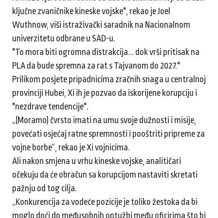
ključne zvaničnike kineske vojske", rekao je Joel
Wuthnow, viši istraživački saradnik na Nacionalnom
univerzitetu odbrane u SAD-u.
"To mora biti ogromna distrakcija... dok vrši pritisak na
PLA da bude spremna za rat s Tajvanom do 2027."
Prilikom posjete pripadnicima zračnih snaga u centralnoj
provinciji Hubei, Xi ih je pozvao da iskorijene korupciju i
"nezdrave tendencije".
„(Moramo) čvrsto imati na umu svoje dužnosti i misije,
povećati osjećaj ratne spremnosti i pooštriti pripreme za
vojne borbe“, rekao je Xi vojnicima.
Ali nakon smjena u vrhu kineske vojske, analitičari
očekuju da će obračun sa korupcijom nastaviti skretati
pažnju od tog cilja.
„Konkurencija za vodeće pozicije je toliko žestoka da bi
moglo doći do međusobnih optužbi među oficirima što bi