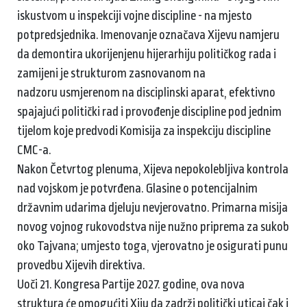
iskustvom u inspekciji vojne discipline - na mjesto
potpredsjednika. Imenovanje označava Xijevu namjeru
da demontira ukorijenjenu hijerarhiju političkog rada i
zamijeni je strukturom zasnovanom na
nadzoru usmjerenom na disciplinski aparat, efektivno
spajajući politički rad i provođenje discipline pod jednim
tijelom koje predvodi Komisija za inspekciju discipline
CMC-a.
Nakon Četvrtog plenuma, Xijeva nepokolebljiva kontrola
nad vojskom je potvrđena. Glasine o potencijalnim
državnim udarima djeluju nevjerovatno. Primarna misija
novog vojnog rukovodstva nije nužno priprema za sukob
oko Tajvana; umjesto toga, vjerovatno je osigurati punu
provedbu Xijevih direktiva.
Uoči 21. Kongresa Partije 2027. godine, ova nova
struktura će omogućiti Xiju da zadrži politički uticaj čak i