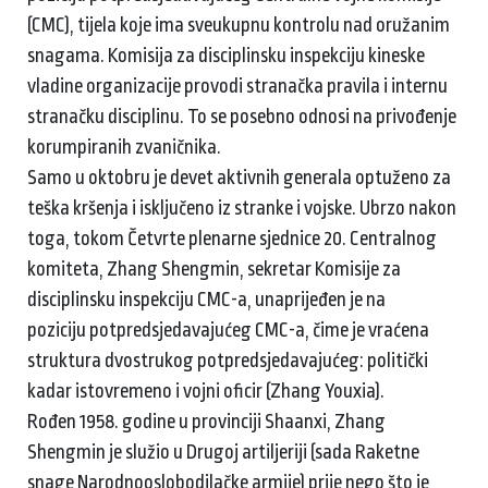
(CMC), tijela koje ima sveukupnu kontrolu nad oružanim
snagama. Komisija za disciplinsku inspekciju kineske
vladine organizacije provodi stranačka pravila i internu
stranačku disciplinu. To se posebno odnosi na privođenje
korumpiranih zvaničnika.
Samo u oktobru je devet aktivnih generala optuženo za
teška kršenja i isključeno iz stranke i vojske. Ubrzo nakon
toga, tokom Četvrte plenarne sjednice 20. Centralnog
komiteta, Zhang Shengmin, sekretar Komisije za
disciplinsku inspekciju CMC-a, unaprijeđen je na
poziciju potpredsjedavajućeg CMC-a, čime je vraćena
struktura dvostrukog potpredsjedavajućeg: politički
kadar istovremeno i vojni oficir (Zhang Youxia).
Rođen 1958. godine u provinciji Shaanxi, Zhang
Shengmin je služio u Drugoj artiljeriji (sada Raketne
snage Narodnooslobodilačke armije) prije nego što je