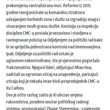
prekomjernu centraliziranu moć. Reforme iz 2015.
godine reorganizirale su komandnu strukturu
odvajanjem borbenih zona i službi za izgradnju snaga i
stvaranjem novih grana službe. Komisija za inspekciju
discipline CMC-a postala je nezavisna i stavljena u
ravnopravan položaj sa Odjeljenjem za politički rad kako
bi se spriječila jednostrana kontrola nad imenovanjima.
Ipak, Odjeljenje za politički rad ostalo je
uglavnom nekontrolirano, što je vjerovatno pogoršalo
frakcionaštvo. Njegovi lideri, uključujući Miao Hua,
zadržali su ogroman uticaj na unapređenja, parirajući
uticaju koji je nekada imao bivši potpredsjednik CMC-a
Xu Caihou.
Ovo je očito razlog zašto je Xi ubrzao smjenu
rukovodstva, posebno unutar političkog radnog
sistema, promovirajući Zhang Shengmina - s njegovim