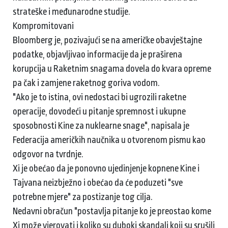
strateške i međunarodne studije.
Kompromitovani
Bloomberg je, pozivajući se na američke obavještajne
podatke, objavljivao informacije da je praširena
korupcija u Raketnim snagama dovela do kvara opreme
pa čak i zamjene raketnog goriva vodom.
"Ako je to istina, ovi nedostaci bi ugrozili raketne
operacije, dovodeći u pitanje spremnost i ukupne
sposobnosti Kine za nuklearne snage", napisala je
Federacija američkih naučnika u otvorenom pismu kao
odgovor na tvrdnje.
Xi je obećao da je ponovno ujedinjenje kopnene Kine i
Tajvana neizbježno i obećao da će poduzeti "sve
potrebne mjere" za postizanje tog cilja.
Nedavni obračun "postavlja pitanje ko je preostao kome
Xi može vjerovati i koliko su duboki skandali koji su srušili