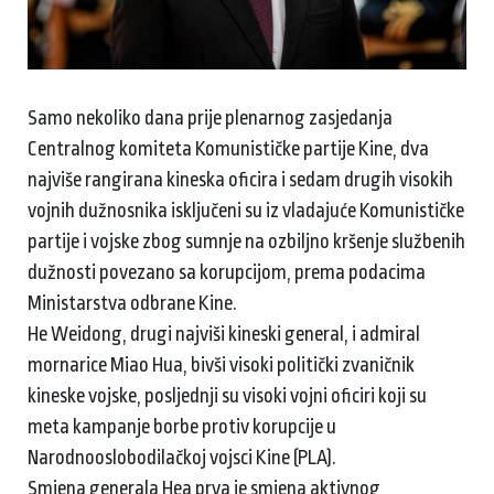
Samo nekoliko dana prije plenarnog zasjedanja
Centralnog komiteta Komunističke partije Kine, dva
najviše rangirana kineska oficira i sedam drugih visokih
vojnih dužnosnika isključeni su iz vladajuće Komunističke
partije i vojske zbog sumnje na ozbiljno kršenje službenih
dužnosti povezano sa korupcijom, prema podacima
Ministarstva odbrane Kine.
He Weidong, drugi najviši kineski general, i admiral
mornarice Miao Hua, bivši visoki politički zvaničnik
kineske vojske, posljednji su visoki vojni oficiri koji su
meta kampanje borbe protiv korupcije u
Narodnooslobodilačkoj vojsci Kine (PLA).
Smjena generala Hea prva je smjena aktivnog