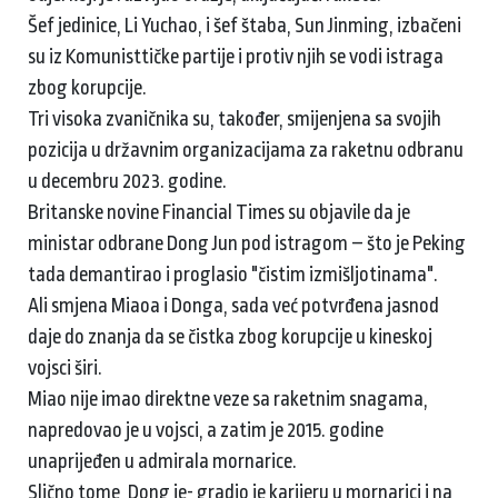
Šef jedinice, Li Yuchao, i šef štaba, Sun Jinming, izbačeni
su iz Komunisttičke partije i protiv njih se vodi istraga
zbog korupcije.
Tri visoka zvaničnika su, također, smijenjena sa svojih
pozicija u državnim organizacijama za raketnu odbranu
u decembru 2023. godine.
Britanske novine Financial Times su objavile da je
ministar odbrane Dong Jun pod istragom – što je Peking
tada demantirao i proglasio "čistim izmišljotinama".
Ali smjena Miaoa i Donga, sada već potvrđena jasnod
daje do znanja da se čistka zbog korupcije u kineskoj
vojsci širi.
Miao nije imao direktne veze sa raketnim snagama,
napredovao je u vojsci, a zatim je 2015. godine
unaprijeđen u admirala mornarice.
Slično tome, Dong je- gradio je karijeru u mornarici i na