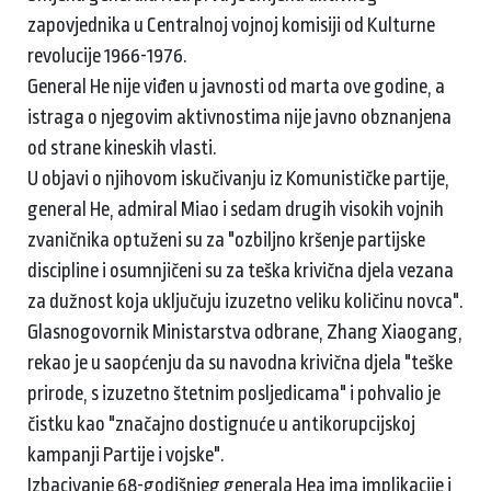
zapovjednika u Centralnoj vojnoj komisiji od Kulturne
revolucije 1966-1976.
General He nije viđen u javnosti od marta ove godine, a
istraga o njegovim aktivnostima nije javno obznanjena
od strane kineskih vlasti.
U objavi o njihovom iskučivanju iz Komunističke partije,
general He, admiral Miao i sedam drugih visokih vojnih
zvaničnika optuženi su za "ozbiljno kršenje partijske
discipline i osumnjičeni su za teška krivična djela vezana
za dužnost koja uključuju izuzetno veliku količinu novca".
Glasnogovornik Ministarstva odbrane, Zhang Xiaogang,
rekao je u saopćenju da su navodna krivična djela "teške
prirode, s izuzetno štetnim posljedicama" i pohvalio je
čistku kao "značajno dostignuće u antikorupcijskoj
kampanji Partije i vojske".
Izbacivanje 68-godišnjeg generala Hea ima implikacije i