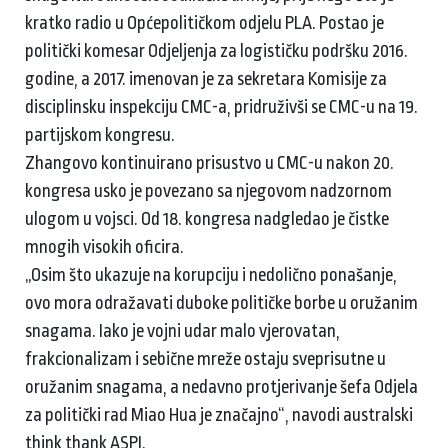
kratko radio u Općepolitičkom odjelu PLA. Postao je
politički komesar Odjeljenja za logističku podršku 2016.
godine, a 2017. imenovan je za sekretara Komisije za
disciplinsku inspekciju CMC-a, pridruživši se CMC-u na 19.
partijskom kongresu.
Zhangovo kontinuirano prisustvo u CMC-u nakon 20.
kongresa usko je povezano sa njegovom nadzornom
ulogom u vojsci. Od 18. kongresa nadgledao je čistke
mnogih visokih oficira.
„Osim što ukazuje na korupciju i nedolično ponašanje,
ovo mora odražavati duboke političke borbe u oružanim
snagama. Iako je vojni udar malo vjerovatan,
frakcionalizam i sebične mreže ostaju sveprisutne u
oružanim snagama, a nedavno protjerivanje šefa Odjela
za politički rad Miao Hua je značajno“, navodi australski
think thank ASPI.