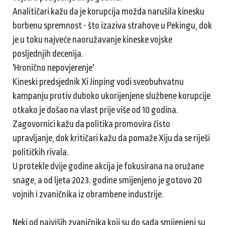
Analitičari kažu da je korupcija možda narušila kinesku
borbenu spremnost - što izaziva strahove u Pekingu, dok
je u toku najveće naoružavanje kineske vojske
posljednjih decenija.
'Hronično nepovjerenje'
Kineski predsjednik Xi Jinping vodi sveobuhvatnu
kampanju protiv duboko ukorijenjene službene korupcije
otkako je došao na vlast prije više od 10 godina.
Zagovornici kažu da politika promovira čisto
upravljanje, dok kritičari kažu da pomaže Xiju da se riješi
političkih rivala.
U protekle dvije godine akcija je fokusirana na oružane
snage, a od ljeta 2023. godine smijenjeno je gotovo 20
vojnih i zvaničnika iz obrambene industrije.
Neki od najviših zvaničnika koji su do sada smijenjeni su