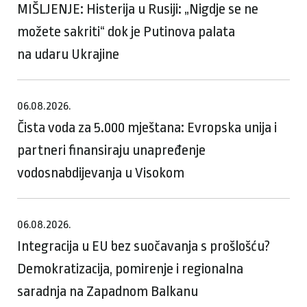
MIŠLJENJE: Histerija u Rusiji: „Nigdje se ne
možete sakriti“ dok je Putinova palata
na udaru Ukrajine
06.08.2026.
Čista voda za 5.000 mještana: Evropska unija i
partneri finansiraju unapređenje
vodosnabdijevanja u Visokom
06.08.2026.
Integracija u EU bez suočavanja s prošlošću?
Demokratizacija, pomirenje i regionalna
saradnja na Zapadnom Balkanu