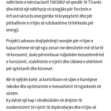
ndërtimin e nënstacionit 110/20kV në qendër të Tiranës
dhe është një ndërhyrje strategjike për forcimin e
infrastrukturës energjetike të kryeqytetit dhe për
përballimin e rritjes së vzhdueshme të kërkesës për
energji.
Projekti adreson drejtpërdrejt nevojën për rritjen e
kapaciteteve në një nga zonat me densitetin më të lartë
të konsumit, duke përmirësuar ndjeshëm besueshmërinë
e furnizimit, stabilitetin e rrjetit dhe cilësinë e shërbimit
për qytetarët dhe bizneset.
Në të njëjtën kohë, ai kontribuon në uljen e humbjeve
teknike dhe optimizimin e menaxhimit të ngarkesës në
sistem.
Ky është një hap i rëndësishëm në drejtim të
modernizimit të rrjetit të shpërndarjes dhe rritjes së