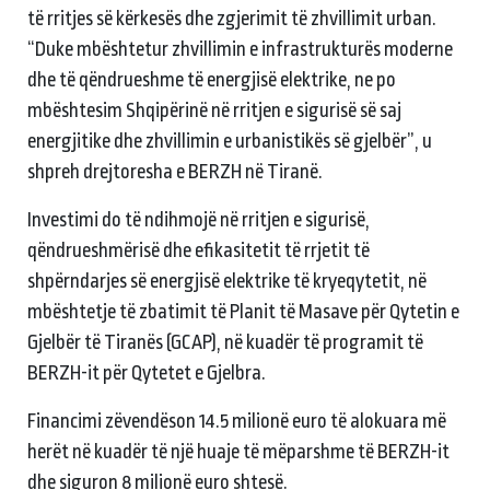
të rritjes së kërkesës dhe zgjerimit të zhvillimit urban.
“Duke mbështetur zhvillimin e infrastrukturës moderne
dhe të qëndrueshme të energjisë elektrike, ne po
mbështesim Shqipërinë në rritjen e sigurisë së saj
energjitike dhe zhvillimin e urbanistikës së gjelbër”, u
shpreh drejtoresha e BERZH në Tiranë.
Investimi do të ndihmojë në rritjen e sigurisë,
qëndrueshmërisë dhe efikasitetit të rrjetit të
shpërndarjes së energjisë elektrike të kryeqytetit, në
mbështetje të zbatimit të Planit të Masave për Qytetin e
Gjelbër të Tiranës (GCAP), në kuadër të programit të
BERZH-it për Qytetet e Gjelbra.
Financimi zëvendëson 14.5 milionë euro të alokuara më
herët në kuadër të një huaje të mëparshme të BERZH-it
dhe siguron 8 milionë euro shtesë.