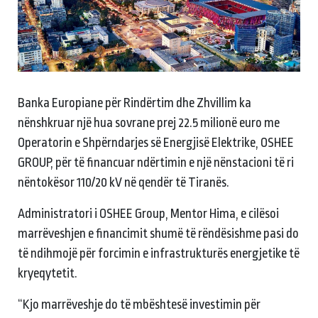
Banka Europiane për Rindërtim dhe Zhvillim ka
nënshkruar një hua sovrane prej 22.5 milionë euro me
Operatorin e Shpërndarjes së Energjisë Elektrike, OSHEE
GROUP, për të financuar ndërtimin e një nënstacioni të ri
nëntokësor 110/20 kV në qendër të Tiranës.
Administratori i OSHEE Group, Mentor Hima, e cilësoi
marrëveshjen e financimit shumë të rëndësishme pasi do
të ndihmojë për forcimin e infrastrukturës energjetike të
kryeqytetit.
“Kjo marrëveshje do të mbështesë investimin për