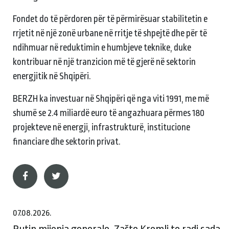
Fondet do të përdoren për të përmirësuar stabilitetin e
rrjetit në një zonë urbane në rritje të shpejtë dhe për të
ndihmuar në reduktimin e humbjeve teknike, duke
kontribuar në një tranzicion më të gjerë në sektorin
energjitik në Shqipëri.
BERZH ka investuar në Shqipëri që nga viti 1991, me më
shumë se 2.4 miliardë euro të angazhuara përmes 180
projekteve në energji, infrastrukturë, institucione
financiare dhe sektorin privat.
07.08.2026.
Putin mijenja generale. Zašto Kremlj to radi sada