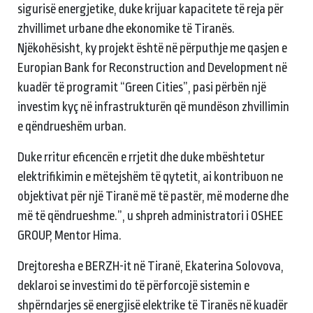
sigurisë energjetike, duke krijuar kapacitete të reja për
zhvillimet urbane dhe ekonomike të Tiranës.
Njëkohësisht, ky projekt është në përputhje me qasjen e
Europian Bank for Reconstruction and Development në
kuadër të programit “Green Cities”, pasi përbën një
investim kyç në infrastrukturën që mundëson zhvillimin
e qëndrueshëm urban.
Duke rritur eficencën e rrjetit dhe duke mbështetur
elektrifikimin e mëtejshëm të qytetit, ai kontribuon ne
objektivat për një Tiranë më të pastër, më moderne dhe
më të qëndrueshme.”, u shpreh administratori i OSHEE
GROUP, Mentor Hima.
Drejtoresha e BERZH-it në Tiranë, Ekaterina Solovova,
deklaroi se investimi do të përforcojë sistemin e
shpërndarjes së energjisë elektrike të Tiranës në kuadër