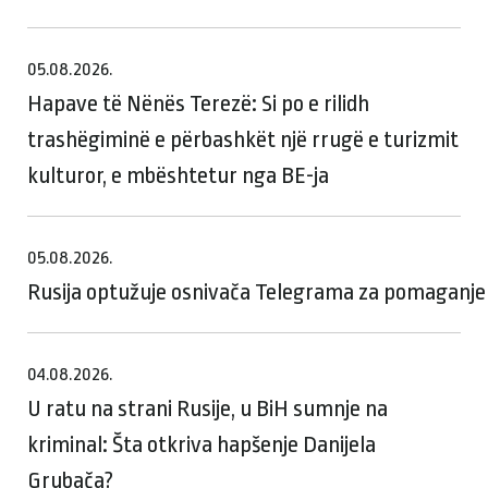
05.08.2026.
Hapave të Nënës Terezë: Si po e rilidh
trashëgiminë e përbashkët një rrugë e turizmit
kulturor, e mbështetur nga BE-ja
05.08.2026.
Rusija optužuje osnivača Telegrama za pomaganje te
04.08.2026.
U ratu na strani Rusije, u BiH sumnje na
kriminal: Šta otkriva hapšenje Danijela
Grubača?