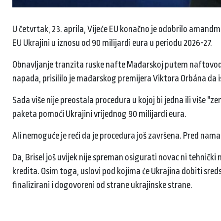
U četvrtak, 23. aprila, Vijeće EU konačno je odobrilo amandm
EU Ukrajini u iznosu od 90 milijardi eura u periodu 2026-27.
Obnavljanje tranzita ruske nafte Mađarskoj putem naftovoda
napada, prisililo je mađarskog premijera Viktora Orbána da is
Sada više nije preostala procedura u kojoj bi jedna ili više 
paketa pomoći Ukrajini vrijednog 90 milijardi eura.
Ali nemoguće je reći da je procedura još završena. Pred nama 
Da, Brisel još uvijek nije spreman osigurati novac ni tehničk
kredita. Osim toga, uslovi pod kojima će Ukrajina dobiti sreds
finalizirani i dogovoreni od strane ukrajinske strane.