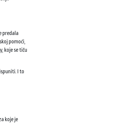
ce predala
jskoj pomoći,
, koje se tiču
spuniti. I to
a koje je