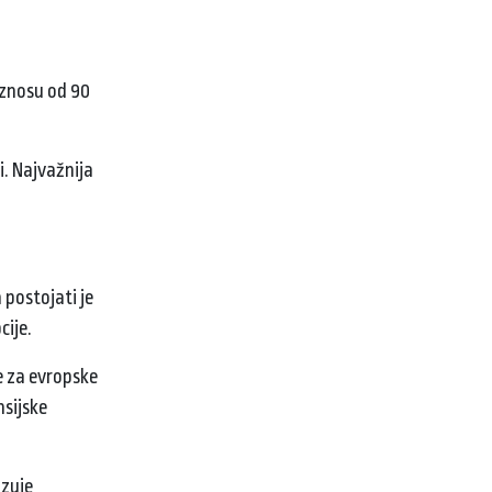
iznosu od 90
i. Najvažnija
 postojati je
cije.
e za evropske
nsijske
azuje