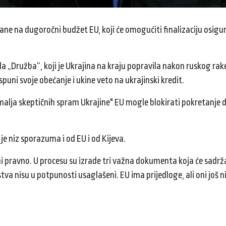
ane na dugoročni budžet EU, koji će omogućiti finalizaciju osigu
 „Družba“, koji je Ukrajina na kraju popravila nakon ruskog ra
puni svoje obećanje i ukine veto na ukrajinski kredit.
"zemalja skeptičnih spram Ukrajine" EU mogle blokirati pokretanje
je niz sporazuma i od EU i od Kijeva.
i ni pravno. U procesu su izrade tri važna dokumenta koja će sadrž
tva nisu u potpunosti usaglašeni. EU ima prijedloge, ali oni još n