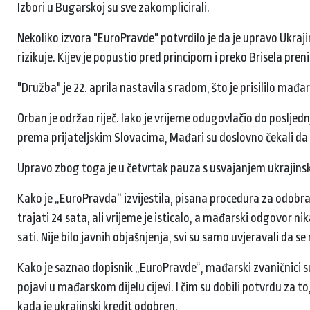
Izbori u Bugarskoj su sve zakomplicirali.
Nekoliko izvora "EuroPravde" potvrdilo je da je upravo Ukra
rizikuje. Kijev je popustio pred principom i preko Brisela pre
"Družba" je 22. aprila nastavila s radom, što je prisililo mađ
Orban je održao riječ. Iako je vrijeme odugovlačio do poslje
prema prijateljskim Slovacima, Mađari su doslovno čekali da
Upravo zbog toga je u četvrtak pauza s usvajanjem ukrajins
Kako je „EuroPravda“ izvijestila, pisana procedura za odobrav
trajati 24 sata, ali vrijeme je isticalo, a mađarski odgovor 
sati. Nije bilo javnih objašnjenja, svi su samo uvjeravali da s
Kako je saznao dopisnik „EuroPravde“, mađarski zvaničnici su 
pojavi u mađarskom dijelu cijevi. I čim su dobili potvrdu za to,
kada je ukrajinski kredit odobren.