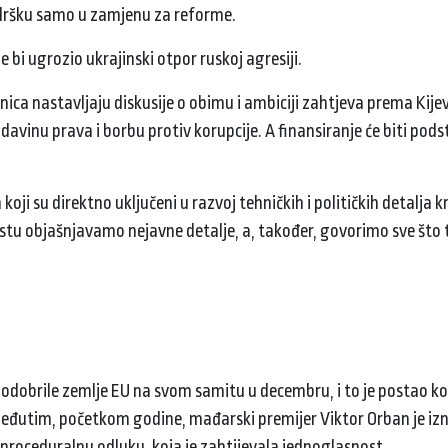
podršku samo u zamjenu za reforme.
e bi ugrozio ukrajinski otpor ruskoj agresiji.
lnica nastavljaju diskusije o obimu i ambiciji zahtjeva prema Kijev
adavinu prava i borbu protiv korupcije. A finansiranje će biti podst
ji su direktno uključeni u razvoj tehničkih i političkih detalja kr
kstu objašnjavamo nejavne detalje, a, također, govorimo sve što 
u odobrile zemlje EU na svom samitu u decembru, i to je postao 
. Međutim, početkom godine, mađarski premijer Viktor Orban je i
 proceduralnu odluku, koja je zahtijevala jednoglasnost.