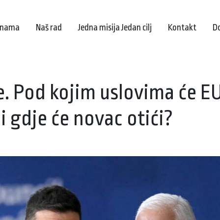
 nama
Naš rad
Jedna misija Jedan cilj
Kontakt
D
e. Pod kojim uslovima će EU
 i gdje će novac otići?