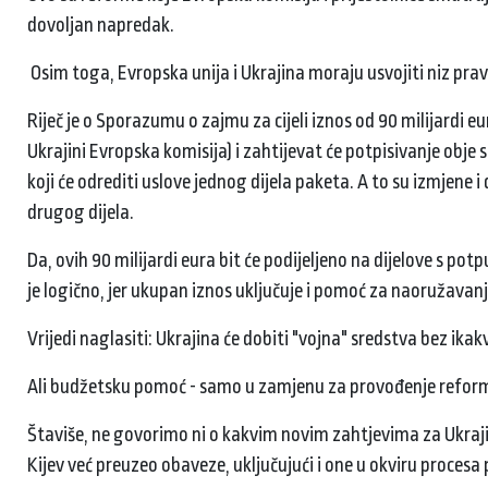
dovoljan napredak.
Osim toga, Evropska unija i Ukrajina moraju usvojiti niz prav
Riječ je o Sporazumu o zajmu za cijeli iznos od 90 milijardi e
Ukrajini Evropska komisija) i zahtijevat će potpisivanje obj
koji će odrediti uslove jednog dijela paketa. A to su izmjene
​​drugog dijela.
Da, ovih 90 milijardi eura bit će podijeljeno na dijelove s pot
je logično, jer ukupan iznos uključuje i pomoć za naoružavan
Vrijedi naglasiti: Ukrajina će dobiti "vojna" sredstva bez ikak
Ali budžetsku pomoć - samo u zamjenu za provođenje refor
Štaviše, ne govorimo ni o kakvim novim zahtjevima za Ukraji
Kijev već preuzeo obaveze, uključujući i one u okviru procesa