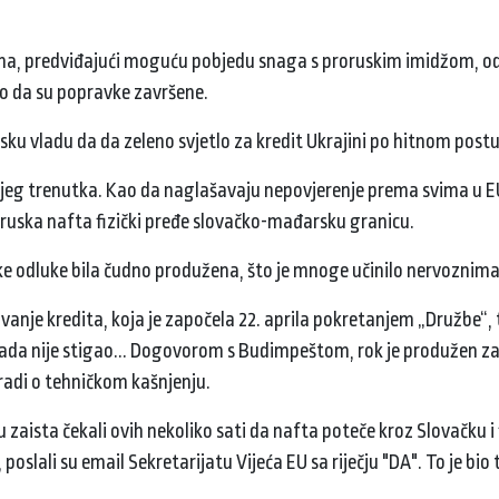
jina, predviđajući moguću pobjedu snaga s proruskim imidžom, od
nio da su popravke završene.
arsku vladu da da zeleno svjetlo za kredit Ukrajini po hitnom post
dnjeg trenutka. Kao da naglašavaju nepovjerenje prema svima u EU
 ruska nafta fizički pređe slovačko-mađarsku granicu.
ke odluke bila čudno produžena, što je mnoge učinilo nervoznim
anje kredita, koja je započela 22. aprila pokretanjem „Družbe“, 
nikada nije stigao... Dogovorom s Budimpeštom, rok je produžen z
e radi o tehničkom kašnjenju.
zaista čekali ovih nekoliko sati da nafta poteče kroz Slovačku i f
 poslali su email Sekretarijatu Vijeća EU sa riječju "DA". To je bio