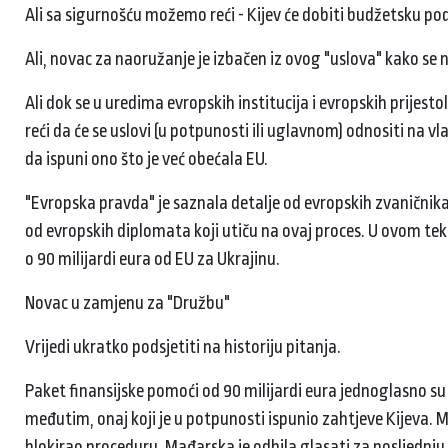
Ali sa sigurnošću možemo reći - Kijev će dobiti budžetsku 
Ali, novac za naoružanje je izbačen iz ovog "uslova" kako se n
Ali dok se u uredima evropskih institucija i evropskih prijesto
reći da će se uslovi (u potpunosti ili uglavnom) odnositi na vl
da ispuni ono što je već obećala EU.
"Evropska pravda" je saznala detalje od evropskih zvaničnika ko
od evropskih diplomata koji utiču na ovaj proces. U ovom te
o 90 milijardi eura od EU za Ukrajinu.
Novac u zamjenu za "Družbu"
Vrijedi ukratko podsjetiti na historiju pitanja.
Paket finansijske pomoći od 90 milijardi eura jednoglasno s
međutim, onaj koji je u potpunosti ispunio zahtjeve Kijeva
blokirao proceduru. Mađarska je odbila glasati za posljednju