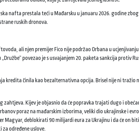
ruska nafta prestala teći u Mađarsku u januaru 2026. godine zbog
strane ruskih dronova.
tovoda, ali njen premijer Fico nije podržao Orbana u ucjenjivanju
u „Družbe“ povezao je s usvajanjem 20. paketa sankcija protiv Ru
a kredita činila kao bezalternativna opcija. Brisel nije ni tražio 
 zahtjeva. Kijev je objasnio da će popravka trajati dugo i obećao
Orbanov poraz na mađarskim izborima, veliki dio ukrajinske i evr
er Magyar, deblokirati 90 milijardi eura za Ukrajinu i da će on biti 
ti za određene uslove.