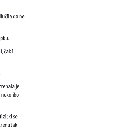
lučila da ne
upku.
, čak i
a.
trebala je
a nekoliko
izički se
 trenutak