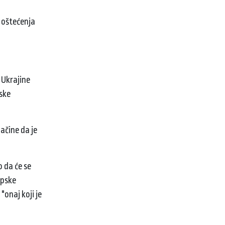
 oštećenja
 Ukrajine
ske
načine da je
 da će se
opske
"onaj koji je