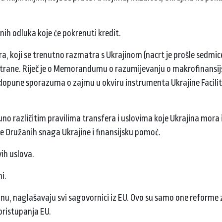
nih odluka koje će pokrenuti kredit.
ura, koji se trenutno razmatra s Ukrajinom (nacrt je prošle sedmi
e strane. Riječ je o Memorandumu o razumijevanju o makrofinansi
 i dopune sporazuma o zajmu u okviru instrumenta Ukrajine Facility
puno različitim pravilima transfera i uslovima koje Ukrajina mora i
je Oružanih snaga Ukrajine i finansijsku pomoć.
vih uslova.
mi.
nu, naglašavaju svi sagovornici iz EU. Ovo su samo one reforme z
 pristupanja EU.