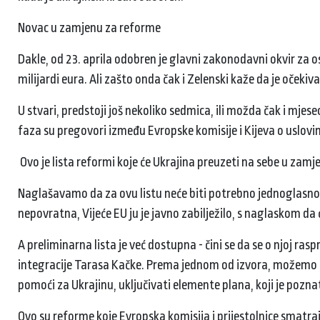
Novac u zamjenu za reforme
Dakle, od 23. aprila odobren je glavni zakonodavni okvir za 
milijardi eura. Ali zašto onda čak i Zelenski kaže da je očeki
U stvari, predstoji još nekoliko sedmica, ili možda čak i mjes
faza su pregovori između Evropske komisije i Kijeva o uslov
Ovo je lista reformi koje će Ukrajina preuzeti na sebe u zam
Naglašavamo da za ovu listu neće biti potrebno jednoglasno gl
nepovratna, Vijeće EU ju je javno zabilježilo, s naglaskom da
A preliminarna lista je već dostupna - čini se da se o njoj r
integracije Tarasa Kačke. Prema jednom od izvora, možemo očeki
pomoći za Ukrajinu, uključivati ​​elemente plana, koji je po
Ovo su reforme koje Evropska komisija i prijestolnice smatraj