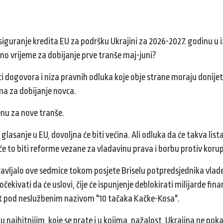
osiguranje kredita EU za podršku Ukrajini za 2026-2027. godinu u 
vano vrijeme za dobijanje prve tranše maj-juni?
eci dogovora i niza pravnih odluka koje obje strane moraju donijet
ima za dobijanje novca.
jenu za nove tranše.
asanje u EU, dovoljna će biti većina. Ali odluka da će takva lista
 će to biti reforme vezane za vladavinu prava i borbu protiv korup
aspravljalo ove sedmice tokom posjete Briselu potpredsjednika vlad
vati ​​da će uslovi, čije će ispunjenje deblokirati milijarde fina
znat pod neslužbenim nazivom "10 tačaka Kačke-Kosa".
u najhitnijim, koje se prate i u kojima, nažalost, Ukrajina ne pok