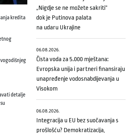
„Nigdje se ne možete sakriti“
dok je Putinova palata
ranja kredita
na udaru Ukrajine
ketnog
06.08.2026.
Čista voda za 5.000 mještana:
 dvogodišnjeg
Evropska unija i partneri finansiraju
unapređenje vodosnabdijevanja u
Visokom
avati detalje
isu
06.08.2026.
Integracija u EU bez suočavanja s
prošlošću? Demokratizacija,