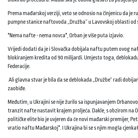
Prema mađarskoj verziji, veto se odnosio na činjenicu da je 
pumpne stanice naftovoda „Družba“ u Lavovskoj oblasti od 
"Nema nafte - nema novca", Orban je više puta izjavio.
Vrijedi dodati da je i Slovačka dobijala naftu putem ovog naf
blokiranjem kredita od 90 milijardi. Umjesto toga, deblokad
Federacije.
Ali glavna stvar je bila da se deblokada „Družbe“ radi dobijanj
zaobiđe.
Međutim, u Ukrajini se nije žurilo sa ispunjavanjem Orbanovog
tranzit nafte nastavit krajem proljeća. Dakle, s obzirom na 
političke elite bio je uvjeren da će novi mađarski premijer, Pet
vratio naftu Mađarskoj". I Ukrajina bi se s njim mogla cjenka