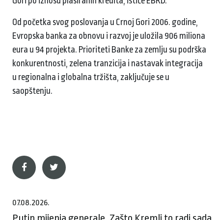
Gori po iznosu plasiranih kredita, ističe EBRD.
Od početka svog poslovanja u Crnoj Gori 2006. godine,
Evropska banka za obnovu i razvoj je uložila 906 miliona
eura u 94 projekta. Prioriteti Banke za zemlju su podrška
konkurentnosti, zelena tranzicija i nastavak integracija
u regionalna i globalna tržišta, zaključuje se u
saopštenju.
07.08.2026.
Putin mijenja generale. Zašto Kremlj to radi sada