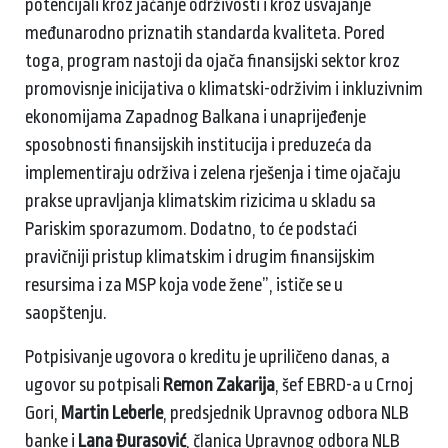
potencijali kroz jačanje održivosti i kroz usvajanje
međunarodno priznatih standarda kvaliteta. Pored
toga, program nastoji da ojača finansijski sektor kroz
promovisnje inicijativa o klimatski-održivim i inkluzivnim
ekonomijama Zapadnog Balkana i unaprijeđenje
sposobnosti finansijskih institucija i preduzeća da
implementiraju održiva i zelena rješenja i time ojačaju
prakse upravljanja klimatskim rizicima u skladu sa
Pariskim sporazumom. Dodatno, to će podstaći
pravičniji pristup klimatskim i drugim finansijskim
resursima i za MSP koja vode žene”, ističe se u
saopštenju.
Potpisivanje ugovora o kreditu je upriličeno danas, a
ugovor su potpisali
Remon Zakarija
, šef EBRD-a u Crnoj
Gori,
Martin Leberle
, predsjednik Upravnog odbora NLB
banke i
Lana Đurasović
, članica Upravnog odbora NLB