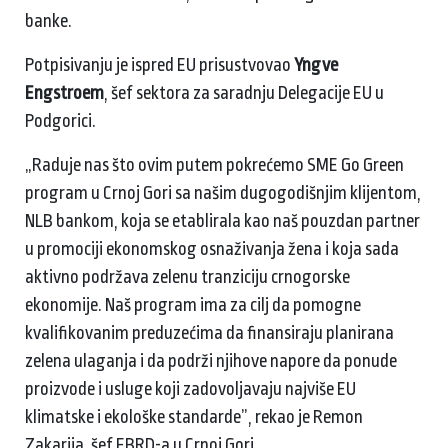
banke.
Potpisivanju je ispred EU prisustvovao
Yngve
Engstroem
, šef sektora za saradnju Delegacije EU u
Podgorici.
„Raduje nas što ovim putem pokrećemo SME Go Green
program u Crnoj Gori sa našim dugogodišnjim klijentom,
NLB bankom, koja se etablirala kao naš pouzdan partner
u promociji ekonomskog osnaživanja žena i koja sada
aktivno podržava zelenu tranziciju crnogorske
ekonomije. Naš program ima za cilj da pomogne
kvalifikovanim preduzećima da finansiraju planirana
zelena ulaganja i da podrži njihove napore da ponude
proizvode i usluge koji zadovoljavaju najviše EU
klimatske i ekološke standarde”, rekao je Remon
Zakarija, šef EBRD-a u Crnoj Gori.