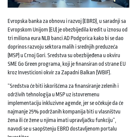
Evropska banka za obnovu i razvoj (EBRD), u saradnji sa
Evropskom Unijom (EU) je obezbijedila kredit u iznosu od
tri miliona eura NLB banci AD Podgorica kako bi se dao
doprinos razvoju sektora malih i srednjih preduzeća
(MSP) u Crnoj Gori. Sredstva su obezbijeđena u okviru
SME Go Green programa, koji je finansiran od strane EU
kroz Investicioni okvir za Zapadni Balkan (WBIF).
“Sredstva će biti iskorišćena za finansiranje zelenih i
održivih tehnologija u MSP uz istovremenu
implementaciju inkluzivne agende, jer se očekuje da će
najmanje 25% podržanih kompanija biti u vlasništvu
žena ili će žene u njima imati upravljačku funkciju”,
navodi se u saopštenju EBRD dostavljenom portalu