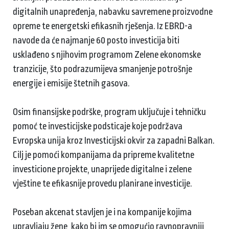
digitalnih unapređenja, nabavku savremene proizvodne
opreme te energetski efikasnih rješenja. Iz EBRD-a
navode da će najmanje 60 posto investicija biti
usklađeno s njihovim programom Zelene ekonomske
tranzicije, što podrazumijeva smanjenje potrošnje
energije i emisije štetnih gasova.
Osim finansijske podrške, program uključuje i tehničku
pomoć te investicijske podsticaje koje podržava
Evropska unija kroz Investicijski okvir za zapadni Balkan.
Cilj je pomoći kompanijama da pripreme kvalitetne
investicione projekte, unaprijede digitalne i zelene
vještine te efikasnije provedu planirane investicije.
Poseban akcenat stavljen je i na kompanije kojima
upravljaju žene, kako bi im se omogućio ravnopravniji