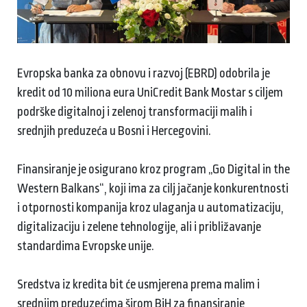
Evropska banka za obnovu i razvoj (EBRD) odobrila je
kredit od 10 miliona eura UniCredit Bank Mostar s ciljem
podrške digitalnoj i zelenoj transformaciji malih i
srednjih preduzeća u Bosni i Hercegovini.
Finansiranje je osigurano kroz program „Go Digital in the
Western Balkans“, koji ima za cilj jačanje konkurentnosti
i otpornosti kompanija kroz ulaganja u automatizaciju,
digitalizaciju i zelene tehnologije, ali i približavanje
standardima Evropske unije.
Sredstva iz kredita bit će usmjerena prema malim i
srednjim preduzećima širom BiH za finansiranje