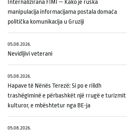
Internalizirana FIMI — Kako je ruska
manipulacija informacijama postala domaća
politička komunikacija u Gruziji
05.08.2026.
Nevidljivi veterani
05.08.2026.
Hapave të Nënës Terezë: Si po e rilidh
trashëgiminë e përbashkët një rrugë e turizmit
kulturor, e mbështetur nga BE-ja
05.08.2026.