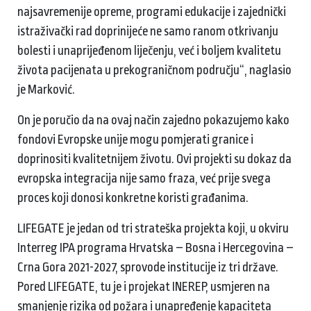
najsavremenije opreme, programi edukacije i zajednički
istraživački rad doprinijeće ne samo ranom otkrivanju
bolesti i unaprijeđenom liječenju, već i boljem kvalitetu
života pacijenata u prekograničnom području“, naglasio
je Marković.
On je poručio da na ovaj način zajedno pokazujemo kako
fondovi Evropske unije mogu pomjerati granice i
doprinositi kvalitetnijem životu. Ovi projekti su dokaz da
evropska integracija nije samo fraza, već prije svega
proces koji donosi konkretne koristi građanima.
LIFEGATE je jedan od tri strateška projekta koji, u okviru
Interreg IPA programa Hrvatska – Bosna i Hercegovina –
Crna Gora 2021-2027, sprovode institucije iz tri države.
Pored LIFEGATE, tu je i projekat INEREP, usmjeren na
smanjenje rizika od požara i unapređenje kapaciteta