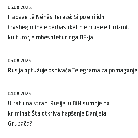
05.08.2026.
Hapave të Nënës Terezë: Si po e rilidh
trashëgiminë e përbashkët një rrugë e turizmit
kulturor, e mbështetur nga BE-ja
05.08.2026.
Rusija optužuje osnivača Telegrama za pomaganje te
04.08.2026.
U ratu na strani Rusije, u BiH sumnje na
kriminal: Šta otkriva hapšenje Danijela
Grubača?