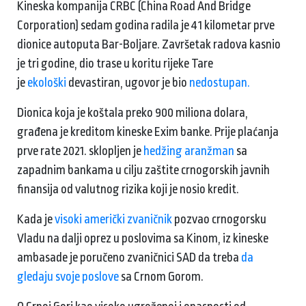
Kineska kompanija CRBC (China Road And Bridge
Corporation) sedam godina radila je 41 kilometar prve
dionice autoputa Bar-Boljare. Završetak radova kasnio
je tri godine, dio trase u koritu rijeke Tare
je
ekološki
devastiran, ugovor je bio
nedostupan.
Dionica koja je koštala preko 900 miliona dolara,
građena je kreditom kineske Exim banke. Prije plaćanja
prve rate 2021. sklopljen je
hedžing aranžman
sa
zapadnim bankama u cilju zaštite crnogorskih javnih
finansija od valutnog rizika koji je nosio kredit.
Kada je
visoki američki zvaničnik
pozvao crnogorsku
Vladu na dalji oprez u poslovima sa Kinom, iz kineske
ambasade je poručeno zvaničnici SAD da treba
da
gledaju svoje poslove
sa Crnom Gorom.