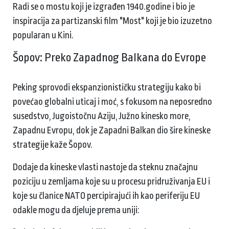
Radi se o mostu koji je izgrađen 1940.godine i bio je
inspiracija za partizanski film "Most" koji je bio izuzetno
popularan u Kini.
Šopov: Preko Zapadnog Balkana do Evrope
Peking sprovodi ekspanzionističku strategiju kako bi
povećao globalni uticaj i moć, s fokusom na neposredno
susedstvo, Jugoistočnu Aziju, Južno kinesko more,
Zapadnu Evropu, dok je Zapadni Balkan dio šire kineske
strategije kaže Šopov.
Dodaje da kineske vlasti nastoje da steknu značajnu
poziciju u zemljama koje su u procesu pridruživanja EU i
koje su članice NATO percipirajući ih kao periferiju EU
odakle mogu da djeluje prema uniji: