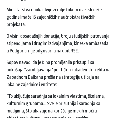
Ministarstva nauka dvije zemlje tokom ove i sledeće
godine imaće 15 zajedničkih naučnoistraživačkih
projekata.
O visini dosadašnjih donacija, broju studijskih putovanja,
stipendijama i drugim izdvajanjima, kineska ambasada
u Podgorici nije odgovorila na upit RSE.
Šopov navodi da je Kina promijenila pristup, i sa
pokušaja "zarobljavanja" političkih i akademskih elita na
Zapadnom Balkanu prešla na strategiju uticaja na
lokalne zajednice i entitete:
"To uključuje saradnju sa lokalnim vlastima, školama,
kulturnim grupama... Sve je prisutnija i saradnja sa
medijima, što ukazuje na korišćenje mekih moći u