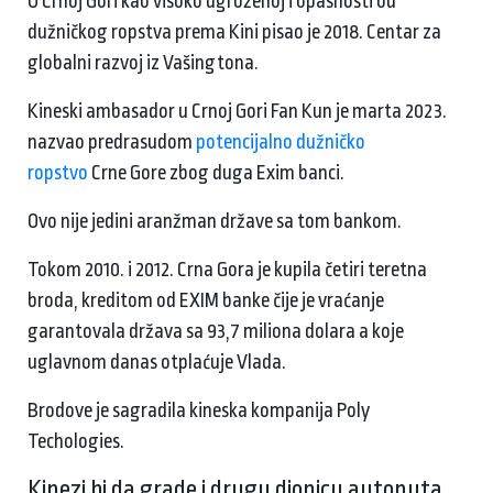
O Crnoj Gori kao visoko ugroženoj i opasnosti od
dužničkog ropstva prema Kini pisao je 2018. Centar za
globalni razvoj iz Vašingtona.
Kineski ambasador u Crnoj Gori Fan Kun je marta 2023.
nazvao predrasudom
potencijalno dužničko
ropstvo
Crne Gore zbog duga Exim banci.
Ovo nije jedini aranžman države sa tom bankom.
Tokom 2010. i 2012. Crna Gora je kupila četiri teretna
broda, kreditom od EXIM banke čije je vraćanje
garantovala država sa 93,7 miliona dolara a koje
uglavnom danas otplaćuje Vlada.
Brodove je sagradila kineska kompanija Poly
Techologies.
Kinezi bi da grade i drugu dionicu autoputa