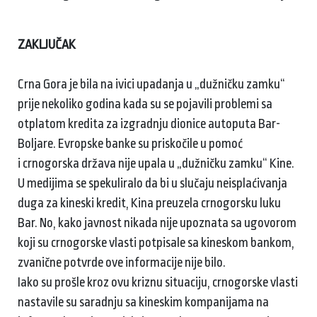
ZAKLJUČAK
Crna Gora je bila na ivici upadanja u „dužničku zamku“
prije nekoliko godina kada su se pojavili problemi sa
otplatom kredita za izgradnju dionice autoputa Bar-
Boljare. Evropske banke su priskočile u pomoć
i crnogorska država nije upala u „dužničku zamku“ Kine.
U medijima se spekuliralo da bi u slučaju neisplaćivanja
duga za kineski kredit, Kina preuzela crnogorsku luku
Bar. No, kako javnost nikada nije upoznata sa ugovorom
koji su crnogorske vlasti potpisale sa kineskom bankom,
zvanične potvrde ove informacije nije bilo.
Iako su prošle kroz ovu kriznu situaciju, crnogorske vlasti
nastavile su saradnju sa kineskim kompanijama na