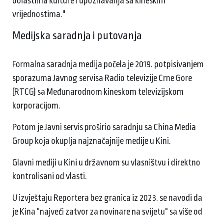
oblastima kulture i upoznavanja sa kineskim
vrijednostima."
Medijska saradnja i putovanja
Formalna saradnja medija počela je 2019. potpisivanjem
sporazuma Javnog servisa Radio televizije Crne Gore
(RTCG) sa Međunarodnom kineskom televizijskom
korporacijom.
Potom je Javni servis proširio saradnju sa China Media
Group koja okuplja najznačajnije medije u Kini.
Glavni mediji u Kini u državnom su vlasništvu i direktno
kontrolisani od vlasti.
U izvještaju Reportera bez granica iz 2023. se navodi da
je Kina "najveći zatvor za novinare na svijetu" sa više od