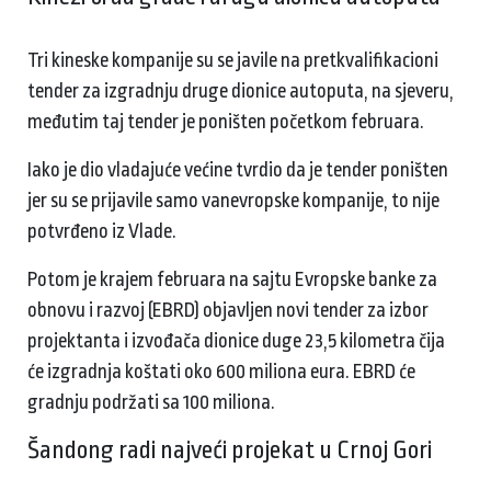
Tri kineske kompanije su se javile na pretkvalifikacioni
tender za izgradnju druge dionice autoputa, na sjeveru,
međutim taj tender je poništen početkom februara.
Iako je dio vladajuće većine tvrdio da je tender poništen
jer su se prijavile samo vanevropske kompanije, to nije
potvrđeno iz Vlade.
Potom je krajem februara na sajtu Evropske banke za
obnovu i razvoj (EBRD) objavljen novi tender za izbor
projektanta i izvođača dionice duge 23,5 kilometra čija
će izgradnja koštati oko 600 miliona eura. EBRD će
gradnju podržati sa 100 miliona.
Šandong radi najveći projekat u Crnoj Gori