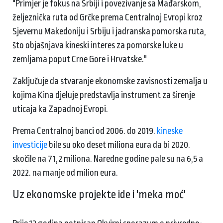
"Primjer je fokus na Srbiji i povezivanje sa Mađarskom,
željeznička ruta od Grčke prema Centralnoj Evropi kroz
Sjevernu Makedoniju i Srbiju i jadranska pomorska ruta,
što objašnjava kineski interes za pomorske luke u
zemljama poput Crne Gore i Hrvatske."
Zaključuje da stvaranje ekonomske zavisnosti zemalja u
kojima Kina djeluje predstavlja instrument za širenje
uticaja ka Zapadnoj Evropi.
Prema Centralnoj banci od 2006. do 2019.
kineske
investicije
bile su oko deset miliona eura da bi 2020.
skočile na 71,2 miliona. Naredne godine pale su na 6,5 a
2022. na manje od milion eura.
Uz ekonomske projekte ide i 'meka moć'