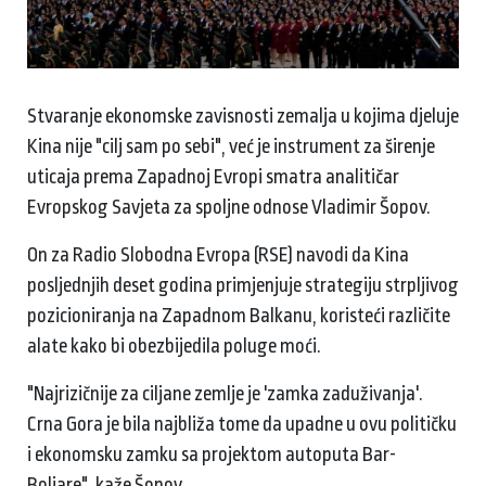
Stvaranje ekonomske zavisnosti zemalja u kojima djeluje
Kina nije "cilj sam po sebi", već je instrument za širenje
uticaja prema Zapadnoj Evropi smatra analitičar
Evropskog Savjeta za spoljne odnose Vladimir Šopov.
On za Radio Slobodna Evropa (RSE) navodi da Kina
posljednjih deset godina primjenjuje strategiju strpljivog
pozicioniranja na Zapadnom Balkanu, koristeći različite
alate kako bi obezbijedila poluge moći.
"Najrizičnije za ciljane zemlje je 'zamka zaduživanja'.
Crna Gora je bila najbliža tome da upadne u ovu političku
i ekonomsku zamku sa projektom autoputa Bar-
Boljare", kaže Šopov.