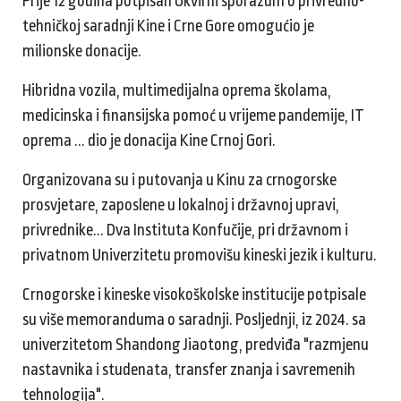
Prije 12 godina potpisan Okvirni sporazum o privredno-
tehničkoj saradnji Kine i Crne Gore omogućio je
milionske
donacije.
Hibridna vozila, multimedijalna oprema školama,
medicinska i finansijska pomoć u vrijeme pandemije, IT
oprema ... dio je donacija Kine Crnoj Gori.
Organizovana su i putovanja u Kinu za crnogorske
prosvjetare, zaposlene u lokalnoj i državnoj upravi,
privrednike... Dva Instituta Konfučije, pri državnom i
privatnom Univerzitetu promovišu kineski jezik i kulturu.
Crnogorske i kineske visokoškolske institucije potpisale
su više memoranduma o saradnji. Posljednji, iz 2024. sa
univerzitetom Shandong Jiaotong, predviđa "razmjenu
nastavnika i studenata, transfer znanja i savremenih
tehnologija".