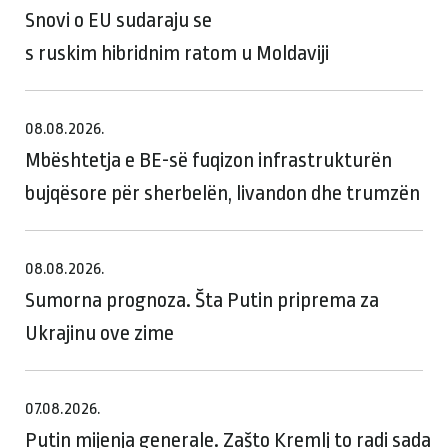
Snovi o EU sudaraju se
s ruskim hibridnim ratom u Moldaviji
08.08.2026.
Mbështetja e BE-së fuqizon infrastrukturën
bujqësore për sherbelën, livandon dhe trumzën
08.08.2026.
Sumorna prognoza. Šta Putin priprema za
Ukrajinu ove zime
07.08.2026.
Putin mijenja generale. Zašto Kremlj to radi sada