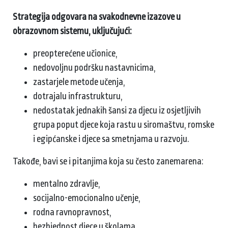
Strategija odgovara na svakodnevne izazove u
obrazovnom sistemu, uključujući:
preopterećene učionice,
nedovoljnu podršku nastavnicima,
zastarjele metode učenja,
dotrajalu infrastrukturu,
nedostatak jednakih šansi za djecu iz osjetljivih
grupa poput djece koja rastu u siromaštvu, romske
i egipćanske i djece sa smetnjama u razvoju.
Takođe, bavi se i pitanjima koja su često zanemarena:
mentalno zdravlje,
socijalno-emocionalno učenje,
rodna ravnopravnost,
bezbjednost djece u školama,