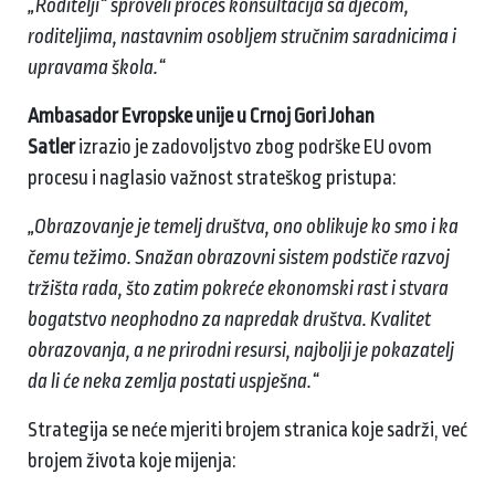
„Roditelji“ sproveli proces konsultacija sa djecom,
roditeljima, nastavnim osobljem stručnim saradnicima i
upravama škola.“
Ambasador Evropske unije u Crnoj Gori Johan
Satler
izrazio je zadovoljstvo zbog podrške EU ovom
procesu i naglasio važnost strateškog pristupa:
„Obrazovanje je temelj društva, ono oblikuje ko smo i ka
čemu težimo. Snažan obrazovni sistem podstiče razvoj
tržišta rada, što zatim pokreće ekonomski rast i stvara
bogatstvo neophodno za napredak društva. Kvalitet
obrazovanja, a ne prirodni resursi, najbolji je pokazatelj
da li će neka zemlja postati uspješna.“
Strategija se neće mjeriti brojem stranica koje sadrži, već
brojem života koje mijenja: