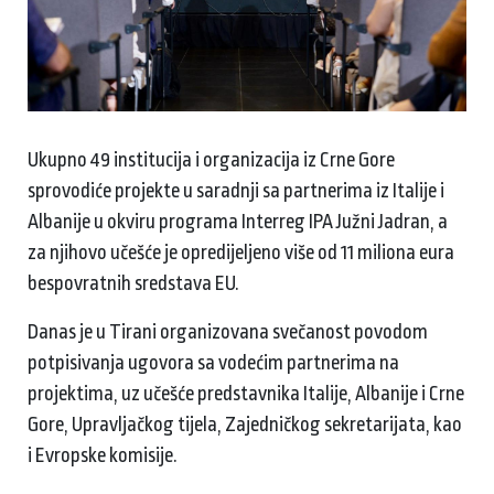
Ukupno 49 institucija i organizacija iz Crne Gore
sprovodiće projekte u saradnji sa partnerima iz Italije i
Albanije u okviru programa Interreg IPA Južni Jadran, a
za njihovo učešće je opredijeljeno više od 11 miliona eura
bespovratnih sredstava EU.
Danas je u Tirani organizovana svečanost povodom
potpisivanja ugovora sa vodećim partnerima na
projektima, uz učešće predstavnika Italije, Albanije i Crne
Gore, Upravljačkog tijela, Zajedničkog sekretarijata, kao
i Evropske komisije.