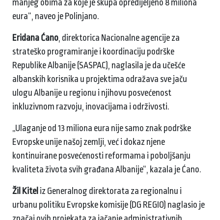
manjeg obima za koje je skupa opredijeljeno 8 miliona
eura“, naveo je Polinjano.
Eridana Ćano
, direktorica Nacionalne agencije za
strateško programiranje i koordinaciju podrške
Republike Albanije (SASPAC), naglasila je da učešće
albanskih korisnika u projektima odražava sve jaču
ulogu Albanije u regionu i njihovu posvećenost
inkluzivnom razvoju, inovacijama i održivosti.
„Ulaganje od 13 miliona eura nije samo znak podrške
Evropske unije našoj zemlji, već i dokaz njene
kontinuirane posvećenosti reformama i poboljšanju
kvaliteta života svih građana Albanije“, kazala je Ćano.
Žil Kitel
iz Generalnog direktorata za regionalnu i
urbanu politiku Evropske komisije (DG REGIO) naglasio je
značaj ovih projekata za jačanje administrativnih