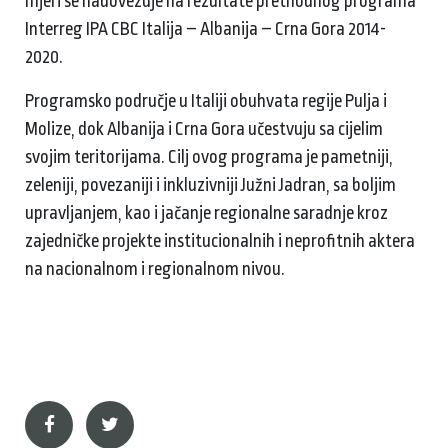
mjeri se nadovezuje na rezultate prethodnog programa
Interreg IPA CBC Italija – Albanija – Crna Gora 2014-
2020.
Programsko područje u Italiji obuhvata regije Pulja i
Molize, dok Albanija i Crna Gora učestvuju sa cijelim
svojim teritorijama. Cilj ovog programa je pametniji,
zeleniji, povezaniji i inkluzivniji Južni Jadran, sa boljim
upravljanjem, kao i jačanje regionalne saradnje kroz
zajedničke projekte institucionalnih i neprofitnih aktera
na nacionalnom i regionalnom nivou.