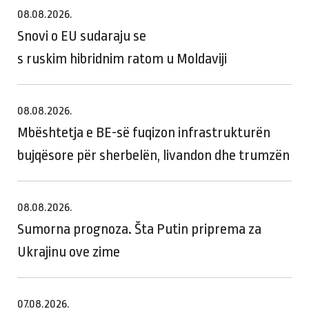
08.08.2026.
Snovi o EU sudaraju se
s ruskim hibridnim ratom u Moldaviji
08.08.2026.
Mbështetja e BE-së fuqizon infrastrukturën
bujqësore për sherbelën, livandon dhe trumzën
08.08.2026.
Sumorna prognoza. Šta Putin priprema za
Ukrajinu ove zime
07.08.2026.