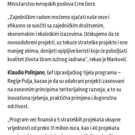
Ministarstvu evropskih poslova Crne Gore.
„Zajedničkim radom možemo ojačati naše veze i
efikasno se suočiti sa zajedničkim društvenim,
ekonomskim i ekološkim izazovima. Očekujemo da će
novoodobreni projekti, uz tekuće strateške projekte i one
manjeg obima, donijeti opipljive koristi koje će poboljšati
kvalitet života širom Južnog Jadrana“, rekao je Marković.
Klaudio Polinjano
, šef Upravljačkog tijela programa –
Regije Pulja, kazao je da su odabrani projekti zasnovani
na osnovnim principima teritorijalnog razvoja, a to su
inovativna rješenja, praktična primjena i dugoročna
održivost.
„Program već finansira 5 strateških projekata ukupne
vrijednosti od preko 31 milion eura, kao i 40 projekata