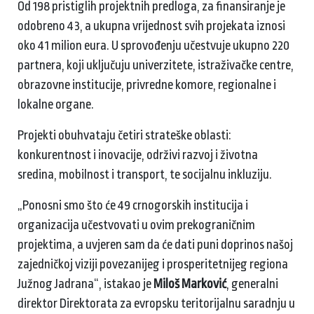
Od 198 pristiglih projektnih predloga, za finansiranje je
odobreno 43, a ukupna vrijednost svih projekata iznosi
oko 41 milion eura. U sprovođenju učestvuje ukupno 220
partnera, koji uključuju univerzitete, istraživačke centre,
obrazovne institucije, privredne komore, regionalne i
lokalne organe.
Projekti obuhvataju četiri strateške oblasti:
konkurentnost i inovacije, održivi razvoj i životna
sredina, mobilnost i transport, te socijalnu inkluziju.
„Ponosni smo što će 49 crnogorskih institucija i
organizacija učestvovati u ovim prekograničnim
projektima, a uvjeren sam da će dati puni doprinos našoj
zajedničkoj viziji povezanijeg i prosperitetnijeg regiona
Južnog Jadrana“, istakao je
Miloš Marković
, generalni
direktor Direktorata za evropsku teritorijalnu saradnju u