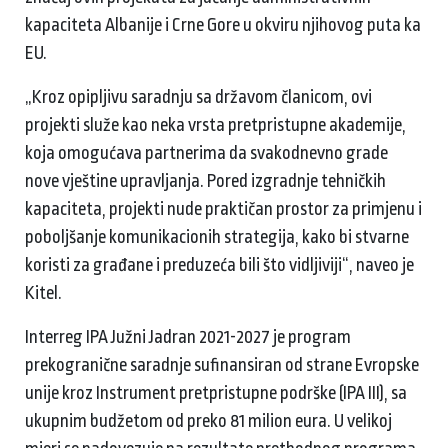
kapaciteta Albanije i Crne Gore u okviru njihovog puta ka
EU.
„Kroz opipljivu saradnju sa državom članicom, ovi
projekti služe kao neka vrsta pretpristupne akademije,
koja omogućava partnerima da svakodnevno grade
nove vještine upravljanja. Pored izgradnje tehničkih
kapaciteta, projekti nude praktičan prostor za primjenu i
poboljšanje komunikacionih strategija, kako bi stvarne
koristi za građane i preduzeća bili što vidljiviji“, naveo je
Kitel.
Interreg IPA Južni Jadran 2021-2027 je program
prekogranične saradnje sufinansiran od strane Evropske
unije kroz Instrument pretpristupne podrške (IPA III), sa
ukupnim budžetom od preko 81 milion eura. U velikoj