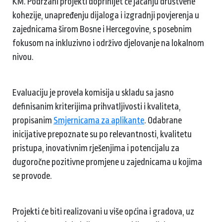
KM. Podržani projekti doprinijet će jačanju društvene
kohezije, unapređenju dijaloga i izgradnji povjerenja u
zajednicama širom Bosne i Hercegovine, s posebnim
fokusom na inkluzivno i održivo djelovanje na lokalnom
nivou.
Evaluaciju je provela komisija u skladu sa jasno
definisanim kriterijima prihvatljivosti i kvaliteta,
propisanim
Smjernicama za aplikante
. Odabrane
inicijative prepoznate su po relevantnosti, kvalitetu
pristupa, inovativnim rješenjima i potencijalu za
dugoročne pozitivne promjene u zajednicama u kojima
se provode.
Projekti će biti realizovani u više općina i gradova, uz