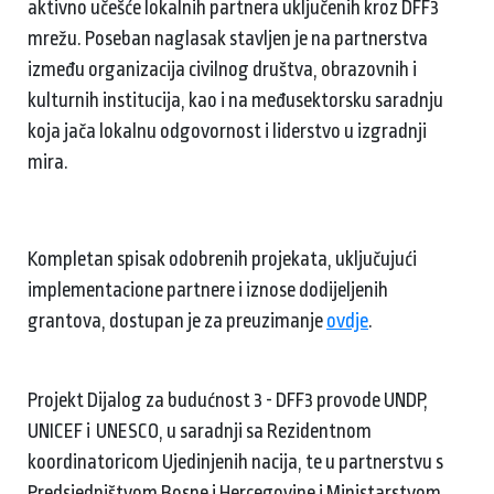
aktivno učešće lokalnih partnera uključenih kroz DFF3
mrežu. Poseban naglasak stavljen je na partnerstva
između organizacija civilnog društva, obrazovnih i
kulturnih institucija, kao i na međusektorsku saradnju
koja jača lokalnu odgovornost i liderstvo u izgradnji
mira.
Kompletan spisak odobrenih projekata, uključujući
implementacione partnere i iznose dodijeljenih
grantova, dostupan je za preuzimanje
ovdje
.
Projekt Dijalog za budućnost 3 - DFF3 provode UNDP,
UNICEF i UNESCO, u saradnji sa Rezidentnom
koordinatoricom Ujedinjenih nacija, te u partnerstvu s
Predsjedništvom Bosne i Hercegovine i Ministarstvom