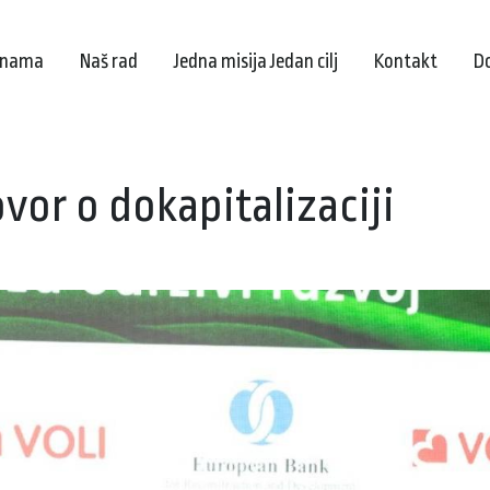
 nama
Naš rad
Jedna misija Jedan cilj
Kontakt
D
vor o dokapitalizaciji