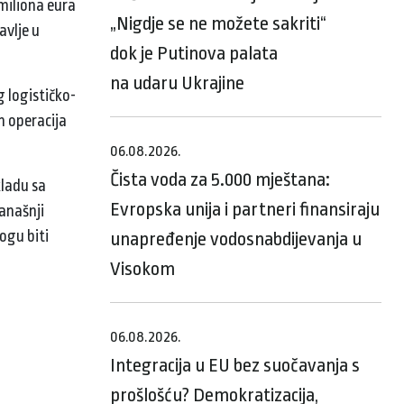
miliona eura
„Nigdje se ne možete sakriti“
avlje u
dok je Putinova palata
na udaru Ukrajine
 logističko-
h operacija
06.08.2026.
Čista voda za 5.000 mještana:
kladu sa
Evropska unija i partneri finansiraju
anašnji
ogu biti
unapređenje vodosnabdijevanja u
Visokom
06.08.2026.
Integracija u EU bez suočavanja s
prošlošću? Demokratizacija,