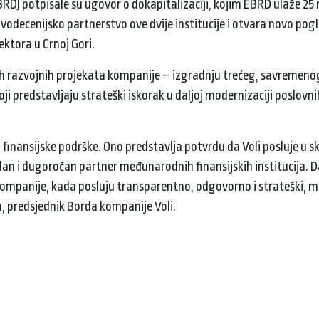
RD) potpisale su ugovor o dokapitalizaciji, kojim EBRD ulaže 25 
dvodecenijsko partnerstvo ove dvije institucije i otvara novo pogl
ktora u Crnoj Gori.
jih razvojnih projekata kompanije – izgradnju trećeg, savremenog
ji predstavljaju strateški iskorak u daljoj modernizaciji poslovni
inansijske podrške. Ono predstavlja potvrdu da Voli posluje u s
an i dugoročan partner međunarodnih finansijskih institucija. D
kompanije, kada posluju transparentno, odgovorno i strateški, m
, predsjednik Borda kompanije Voli.