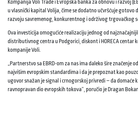
Kompanija Voli Trade i Evropska banka za obnovu i razvoj (EB
u vlasnički kapital Volija, čime se dodatno učvršćuje gotovo 
razvoju savremenog, konkurentnog i održivog trgovačkog se
Ova investicija omogućiće realizaciju jednog od najznačajni
distributivnog centra u Podgorici, diskont i HORECA centar ko
kompanije Voli.
„Partnerstvo sa EBRD-om za nas ima daleko šire značenje od f
najvišim evropskim standardima i da je prepoznat kao pouzd
ugovor snažan je signal i crnogorskoj privredi – da domaće 
ravnopravan dio evropskih tokova“, poručio je Dragan Bokan