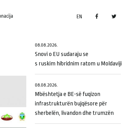
onacija
EN
08.08.2026.
Snovi o EU sudaraju se
s ruskim hibridnim ratom u Moldaviji
08.08.2026.
Mbështetja e BE-së fuqizon
infrastrukturën bujqësore për
sherbelën, livandon dhe trumzën