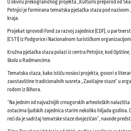
U okviru prekograničnog projekta „Kulturni preporod od Sk
Petnjici je formirana tematska pješačka staza pod nazivom „Z
kraja.
Projekat sprovodi Fond za razvoj zajednice (CDF), u partnerst
(CSTI) iz Podgorice i Nacionalnom turističkom organizacijom
Kružna pješačka staza polazi iz centra Petnjice, kod Opštine
školu u Radmancima.
Tematska staza, kako ističu nosioci projekta, govori o litera
zaostavštine tradicionalnih susreta „Zavičajne staze“ u organ
rodom iz Bihora.
“Na jednim od najvažnijih crnogorskih arheoloških nalazišta 
ostacima ljudskih zajednica starim nekoliko hiljada godina. 
reći da je sadržaj tematske staze dvojezičan”, navode predst