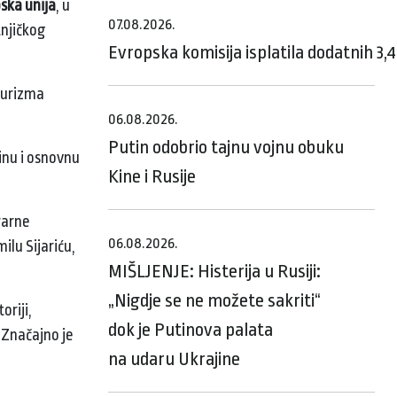
ska unija
, u
07.08.2026.
tnjičkog
Evropska komisija isplatila dodatnih 3,
 turizma
06.08.2026.
Putin odobrio tajnu vojnu obuku
inu i osnovnu
Kine i Rusije
rarne
06.08.2026.
ilu Sijariću,
MIŠLJENJE: Histerija u Rusiji:
„Nigdje se ne možete sakriti“
oriji,
dok je Putinova palata
 Značajno je
na udaru Ukrajine