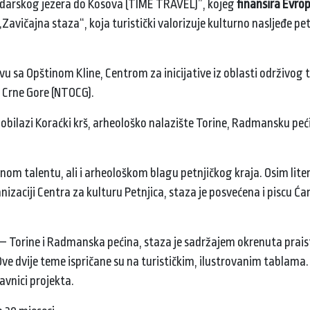
adarskog jezera do Kosova (TIME TRAVEL)”, kojeg
finansira Evrop
avičajna staza“, koja turistički valorizuje kulturno nasljeđe pe
vu sa Opštinom Kline, Centrom za inicijative iz oblasti održivog
 Crne Gore (NTOCG).
, obilazi Koraćki krš, arheološko nalazište Torine, Radmansku peć
rnom talentu, ali i arheološkom blagu petnjičkog kraja. Osim lite
izaciji Centra za kulturu Petnjica, staza je posvećena i piscu Ćam
– Torine i Radmanska pećina, staza je sadržajem okrenuta praist
Ove dvije teme ispričane su na turističkim, ilustrovanim tablama.
avnici projekta.