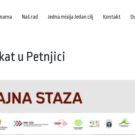
 nama
Naš rad
Jedna misija Jedan cilj
Kontakt
D
kat u Petnjici