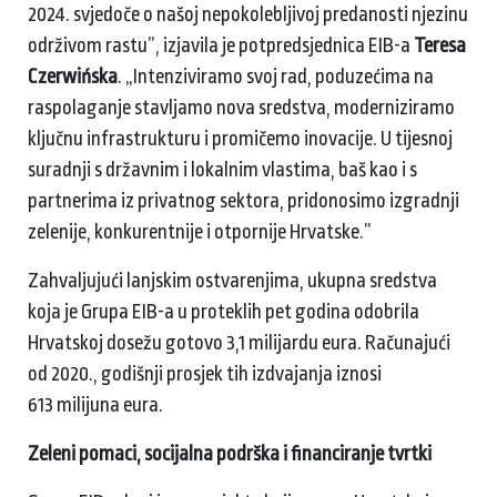
2024. svjedoče o našoj nepokolebljivoj predanosti njezinu
održivom rastu”, izjavila je potpredsjednica EIB-a
Teresa
Czerwińska
. „Intenziviramo svoj rad, poduzećima na
raspolaganje stavljamo nova sredstva, moderniziramo
ključnu infrastrukturu i promičemo inovacije. U tijesnoj
suradnji s državnim i lokalnim vlastima, baš kao i s
partnerima iz privatnog sektora, pridonosimo izgradnji
zelenije, konkurentnije i otpornije Hrvatske.”
Zahvaljujući lanjskim ostvarenjima, ukupna sredstva
koja je Grupa EIB-a u proteklih pet godina odobrila
Hrvatskoj dosežu gotovo 3,1 milijardu eura. Računajući
od 2020., godišnji prosjek tih izdvajanja iznosi
613 milijuna eura.
Zeleni pomaci, socijalna podrška i financiranje tvrtki