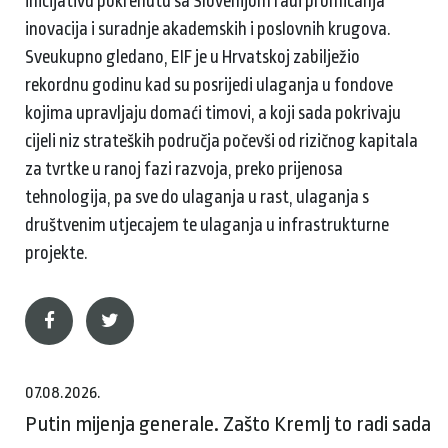
inicijativu pokrenutu sa Slovenijom radi promicanja
inovacija i suradnje akademskih i poslovnih krugova.
Sveukupno gledano, EIF je u Hrvatskoj zabilježio
rekordnu godinu kad su posrijedi ulaganja u fondove
kojima upravljaju domaći timovi, a koji sada pokrivaju
cijeli niz strateških područja počevši od rizičnog kapitala
za tvrtke u ranoj fazi razvoja, preko prijenosa
tehnologija, pa sve do ulaganja u rast, ulaganja s
društvenim utjecajem te ulaganja u infrastrukturne
projekte.
07.08.2026.
Putin mijenja generale. Zašto Kremlj to radi sada