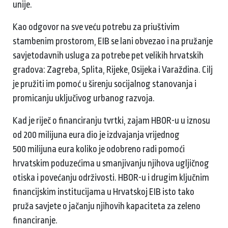
unije.
Kao odgovor na sve veću potrebu za priuštivim
stambenim prostorom, EIB se lani obvezao i na pružanje
savjetodavnih usluga za potrebe pet velikih hrvatskih
gradova: Zagreba, Splita, Rijeke, Osijeka i Varaždina. Cilj
je pružiti im pomoć u širenju socijalnog stanovanja i
promicanju uključivog urbanog razvoja.
Kad je riječ o financiranju tvrtki, zajam HBOR-u u iznosu
od 200 milijuna eura dio je izdvajanja vrijednog
500 milijuna eura koliko je odobreno radi pomoći
hrvatskim poduzećima u smanjivanju njihova ugljičnog
otiska i povećanju održivosti. HBOR-u i drugim ključnim
financijskim institucijama u Hrvatskoj EIB isto tako
pruža savjete o jačanju njihovih kapaciteta za zeleno
financiranje.