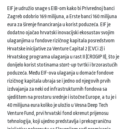
EIF je udružio snage s EIB-om kako bi Privrednoj banci
Zagreb odobrio 169 milijuna, a Erste banci 160 milijuna
eura za širenje financiranja u korist poduzeća. EIF je
dodatno ojačao hrvatski inovacijski ekosustav svojim
ulaganjima u fondove rizičnog kapitala posredstvom
Hrvatske inicijative za Venture Capital 2 (CVCi 2) i
Hrvatskog programa ulaganja u rast II (CROGIP II), što je
donijelo korist stotinama
start-up
tvrtki i brzorastućih
poduzeća. Među EIF-ova ulaganja u domaće fondove
rizičnog kapitala ubraja se i jedno od njegovih prvih
izdvajanja za neki od infrastrukturnih fondova sa
sjedištem na prostoru srednje i istočne Europe, a tu je i
40 milijuna eura koliko je uložio u Vesna Deep Tech
Venture Fund, prvi hrvatski fond okrenut prijenosu
tehnologija, koji ujedno predstavlja i prekograničnu