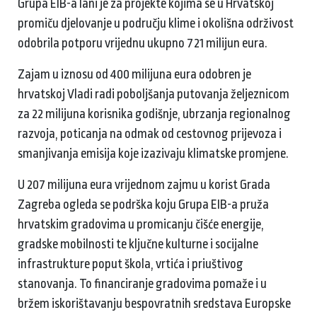
Grupa EIB-a lani je za projekte kojima se u Hrvatskoj
promiču djelovanje u području klime i okolišna održivost
odobrila potporu vrijednu ukupno 721 milijun eura.
Zajam u iznosu od 400 milijuna eura odobren je
hrvatskoj Vladi radi poboljšanja putovanja željeznicom
za 22 milijuna korisnika godišnje, ubrzanja regionalnog
razvoja, poticanja na odmak od cestovnog prijevoza i
smanjivanja emisija koje izazivaju klimatske promjene.
U 207 milijuna eura vrijednom zajmu u korist Grada
Zagreba ogleda se podrška koju Grupa EIB-a pruža
hrvatskim gradovima u promicanju čišće energije,
gradske mobilnosti te ključne kulturne i socijalne
infrastrukture poput škola, vrtića i priuštivog
stanovanja. To financiranje gradovima pomaže i u
bržem iskorištavanju bespovratnih sredstava Europske