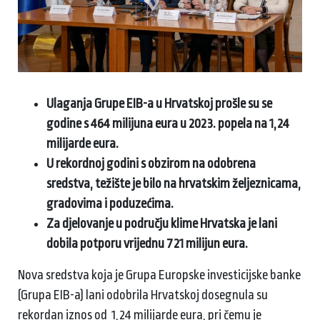
Ulaganja Grupe EIB-a u Hrvatskoj prošle su se
godine s 464 milijuna eura u 2023. popela na 1,24
milijarde eura.
U rekordnoj godini s obzirom na odobrena
sredstva, težište je bilo na hrvatskim željeznicama,
gradovima i poduzećima.
Za djelovanje u području klime Hrvatska je lani
dobila potporu vrijednu 721 milijun eura.
Nova sredstva koja je Grupa Europske investicijske banke
(Grupa EIB-a) lani odobrila Hrvatskoj dosegnula su
rekordan iznos od 1,24 milijarde eura, pri čemu je