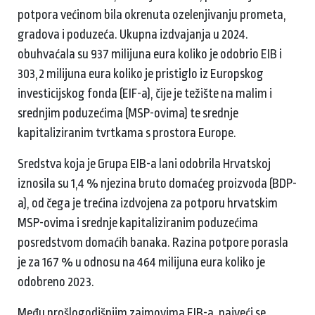
potpora većinom bila okrenuta ozelenjivanju prometa,
gradova i poduzeća. Ukupna izdvajanja u 2024.
obuhvaćala su 937 milijuna eura koliko je odobrio EIB i
303,2 milijuna eura koliko je pristiglo iz Europskog
investicijskog fonda (EIF-a), čije je težište na malim i
srednjim poduzećima (MSP-ovima) te srednje
kapitaliziranim tvrtkama s prostora Europe.
Sredstva koja je Grupa EIB-a lani odobrila Hrvatskoj
iznosila su 1,4 % njezina bruto domaćeg proizvoda (BDP-
a), od čega je trećina izdvojena za potporu hrvatskim
MSP-ovima i srednje kapitaliziranim poduzećima
posredstvom domaćih banaka. Razina potpore porasla
je za 167 % u odnosu na 464 milijuna eura koliko je
odobreno 2023.
Među prošlogodišnjim zajmovima EIB-a, najveći se