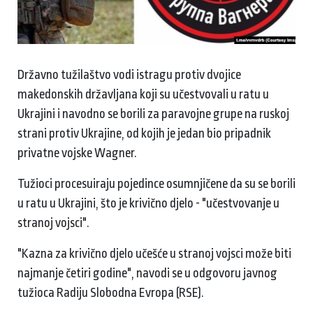
Državno tužilaštvo vodi istragu protiv dvojice
makedonskih državljana koji su učestvovali u ratu u
Ukrajini i navodno se borili za paravojne grupe na ruskoj
strani protiv Ukrajine, od kojih je jedan bio pripadnik
privatne vojske Wagner.
Tužioci procesuiraju pojedince osumnjičene da su se borili
u ratu u Ukrajini, što je krivično djelo - "učestvovanje u
stranoj vojsci".
"Kazna za krivično djelo učešće u stranoj vojsci može biti
najmanje četiri godine", navodi se u odgovoru javnog
tužioca Radiju Slobodna Evropa (RSE).