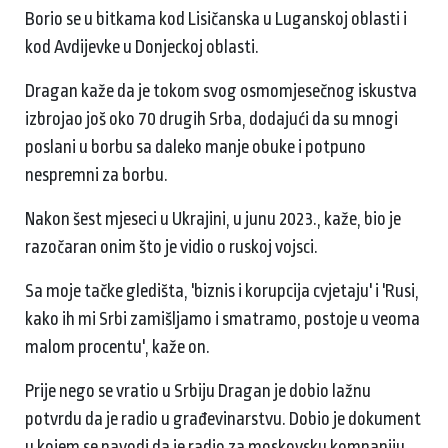
Borio se u bitkama kod Lisičanska u Luganskoj oblasti i
kod Avdijevke u Donjeckoj oblasti.
Dragan kaže da je tokom svog osmomjesečnog iskustva
izbrojao još oko 70 drugih Srba, dodajući da su mnogi
poslani u borbu sa daleko manje obuke i potpuno
nespremni za borbu.
Nakon šest mjeseci u Ukrajini, u junu 2023., kaže, bio je
razočaran onim što je vidio o ruskoj vojsci.
Sa moje tačke gledišta, 'biznis i korupcija cvjetaju' i 'Rusi,
kako ih mi Srbi zamišljamo i smatramo, postoje u veoma
malom procentu', kaže on.
Prije nego se vratio u Srbiju Dragan je dobio lažnu
potvrdu da je radio u građevinarstvu. Dobio je dokument
u kojem se navodi da je radio za moskovsku kompaniju,