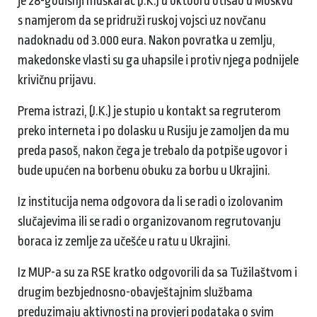
je 28-godišnji muškarac (J.K.) u oktobru otišao u Moskvu
s namjerom da se pridruži ruskoj vojsci uz novčanu
nadoknadu od 3.000 eura. Nakon povratka u zemlju,
makedonske vlasti su ga uhapsile i protiv njega podnijele
krivičnu prijavu.
Prema istrazi, (J.K.) je stupio u kontakt sa regruterom
preko interneta i po dolasku u Rusiju je zamoljen da mu
preda pasoš, nakon čega je trebalo da potpiše ugovor i
bude upućen na borbenu obuku za borbu u Ukrajini.
Iz institucija nema odgovora da li se radi o izolovanim
slučajevima ili se radi o organizovanom regrutovanju
boraca iz zemlje za učešće u ratu u Ukrajini.
Iz MUP-a su za RSE kratko odgovorili da sa Tužilaštvom i
drugim bezbjednosno-obavještajnim službama
preduzimaju aktivnosti na provjeri podataka o svim