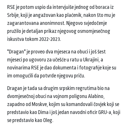
RSE je potom uspio da intervjuiše jednog od boraca iz
Srbije, koji je angažovan kao plaćenik, nakon što mu je
zagarantovana anonimnost. Njegovo svjedočenje
pružilo je detaljan prikaz njegovog osmomjesečnog
iskustva tokom 2022-2023.
"Dragan" je proveo dva mjeseca na obuci i još šest
mjeseci po ugovoru za učešće u ratu u Ukrajini, a
novinarima RSE je dao dokumenta i fotografije koje su
im omogućili da potvrde njegovu priču.
Dragan je tada sa drugim srpskim regrutima bio na
dvomjesečnoj obuci na vojnom poligonu Alabino,
zapadno od Moskve, kojim su komandovali čovjek koji se
predstavio kao Dima i još jedan navodni oficir GRU-a, koji
se predstavio kao Oleg.