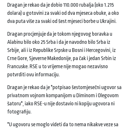
Dragan je rekao da je dobio 110.000 rubalja (oko 1.215
dolara) u gotovini za svaki od dva mjeseca obuke, a oko
dva puta više za svaki od šest mjeseci borbe u Ukrajini.
Dragan procjenjuje da je tokom njegovog boravka u
Alabinu bilo oko 25 Srba i da je navodno bilo Srba iz
Srbije, ali i iz Republike Srpske u Bosni i Hercegovini, iz
Crne Gore, Sjeverne Makedonije, pa čak i jedan Srbin iz
Francuske. RSE u to vrijeme nije mogao nezavisno
potvrditi ovu informaciju.
Dragan je rekao da je "potpisao šestomjesečni ugovor sa
privatnom vojnom kompanijom u Diminom i Olegovom
šatoru", iako RSE-u nije dostavio ni kopiju ugovora ni
fotografiju.
"U ugovoru se moglo videti da to nema nikakve veze sa