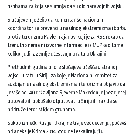
osobama za koja se sumnja da su dio paravojnih vojski.
Slučajeve nije želio da komentariše nacionalni
koordinator za prevenciju nasilnog ekstremizma i borbu
protiv terorizma Pavle Trajanov, koji je za RSE rekao da
trenutno nema ni izvorne informacije iz MUP-a o tome
koliko ljudi iz zemlje učestvuju u ratu u Ukrajini.
Prethodnih godina bilo je slučajeva učešća u stranoj
vojsci, u ratu u Siriji, za koje je Nacionalni komitet za
suzbijanje nasilnog ekstremizma i terorizma objavio da
je više od 140 državljana Sjeverne Makedonije (bez djece)
putovalo ili pokušalo otputovati u Siriju ili Irak da se
pridruže terorističkim grupama.
Sukob između Rusije i Ukrajine traje već deceniju, počevši
od aneksije Krima 2014. godine i eskalirajući u