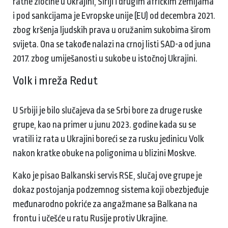
ratne zločine u Ukrajini, Siriji i drugim afričkim zemljama
i pod sankcijama je Evropske unije (EU) od decembra 2021.
zbog kršenja ljudskih prava u oružanim sukobima širom
svijeta. Ona se takođe nalazi na crnoj listi SAD-a od juna
2017. zbog umiješanosti u sukobe u istočnoj Ukrajini.
Volk i mreža Redut
U Srbiji je bilo slučajeva da se Srbi bore za druge ruske
grupe, kao na primer u junu 2023. godine kada su se
vratili iz rata u Ukrajini boreći se za rusku jedinicu Volk
nakon kratke obuke na poligonima u blizini Moskve.
Kako je pisao Balkanski servis RSE, slučaj ove grupe je
dokaz postojanja podzemnog sistema koji obezbjeđuje
međunarodno pokriće za angažmane sa Balkana na
frontu i učešće u ratu Rusije protiv Ukrajine.