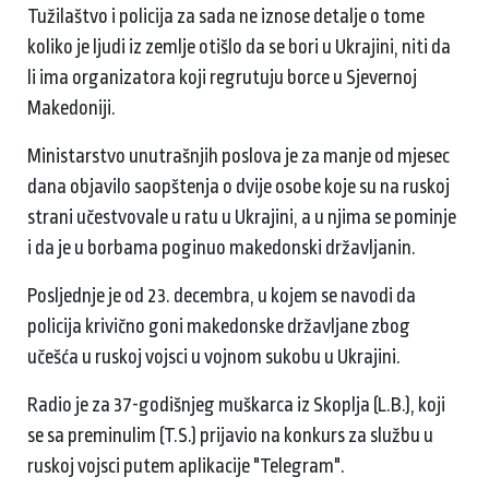
Tužilaštvo i policija za sada ne iznose detalje o tome
koliko je ljudi iz zemlje otišlo da se bori u Ukrajini, niti da
li ima organizatora koji regrutuju borce u Sjevernoj
Makedoniji.
Ministarstvo unutrašnjih poslova je za manje od mjesec
dana objavilo saopštenja o dvije osobe koje su na ruskoj
strani učestvovale u ratu u Ukrajini, a u njima se pominje
i da je u borbama poginuo makedonski državljanin.
Posljednje je od 23. decembra, u kojem se navodi da
policija krivično goni makedonske državljane zbog
učešća u ruskoj vojsci u vojnom sukobu u Ukrajini.
Radio je za 37-godišnjeg muškarca iz Skoplja (L.B.), koji
se sa preminulim (T.S.) prijavio na konkurs za službu u
ruskoj vojsci putem aplikacije "Telegram".