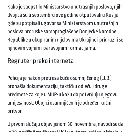
Kako je saopštilo Ministarstvo unutrašnjih poslova, njih
dvojica su u septembru ove godine otputovali u Rusiju,
gde su potpisali ugovor sa Ministarstvom unutrašnjih
poslova proruske samoproglašene Donjecke Narodne
Republike u okupiranim dijelovima Ukrajine i pridružili se
njihovim vojnim i paravojnim formacijama.
Regruter preko interneta
Policija je nakon pretresa kuće osumnjičenog (LJ.B.)
pronašla dokumentaciju, taktičku odjeću i druge
predmete za koje u MUP-u kažu da potvrđuju njegovu
umiješanost. Obojici osumnjičenih je određen kućni
pritvor.
U prvom slučaju objavljenom 30. novembra, navodi se da