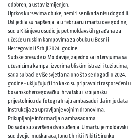
odobren, a ustav izmijenjen.
Uprkos kursevima obuke, nemiri se nikada nisu dogodili.
Uslijedila su hapšenja, a u februaru i martu ove godine,
sud u Kišinjevu osudio je pet moldavskih građana za
učešće u ruskim kampovima za obuku u Bosni i
Hercegovini i Srbiji 2024. godine.
Sudske presude iz Moldavije, zajedno sa intervjuima sa
učesnicima kampa, izvorima bliskim istrazi i tužiocima,
sada su bacile više svjetla na ono što se dogodilo 2024.
godine - uključujući i to kako su pripravnici raspoređeni u
bosanskohercegovačku, hrvatsku i srbijansku
prijestolnicu da fotografiraju ambasade i da im je data
instrukcija za upravljanje vojnim dronovima.
Prikupljanje informacija o ambasadama
Do sada su završena dva suđenja. U martu je moldavski
sud dvojici muškaraca, Ionu Chiriti i Nikiti Sirenku,