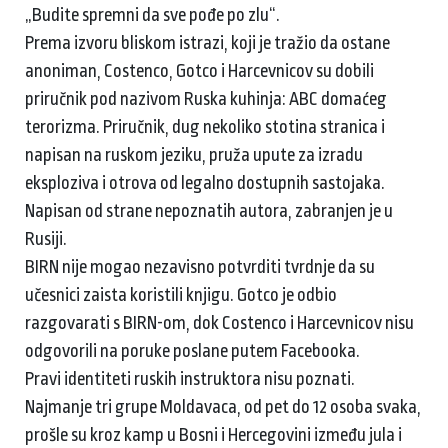
„Budite spremni da sve pođe po zlu“.
Prema izvoru bliskom istrazi, koji je tražio da ostane
anoniman, Costenco, Gotco i Harcevnicov su dobili
priručnik pod nazivom Ruska kuhinja: ABC domaćeg
terorizma. Priručnik, dug nekoliko stotina stranica i
napisan na ruskom jeziku, pruža upute za izradu
eksploziva i otrova od legalno dostupnih sastojaka.
Napisan od strane nepoznatih autora, zabranjen je u
Rusiji.
BIRN nije mogao nezavisno potvrditi tvrdnje da su
učesnici zaista koristili knjigu. Gotco je odbio
razgovarati s BIRN-om, dok Costenco i Harcevnicov nisu
odgovorili na poruke poslane putem Facebooka.
Pravi identiteti ruskih instruktora nisu poznati.
Najmanje tri grupe Moldavaca, od pet do 12 osoba svaka,
prošle su kroz kamp u Bosni i Hercegovini između jula i