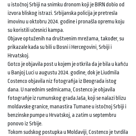
u istočnoj Srbiji na snimku dronom koji je BIRN dobio od
izvora bliskog istrazi. Srbijanska policija je pretresla
imovinu u oktobru 2024. godine i pronašla opremu koju
su koristili učesnici kampa.
Objave optuženih na društvenim mrežama, također, su
prikazale kada su bili u Bosni i Hercegovini, Srbiji i
Hrvatskoj.
Gotco je objavila post u kojem je otkrila da je bila u kafiću
u Banjoj Luci u augustu 2024. godine, dok je Liudmila
Costenco objavila niz fotografija iz Beograda istog
dana. U narednim sedmicama, Costenco je objavila
fotografije iz rumunskog grada Jaša, koji se nalazi blizu
moldavske granice, manastira Tumane u istočnoj Srbiji i
benzinske pumpe u Hrvatskoj, a zatim u septembru
ponovo iz Srbije.
Tokom sudskog postupka u Moldaviji, Costenco je tvrdila