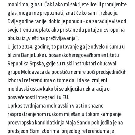
manirima, glasu. Čak i ako mi sakrijete lice ili promijenite
glas, mogu me prepoznati, znat će ko sam“, rekao je.
Dvije godine ranije, dobio je ponudu - da zarađuje više od
svoje trenutne plate ako pristane da putuje u Evropu na
obuku iz „vještina preživljavanja“.
U ljeto 2024. godine, to putovanje ga je odvelo u šumu u
blizini Banje Luke u bosanskoheregovačkom entitetu
Republika Srpska, gdje su ruski instruktori obučavali
grupe Moldavaca da podstiču nemire uoči predsjedničkih
izbora i referenduma o tome da li da se izmijeni
moldavski ustav kako bi se uključila deklaracija o
posvećenosti integraciji u EU.
Uprkos tvrdnjama moldavskih vlasti o snažno
rasprostranjenom ruskom miješanju tokom kampanje,
proevropska kandidatkinja Maja Sandu pobijedila je na
predsjedničkim izborima, prijedlog referenduma je