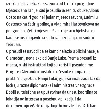
izrekao uslovne kazne zatvora od tri i tri i po godine.
Mjesec dana ranije, sud je osudio učesnicu obuke Alionu
Gotco na četiri godine i jedan mjesec zatvora, Ludmilu
Costenco na četiri godine, a Vladimira Harcevnicova na
pet godina i četiri mjeseca. Svo troje su u bjekstvu od
kada se nisu pojavili na sudu radi izricanja presude u
februaru.
U presudi se navodi da se kamp nalazio u blizini naselja
Glamočani, nedaleko od Banje Luke. Prema presudi iz
marta, ruski instruktori koji su koristili pseudonime
Grigore i Alexandru poslali su učesnike kampa na
praktičnu vježbu u Banju Luku, gdje su imali zadatak da
lociraju razne diplomatske i administrativne zgrade.
Dobili su telefone sa uputstvima da unesu koordinate
lokacija od interesa u posebnu aplikaciju i da
dokumentuju više lokacija koje bi mogle poslužiti kao