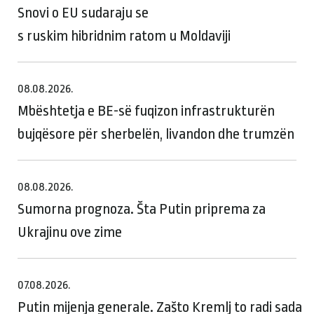
Snovi o EU sudaraju se
s ruskim hibridnim ratom u Moldaviji
08.08.2026.
Mbështetja e BE-së fuqizon infrastrukturën
bujqësore për sherbelën, livandon dhe trumzën
08.08.2026.
Sumorna prognoza. Šta Putin priprema za
Ukrajinu ove zime
07.08.2026.
Putin mijenja generale. Zašto Kremlj to radi sada