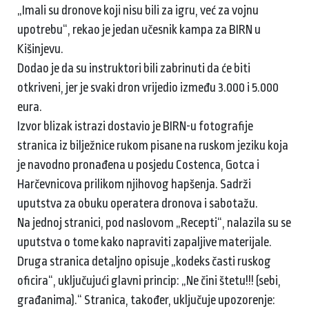
„Imali su dronove koji nisu bili za igru, već za vojnu
upotrebu“, rekao je jedan učesnik kampa za BIRN u
Kišinjevu.
Dodao je da su instruktori bili zabrinuti da će biti
otkriveni, jer je svaki dron vrijedio između 3.000 i 5.000
eura.
Izvor blizak istrazi dostavio je BIRN-u fotografije
stranica iz bilježnice rukom pisane na ruskom jeziku koja
je navodno pronađena u posjedu Costenca, Gotca i
Harčevnicova prilikom njihovog hapšenja. Sadrži
uputstva za obuku operatera dronova i sabotažu.
Na jednoj stranici, pod naslovom „Recepti“, nalazila su se
uputstva o tome kako napraviti zapaljive materijale.
Druga stranica detaljno opisuje „kodeks časti ruskog
oficira“, uključujući glavni princip: „Ne čini štetu!!! (sebi,
građanima).“ Stranica, također, uključuje upozorenje: