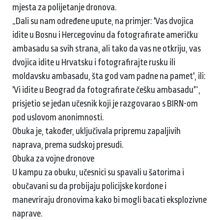
mjesta za polijetanje dronova.
„Dali su nam određene upute, na primjer: 'Vas dvojica
idite u Bosnu i Hercegovinu da fotografirate američku
ambasadu sa svih strana, ali tako da vas ne otkriju, vas
dvojica idite u Hrvatsku i fotografirajte rusku ili
moldavsku ambasadu, šta god vam padne na pamet', ili:
'Vi idite u Beograd da fotografirate češku ambasadu'“,
prisjetio se jedan učesnik koji je razgovarao s BIRN-om
pod uslovom anonimnosti.
Obuka je, također, uključivala pripremu zapaljivih
naprava, prema sudskoj presudi.
Obuka za vojne dronove
U kampu za obuku, učesnici su spavali u šatorima i
obučavani su da probijaju policijske kordone i
manevriraju dronovima kako bi mogli bacati eksplozivne
naprave.