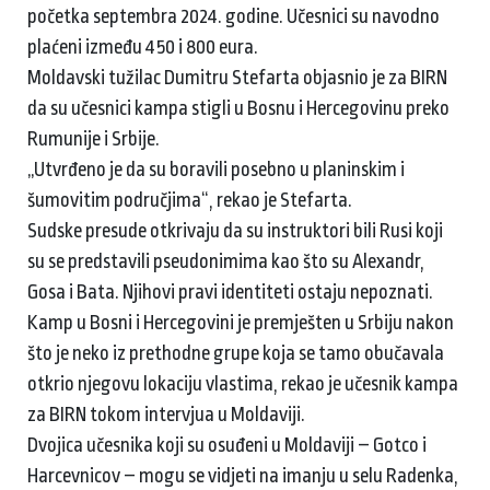
početka septembra 2024. godine. Učesnici su navodno
plaćeni između 450 i 800 eura.
Moldavski tužilac Dumitru Stefarta objasnio je za BIRN
da su učesnici kampa stigli u Bosnu i Hercegovinu preko
Rumunije i Srbije.
„Utvrđeno je da su boravili posebno u planinskim i
šumovitim područjima“, rekao je Stefarta.
Sudske presude otkrivaju da su instruktori bili Rusi koji
su se predstavili pseudonimima kao što su Alexandr,
Gosa i Bata. Njihovi pravi identiteti ostaju nepoznati.
Kamp u Bosni i Hercegovini je premješten u Srbiju nakon
što je neko iz prethodne grupe koja se tamo obučavala
otkrio njegovu lokaciju vlastima, rekao je učesnik kampa
za BIRN tokom intervjua u Moldaviji.
Dvojica učesnika koji su osuđeni u Moldaviji – Gotco i
Harcevnicov – mogu se vidjeti na imanju u selu Radenka,